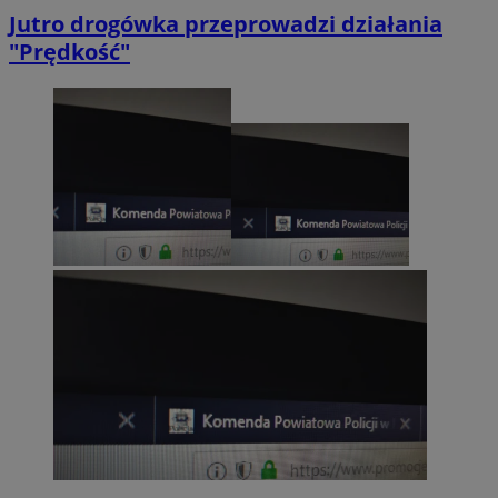
Jutro drogówka przeprowadzi działania
"Prędkość"