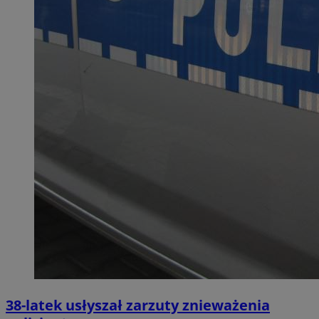
38-latek usłyszał zarzuty znieważenia