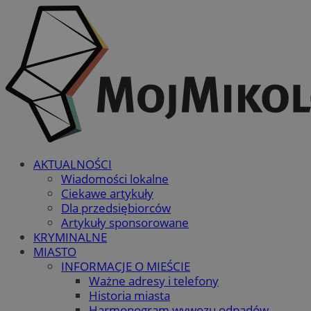
AKTUALNOŚCI
Wiadomości lokalne
Ciekawe artykuły
Dla przedsiębiorców
Artykuły sponsorowane
KRYMINALNE
MIASTO
INFORMACJE O MIEŚCIE
Ważne adresy i telefony
Historia miasta
Harmonogram wywozu odpadów