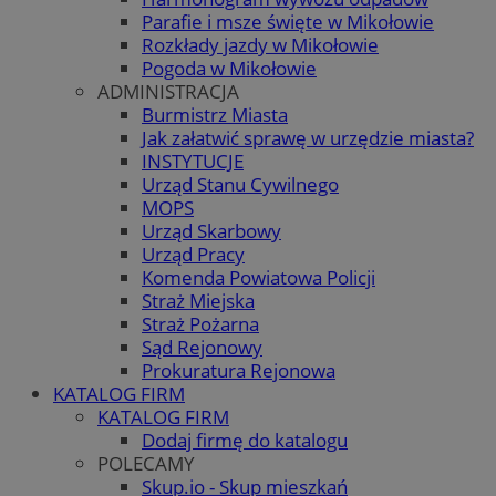
Parafie i msze święte w Mikołowie
Rozkłady jazdy w Mikołowie
Pogoda w Mikołowie
ADMINISTRACJA
Burmistrz Miasta
Jak załatwić sprawę w urzędzie miasta?
INSTYTUCJE
Urząd Stanu Cywilnego
MOPS
Urząd Skarbowy
Urząd Pracy
Komenda Powiatowa Policji
Straż Miejska
Straż Pożarna
Sąd Rejonowy
Prokuratura Rejonowa
KATALOG FIRM
KATALOG FIRM
Dodaj firmę do katalogu
POLECAMY
Skup.io - Skup mieszkań