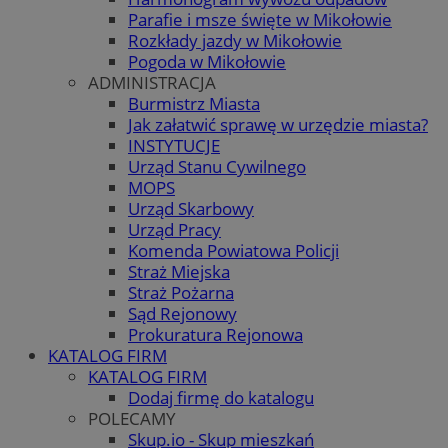
Parafie i msze święte w Mikołowie
Rozkłady jazdy w Mikołowie
Pogoda w Mikołowie
ADMINISTRACJA
Burmistrz Miasta
Jak załatwić sprawę w urzędzie miasta?
INSTYTUCJE
Urząd Stanu Cywilnego
MOPS
Urząd Skarbowy
Urząd Pracy
Komenda Powiatowa Policji
Straż Miejska
Straż Pożarna
Sąd Rejonowy
Prokuratura Rejonowa
KATALOG FIRM
KATALOG FIRM
Dodaj firmę do katalogu
POLECAMY
Skup.io - Skup mieszkań