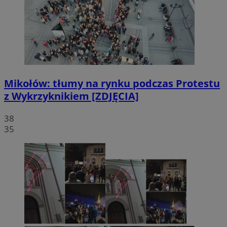
Mikołów: tłumy na rynku podczas Protestu
z Wykrzyknikiem [ZDJĘCIA]
38
35