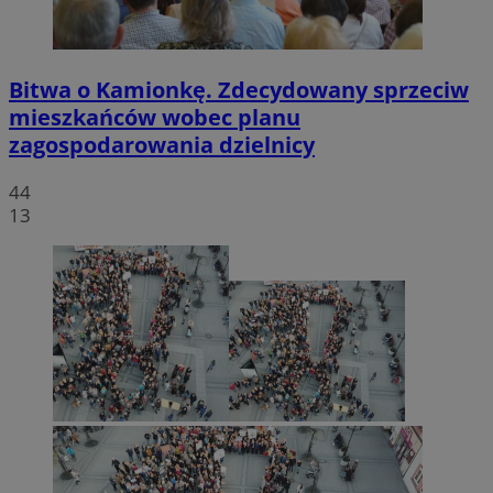
Bitwa o Kamionkę. Zdecydowany sprzeciw
mieszkańców wobec planu
zagospodarowania dzielnicy
44
13