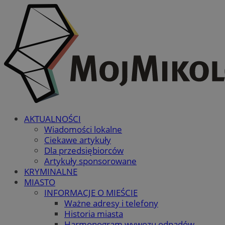
AKTUALNOŚCI
Wiadomości lokalne
Ciekawe artykuły
Dla przedsiębiorców
Artykuły sponsorowane
KRYMINALNE
MIASTO
INFORMACJE O MIEŚCIE
Ważne adresy i telefony
Historia miasta
Harmonogram wywozu odpadów