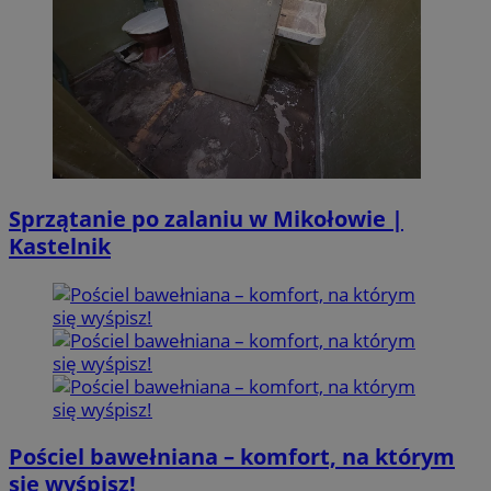
Sprzątanie po zalaniu w Mikołowie |
Kastelnik
Pościel bawełniana – komfort, na którym
się wyśpisz!