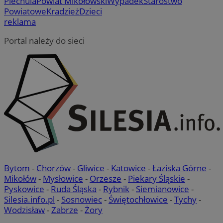
Piechula
Powiat Mikołowski
Wypadek
Starostwo
Powiatowe
Kradzież
Dzieci
reklama
Portal należy do sieci
Bytom
-
Chorzów
-
Gliwice
-
Katowice
-
Łaziska Górne
-
Mikołów
-
Mysłowice
-
Orzesze
-
Piekary Śląskie
-
Pyskowice
-
Ruda Śląska
-
Rybnik
-
Siemianowice
-
Silesia.info.pl
-
Sosnowiec
-
Świętochłowice
-
Tychy
-
Wodzisław
-
Zabrze
-
Żory