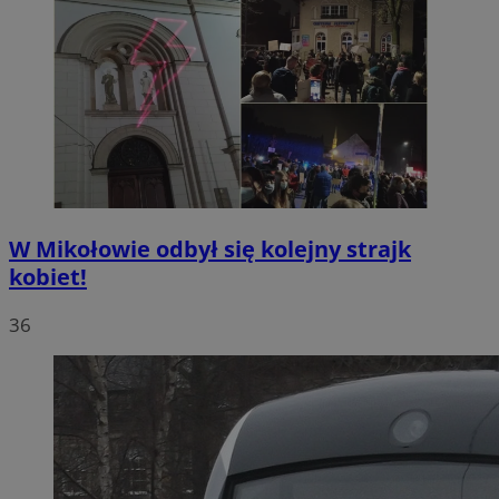
W Mikołowie odbył się kolejny strajk
kobiet!
36