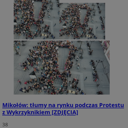
Mikołów: tłumy na rynku podczas Protestu
z Wykrzyknikiem [ZDJĘCIA]
38