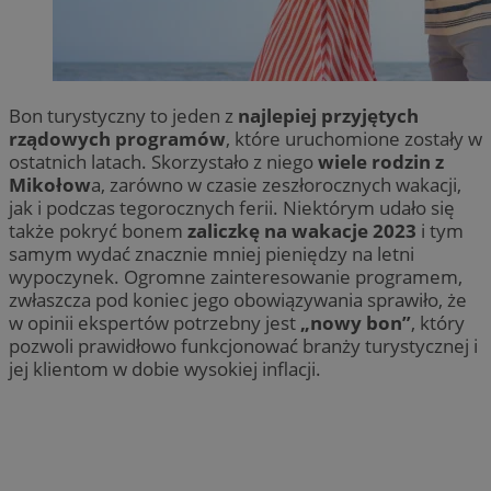
Bon turystyczny to jeden z
najlepiej przyjętych
rządowych programów
, które uruchomione zostały w
ostatnich latach. Skorzystało z niego
wiele rodzin z
Mikołow
a, zarówno w czasie zeszłorocznych wakacji,
jak i podczas tegorocznych ferii. Niektórym udało się
także pokryć bonem
zaliczkę na wakacje 2023
i tym
samym wydać znacznie mniej pieniędzy na letni
wypoczynek. Ogromne zainteresowanie programem,
zwłaszcza pod koniec jego obowiązywania sprawiło, że
w opinii ekspertów potrzebny jest
„nowy bon”
, który
pozwoli prawidłowo funkcjonować branży turystycznej i
jej klientom w dobie wysokiej inflacji.