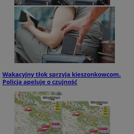
Wakacyjny tłok sprzyja kieszonkowcom.
Policja apeluje o czujność