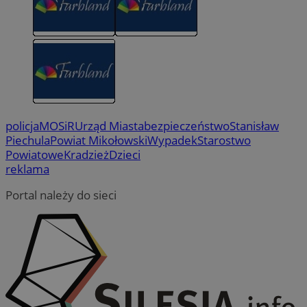
policja
MOSiR
Urząd Miasta
bezpieczeństwo
Stanisław
Piechula
Powiat Mikołowski
Wypadek
Starostwo
Powiatowe
Kradzież
Dzieci
reklama
Portal należy do sieci