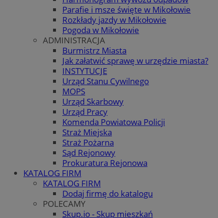
Parafie i msze święte w Mikołowie
Rozkłady jazdy w Mikołowie
Pogoda w Mikołowie
ADMINISTRACJA
Burmistrz Miasta
Jak załatwić sprawę w urzędzie miasta?
INSTYTUCJE
Urząd Stanu Cywilnego
MOPS
Urząd Skarbowy
Urząd Pracy
Komenda Powiatowa Policji
Straż Miejska
Straż Pożarna
Sąd Rejonowy
Prokuratura Rejonowa
KATALOG FIRM
KATALOG FIRM
Dodaj firmę do katalogu
POLECAMY
Skup.io - Skup mieszkań