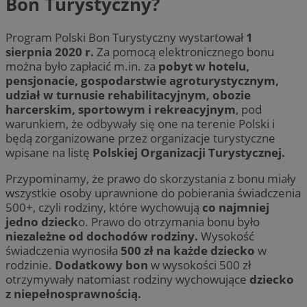
Bon Turystyczny?
Program Polski Bon Turystyczny wystartował
1
sierpnia 2020 r.
Za pomocą elektronicznego bonu
można było zapłacić m.in. za
pobyt w hotelu,
pensjonacie, gospodarstwie agroturystycznym,
udział w turnusie rehabilitacyjnym, obozie
harcerskim, sportowym i rekreacyjnym
, pod
warunkiem, że odbywały się one na terenie Polski i
będą zorganizowane przez organizacje turystyczne
wpisane na listę
Polskiej Organizacji Turystycznej.
Przypominamy, że prawo do skorzystania z bonu miały
wszystkie osoby uprawnione do pobierania świadczenia
500+, czyli rodziny, które wychowują
co najmniej
jedno dzieck
o. Prawo do otrzymania bonu było
niezależne od dochodów rodziny.
Wysokość
świadczenia wynosiła
500 zł na każde dziecko
w
rodzinie.
Dodatkowy bon
w wysokości 500 zł
otrzymywały natomiast rodziny wychowujące
dziecko
z niepełnosprawnością.