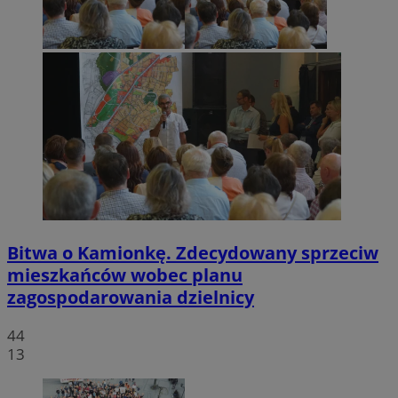
Bitwa o Kamionkę. Zdecydowany sprzeciw
mieszkańców wobec planu
zagospodarowania dzielnicy
44
13