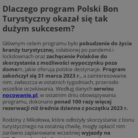
Dlaczego program Polski Bon
Turystyczny okazał się tak
dużym sukcesem?
Głównym celem programu było
pobudzenie do życia
branży turystyczne
j, osłabionej po pandemii i
lockdownach oraz
zachęcenie Polaków do
skorzystania z możliwości wypoczynku poza
dome
m, jakie oferują polskie destynacje.
Program
zakończył się 31 marca 2023 r.
, a zainteresowanie
nim, zwłaszcza w ostatnich tygodniach, przerosło
wszelkie oczekiwania. Według danych
serwisu
nocowanie.pl
, w ostatnim dniu obowiązywania
programu, dokonano
ponad 100 razy więcej
rezerwacji niż średnia dzienna z początku 2023 r.
Rodziny z Mikołowa, które odłożyły skorzystanie z bonu
turystycznego na ostatnią chwilę, mogły opłacić nim
zarówno zaplanowane wcześniej
wyjazdy na