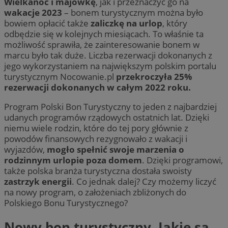
Wielkanoc i majówkę
, jak i przeznaczyć go na
wakacje 2023
– bonem turystycznym można było
bowiem opłacić także
zaliczkę na urlop
, który
odbędzie się w kolejnych miesiącach. To właśnie ta
możliwość sprawiła, że zainteresowanie bonem w
marcu było tak duże. Liczba rezerwacji dokonanych z
jego wykorzystaniem na największym polskim portalu
turystycznym Nocowanie.pl
przekroczyła 25%
rezerwacji dokonanych w całym 2022 roku.
Program Polski Bon Turystyczny to jeden z najbardziej
udanych programów rządowych ostatnich lat. Dzięki
niemu wiele rodzin, które do tej pory głównie z
powodów finansowych rezygnowało z wakacji i
wyjazdów,
mogło spełnić swoje marzenia o
rodzinnym urlopie poza domem
. Dzięki programowi,
także polska branża turystyczna dostała swoisty
zastrzyk energii
. Co jednak dalej? Czy możemy liczyć
na nowy program, o założeniach zbliżonych do
Polskiego Bonu Turystycznego?
Nowy bon turystyczny. Jakie są