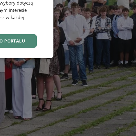
 wybory dotyczą
nym interesie
sz w każdej
DO PORTALU
nkcjonalność
owanie użytkownika i
j.