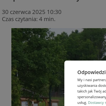
30 czerwca 2025 10:30
Czas czytania: 4 min.
Odpowiedzia
My i nasi partne
uzyskiwania dost
takich jak Twój a
spersonalizowanyc
usług.
Dostawcy s