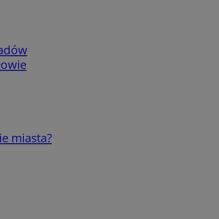
adów
łowie
ie miasta?