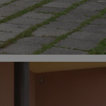
ikator sesji.
ikator sesji.
ikator sesji.
 usługę Cookie-
erencji dotyczących
Jest to konieczne,
 działał poprawnie.
acje o zgodzie
ch dotyczących
itryny. Rejestruje
ści i ustawień
nie w kolejnych
 nie musi ponownie
o zwiększa wygodę i
nych.
unikalnych
est powiązany z
ści multimedialnych
Microsoft Clarity
be w celu śledzenia
n używany do
nformacji o sesji