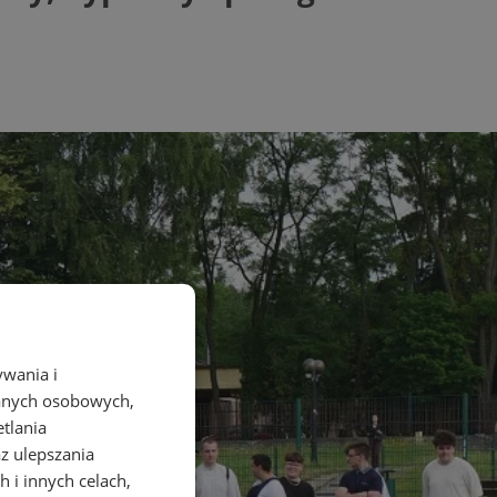
ywania i
danych osobowych,
etlania
az ulepszania
 i innych celach,