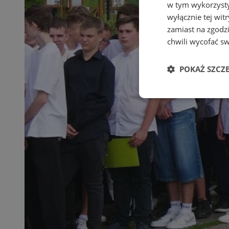
w tym wykorzysty
wyłącznie tej wi
zamiast na zgodz
chwili wycofać s
POKAŻ SZCZ
Niezbędn
Niezbędne pliki cook
zarządzanie kontem. 
Nazwa