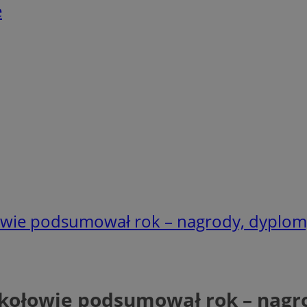
e
owie podsumował rok – nagrody, dyplom
ikołowie podsumował rok – nagr