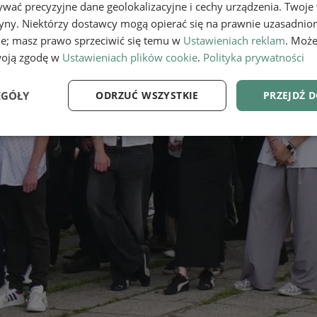
wać precyzyjne dane geolokalizacyjne i cechy urządzenia. Twoje
tryny. Niektórzy dostawcy mogą opierać się na prawnie uzasadnio
ie; masz prawo sprzeciwić się temu w
Ustawieniach reklam
. Może
woją zgodę w
Ustawieniach plików cookie
.
Polityka prywatności
EGÓŁY
ODRZUĆ WSZYSTKIE
PRZEJDŹ 
e
Wydajność
Targetowanie
Fu
Niezbędne
Wydajność
Targetowanie
Funkcjonalność
ie umożliwiają korzystanie z podstawowych funkcji strony internetowej, takich jak log
Bez niezbędnych plików cookie nie można prawidłowo korzystać ze strony internetowe
Provider
/
Okres
Opis
Domena
przechowywania