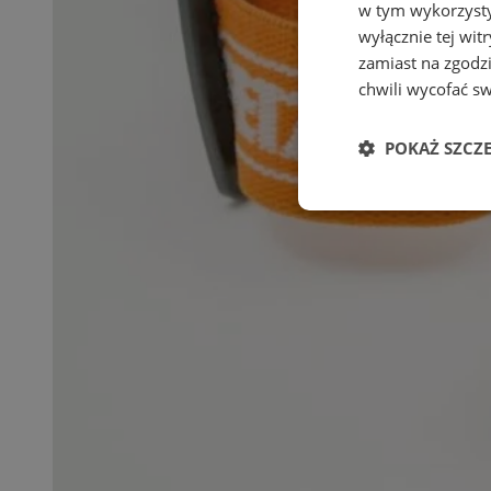
w tym wykorzysty
wyłącznie tej wi
zamiast na zgodz
chwili wycofać s
POKAŻ SZCZ
Niezbędn
Niezbędne pliki cook
zarządzanie kontem. 
Nazwa