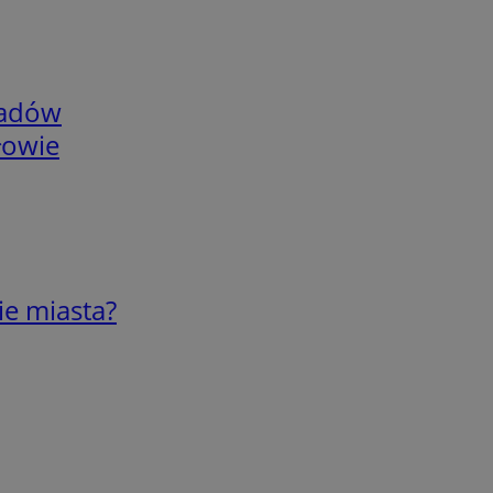
adów
łowie
ie miasta?