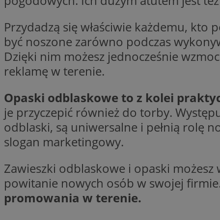
pogodowych. Ich dużym atutem jest też
__Secure-YNID
Przydadzą się właściwie każdemu, kto 
openstat_lm6n8g2
VISITOR_INFO1_LIV
być noszone zarówno podczas wykonywa
Dzięki nim możesz jednocześnie wzmocn
reklamę w terenie.
__gads
openstat_nuz7z3c
Opaski odblaskowe to z kolei prakty
test_cookie
je przyczepić również do torby. Występ
odblaski, są uniwersalne i pełnią rolę 
_clsk
IDE
slogan marketingowy.
Zawieszki odblaskowe i opaski możesz w
_fbp
powitanie nowych osób w swojej firmie
openstat_xuklp24x
promowania w terenie.
__Secure-
ROLLOUT_TOKEN