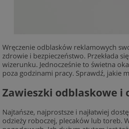
SessID
QeSessID
MvSessID
CookieScriptConse
Wręczenie odblasków reklamowych swo
VISITOR_PRIVACY_
zdrowie i bezpieczeństwo. Przekłada s
wizerunku. Jednocześnie to świetna ok
poza godzinami pracy. Sprawdź, jakie m
Zawieszki odblaskowe i 
Nazwa
Nazwa
Provider
Nazwa
Najtańsze, najprostsze i najłatwiej do
_clsk
WMF-
.upload.w
Uniq
YSC
odzieży roboczej, plecaków lub toreb.