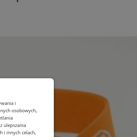
ywania i
danych osobowych,
etlania
az ulepszania
 i innych celach,