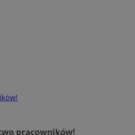
ików!
stwo pracowników!