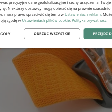
wać precyzyjne dane geolokalizacyjne i cechy urządzenia. Twoje
tryny. Niektórzy dostawcy mogą opierać się na prawnie uzasadnio
ie; masz prawo sprzeciwić się temu w
Ustawieniach reklam
. Może
woją zgodę w
Ustawieniach plików cookie
.
Polityka prywatności
EGÓŁY
ODRZUĆ WSZYSTKIE
PRZEJDŹ 
e
Wydajność
Targetowanie
Fu
Niezbędne
Wydajność
Targetowanie
Funkcjonalność
ie umożliwiają korzystanie z podstawowych funkcji strony internetowej, takich jak log
Bez niezbędnych plików cookie nie można prawidłowo korzystać ze strony internetowe
Provider
/
Okres
Opis
Domena
przechowywania