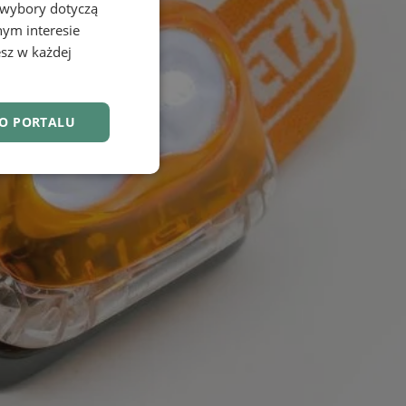
 wybory dotyczą
nym interesie
sz w każdej
DO PORTALU
nkcjonalność
owanie użytkownika i
j.