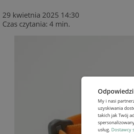
29 kwietnia 2025 14:30
Czas czytania: 4 min.
Odpowiedzia
My i nasi partne
uzyskiwania dost
takich jak Twój a
spersonalizowanyc
usług.
Dostawcy s