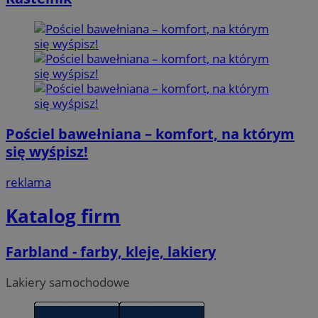
Pościel bawełniana – komfort, na którym
się wyśpisz!
reklama
Katalog firm
Farbland - farby, kleje, lakiery
Lakiery samochodowe