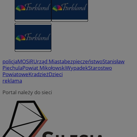
policja
MOSiR
Urząd Miasta
bezpieczeństwo
Stanisław
Piechula
Powiat Mikołowski
Wypadek
Starostwo
Powiatowe
Kradzież
Dzieci
reklama
Portal należy do sieci