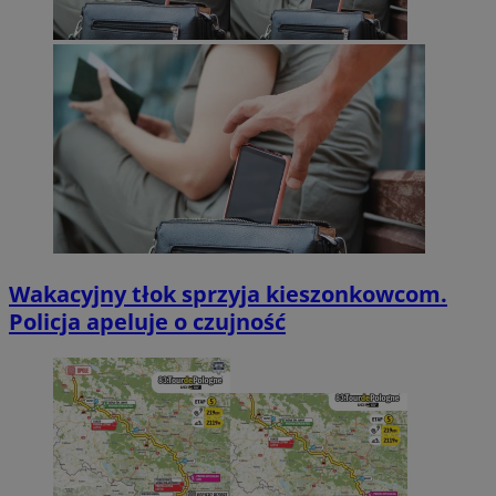
Wakacyjny tłok sprzyja kieszonkowcom.
Policja apeluje o czujność