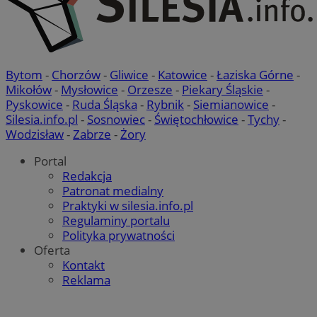
Bytom
-
Chorzów
-
Gliwice
-
Katowice
-
Łaziska Górne
-
Mikołów
-
Mysłowice
-
Orzesze
-
Piekary Śląskie
-
Pyskowice
-
Ruda Śląska
-
Rybnik
-
Siemianowice
-
Silesia.info.pl
-
Sosnowiec
-
Świętochłowice
-
Tychy
-
Wodzisław
-
Zabrze
-
Żory
Portal
Redakcja
Patronat medialny
Praktyki w silesia.info.pl
Regulaminy portalu
Polityka prywatności
Oferta
Kontakt
Reklama