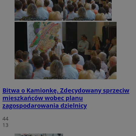
Bitwa o Kamionkę. Zdecydowany sprzeciw
mieszkańców wobec planu
zagospodarowania dzielnicy
44
13