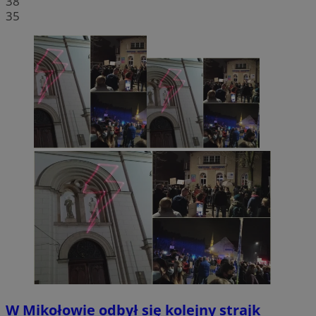
38
35
W Mikołowie odbył się kolejny strajk