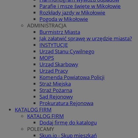
Parafie i msze święte w Mikołowie
Rozkłady jazdy w Mikołowie
Pogoda w Mikołowie
ADMINISTRACJA
Burmistrz Miasta
Jak załatwić sprawę w urzędzie miasta?
INSTYTUCJE
Urząd Stanu Cywilnego
MOPS
Urząd Skarbowy
Urząd Pracy
Komenda Powiatowa Policji
Straż Miejska
Straż Pożarna
Sąd Rejonowy
Prokuratura Rejonowa
KATALOG FIRM
KATALOG FIRM
Dodaj firmę do katalogu
POLECAMY
Skup.io - Skup mieszkań