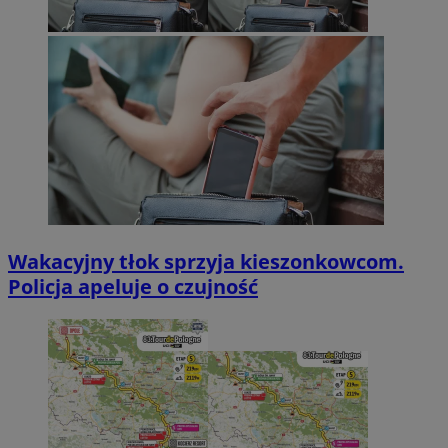
Wakacyjny tłok sprzyja kieszonkowcom.
Policja apeluje o czujność