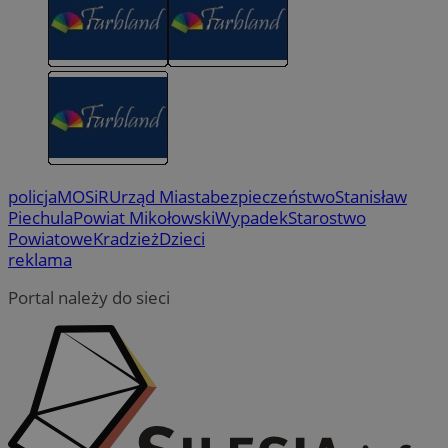
policja
MOSiR
Urząd Miasta
bezpieczeństwo
Stanisław
Piechula
Powiat Mikołowski
Wypadek
Starostwo
Powiatowe
Kradzież
Dzieci
reklama
Portal należy do sieci