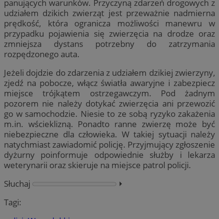
panujących warunków. Przyczyną zdarzeń drogowych z
udziałem dzikich zwierząt jest przeważnie nadmierna
prędkość, która ogranicza możliwości manewru w
przypadku pojawienia się zwierzęcia na drodze oraz
zmniejsza dystans potrzebny do zatrzymania
rozpędzonego auta.
Jeżeli dojdzie do zdarzenia z udziałem dzikiej zwierzyny,
zjedź na pobocze, włącz światła awaryjne i zabezpiecz
miejsce trójkątem ostrzegawczym. Pod żadnym
pozorem nie należy dotykać zwierzęcia ani przewozić
go w samochodzie. Niesie to ze sobą ryzyko zakażenia
m.in. wścieklizną. Ponadto ranne zwierzę może być
niebezpieczne dla człowieka. W takiej sytuacji należy
natychmiast zawiadomić policję. Przyjmujący zgłoszenie
dyżurny poinformuje odpowiednie służby i lekarza
weterynarii oraz skieruje na miejsce patrol policji.
Słuchaj
⏵︎
Tagi: