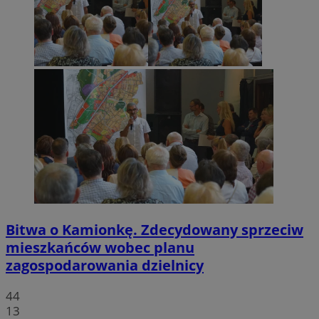
Bitwa o Kamionkę. Zdecydowany sprzeciw
mieszkańców wobec planu
zagospodarowania dzielnicy
44
13