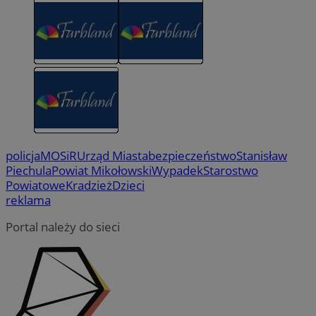
policja
MOSiR
Urząd Miasta
bezpieczeństwo
Stanisław
Piechula
Powiat Mikołowski
Wypadek
Starostwo
Powiatowe
Kradzież
Dzieci
reklama
Portal należy do sieci