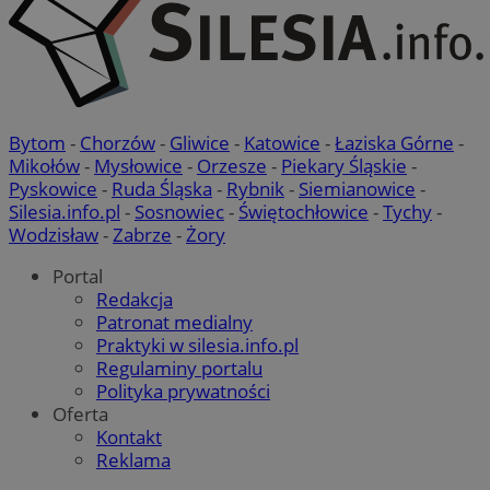
Bytom
-
Chorzów
-
Gliwice
-
Katowice
-
Łaziska Górne
-
Mikołów
-
Mysłowice
-
Orzesze
-
Piekary Śląskie
-
Pyskowice
-
Ruda Śląska
-
Rybnik
-
Siemianowice
-
Silesia.info.pl
-
Sosnowiec
-
Świętochłowice
-
Tychy
-
Wodzisław
-
Zabrze
-
Żory
Portal
Redakcja
Patronat medialny
Praktyki w silesia.info.pl
Regulaminy portalu
Polityka prywatności
Oferta
Kontakt
Reklama