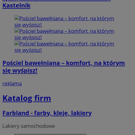
Kastelnik
Pościel bawełniana – komfort, na którym
się wyśpisz!
reklama
Katalog firm
Farbland - farby, kleje, lakiery
Lakiery samochodowe