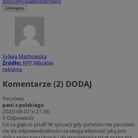
policja
Wypadek
kierowcy
Udostępnij
Sylwia Machowska
Źródło:
KPP Mikołów
reklama
Komentarze (2)
DODAJ
Poczówa
pani z polskiego
2020-08-07 o 21:36
0
Odpowiedz
Co za głąb to pisał? W sytuacji gdy państwo nie poczówa
się do odpowiedzialności za swoją własność jaką jest
dzika zwierzyna (żywa) i do wyrównania strat przez nią