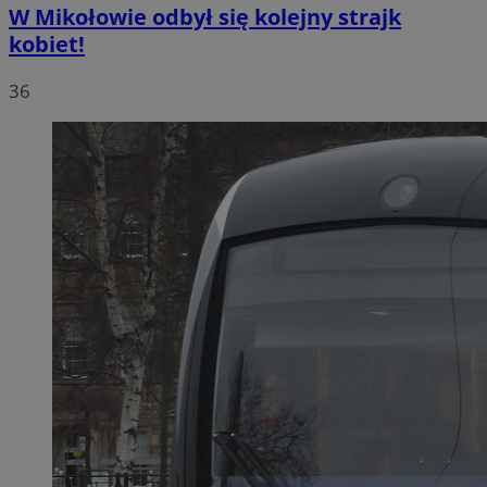
W Mikołowie odbył się kolejny strajk
kobiet!
36