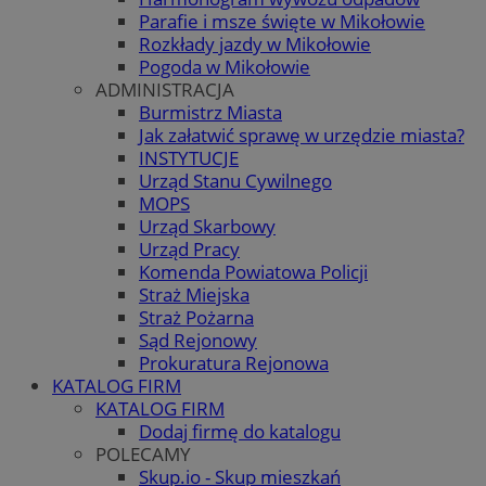
Parafie i msze święte w Mikołowie
Rozkłady jazdy w Mikołowie
Pogoda w Mikołowie
ADMINISTRACJA
Burmistrz Miasta
Jak załatwić sprawę w urzędzie miasta?
INSTYTUCJE
Urząd Stanu Cywilnego
MOPS
Urząd Skarbowy
Urząd Pracy
Komenda Powiatowa Policji
Straż Miejska
Straż Pożarna
Sąd Rejonowy
Prokuratura Rejonowa
KATALOG FIRM
KATALOG FIRM
Dodaj firmę do katalogu
POLECAMY
Skup.io - Skup mieszkań