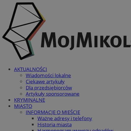
AKTUALNOŚCI
Wiadomości lokalne
Ciekawe artykuły
Dla przedsiębiorców
Artykuły sponsorowane
KRYMINALNE
MIASTO
INFORMACJE O MIEŚCIE
Ważne adresy i telefony
Historia miasta
Harmonogram wywozu odpadów