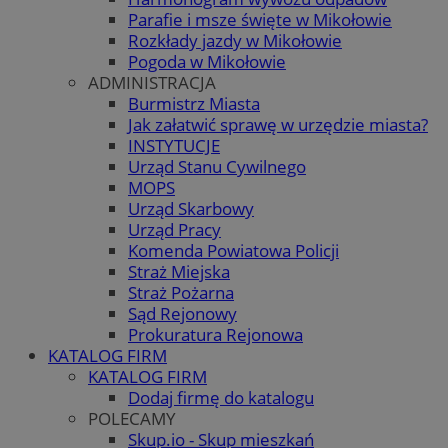
Parafie i msze święte w Mikołowie
Rozkłady jazdy w Mikołowie
Pogoda w Mikołowie
ADMINISTRACJA
Burmistrz Miasta
Jak załatwić sprawę w urzędzie miasta?
INSTYTUCJE
Urząd Stanu Cywilnego
MOPS
Urząd Skarbowy
Urząd Pracy
Komenda Powiatowa Policji
Straż Miejska
Straż Pożarna
Sąd Rejonowy
Prokuratura Rejonowa
KATALOG FIRM
KATALOG FIRM
Dodaj firmę do katalogu
POLECAMY
Skup.io - Skup mieszkań