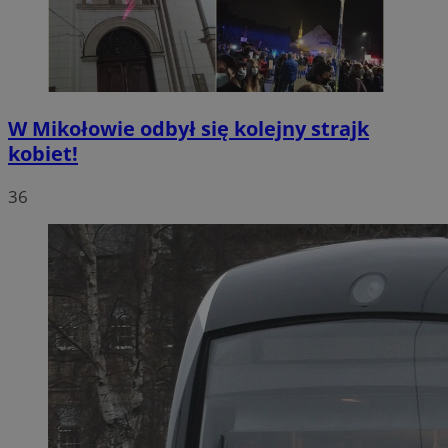
W Mikołowie odbył się kolejny strajk
kobiet!
36