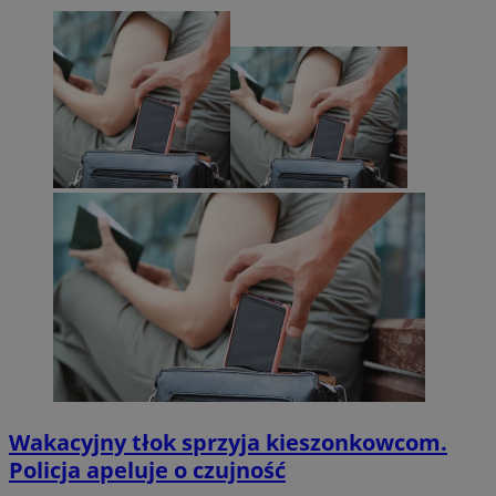
Wakacyjny tłok sprzyja kieszonkowcom.
Policja apeluje o czujność