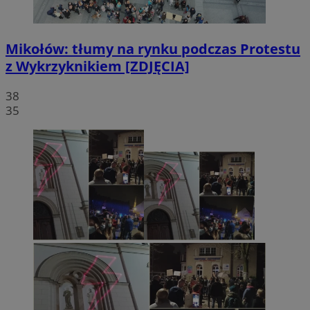
Mikołów: tłumy na rynku podczas Protestu
z Wykrzyknikiem [ZDJĘCIA]
38
35