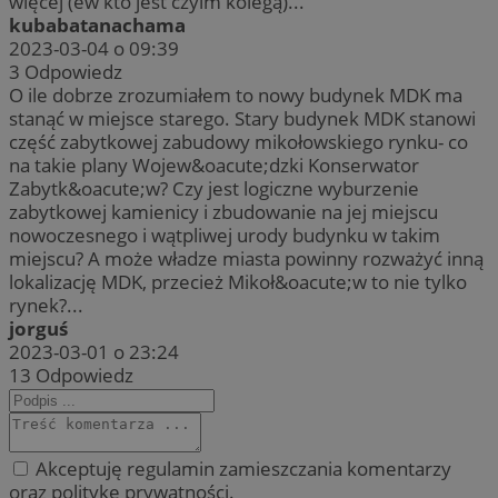
więcej (ew kto jest czyim kolegą)...
kubabatanachama
2023-03-04 o 09:39
3
Odpowiedz
O ile dobrze zrozumiałem to nowy budynek MDK ma
stanąć w miejsce starego. Stary budynek MDK stanowi
część zabytkowej zabudowy mikołowskiego rynku- co
na takie plany Wojew&oacute;dzki Konserwator
Zabytk&oacute;w? Czy jest logiczne wyburzenie
zabytkowej kamienicy i zbudowanie na jej miejscu
nowoczesnego i wątpliwej urody budynku w takim
miejscu? A może władze miasta powinny rozważyć inną
lokalizację MDK, przecież Mikoł&oacute;w to nie tylko
rynek?...
jorguś
2023-03-01 o 23:24
13
Odpowiedz
Akceptuję regulamin zamieszczania komentarzy
oraz politykę prywatności.