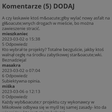
Komentarze (5)
DODAJ
A czy łaskawie ktoś m&oacute;głby wylać nowy asfalt na
gł&oacute;wnych drogach w mieście, bo można
zawieszenie stracić.
mieszkaniec
2023-03-02 o 15:38
5
Odpowiedz
Kto wybrał te projekty? Totalne bezguście, jakby ktoś
walnął cegłę na środku zabytkowej star&oacute;wki.
Beznadzieja!
masakra
2023-03-02 o 07:04
6
Odpowiedz
Subiektywna opinia.
miśka
2023-03-06 o 12:13
0
Odpowiedz
Każdy wyb&oacute;r projektu czy wykonawcy w
Mikołowie odbywa się w myśl tej samej zasady- kto da