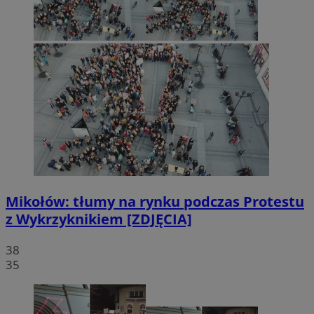
Mikołów: tłumy na rynku podczas Protestu
z Wykrzyknikiem [ZDJĘCIA]
38
35