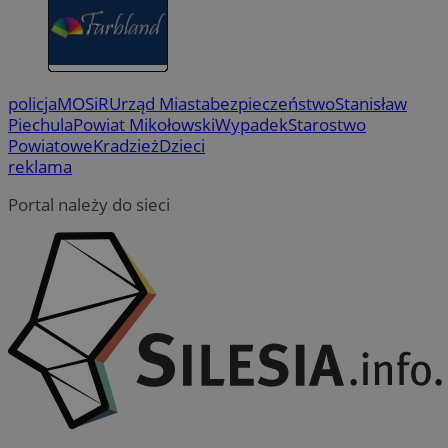
policja
MOSiR
Urząd Miasta
bezpieczeństwo
Stanisław
Piechula
Powiat Mikołowski
Wypadek
Starostwo
Powiatowe
Kradzież
Dzieci
reklama
Portal należy do sieci