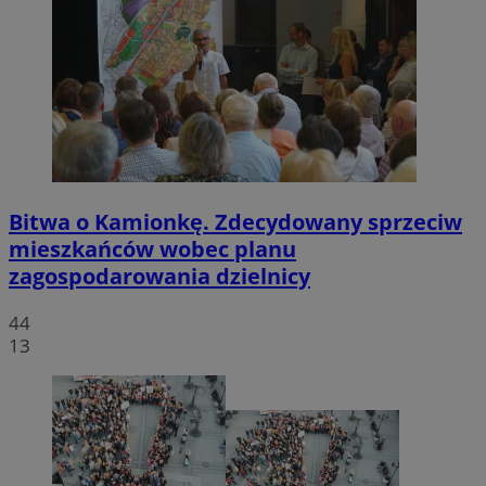
Bitwa o Kamionkę. Zdecydowany sprzeciw
mieszkańców wobec planu
zagospodarowania dzielnicy
44
13