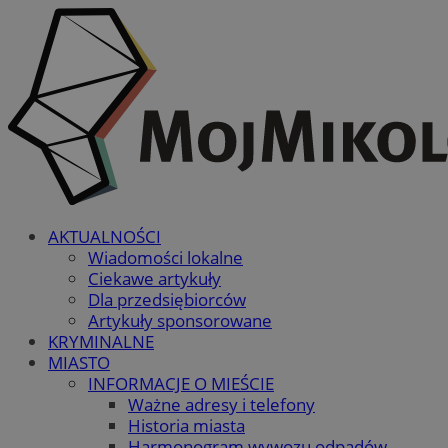
AKTUALNOŚCI
Wiadomości lokalne
Ciekawe artykuły
Dla przedsiębiorców
Artykuły sponsorowane
KRYMINALNE
MIASTO
INFORMACJE O MIEŚCIE
Ważne adresy i telefony
Historia miasta
Harmonogram wywozu odpadów