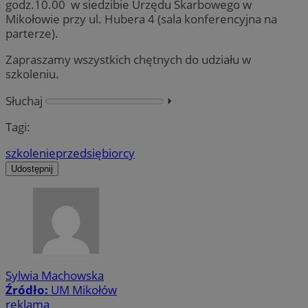
godz.10.00 w siedzibie Urzędu Skarbowego w
Mikołowie przy ul. Hubera 4 (sala konferencyjna na
parterze).
Zapraszamy wszystkich chętnych do udziału w
szkoleniu.
Słuchaj
⏵︎
Tagi:
szkolenie
przedsiębiorcy
Udostępnij
Sylwia Machowska
Źródło:
UM Mikołów
reklama