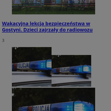
Wakacyjna lekcja bezpieczeństwa w
Gostyni. Dzieci zajrzały do radiowozu
3