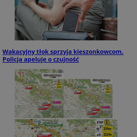
Wakacyjny tłok sprzyja kieszonkowcom.
Policja apeluje o czujność