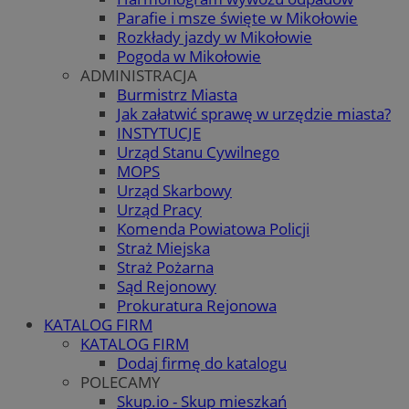
Parafie i msze święte w Mikołowie
Rozkłady jazdy w Mikołowie
Pogoda w Mikołowie
ADMINISTRACJA
Burmistrz Miasta
Jak załatwić sprawę w urzędzie miasta?
INSTYTUCJE
Urząd Stanu Cywilnego
MOPS
Urząd Skarbowy
Urząd Pracy
Komenda Powiatowa Policji
Straż Miejska
Straż Pożarna
Sąd Rejonowy
Prokuratura Rejonowa
KATALOG FIRM
KATALOG FIRM
Dodaj firmę do katalogu
POLECAMY
Skup.io - Skup mieszkań