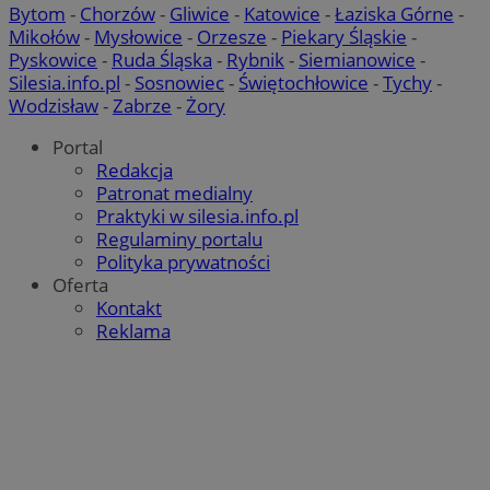
Bytom
-
Chorzów
-
Gliwice
-
Katowice
-
Łaziska Górne
-
Mikołów
-
Mysłowice
-
Orzesze
-
Piekary Śląskie
-
Pyskowice
-
Ruda Śląska
-
Rybnik
-
Siemianowice
-
Silesia.info.pl
-
Sosnowiec
-
Świętochłowice
-
Tychy
-
Wodzisław
-
Zabrze
-
Żory
Portal
Redakcja
Patronat medialny
Praktyki w silesia.info.pl
Regulaminy portalu
Polityka prywatności
Oferta
Kontakt
Reklama