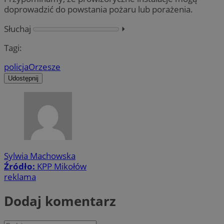
doprowadzić do powstania pożaru lub porażenia.
Słuchaj
⏵︎
Tagi:
policja
Orzesze
Udostępnij
Sylwia Machowska
Źródło:
KPP Mikołów
reklama
Dodaj komentarz