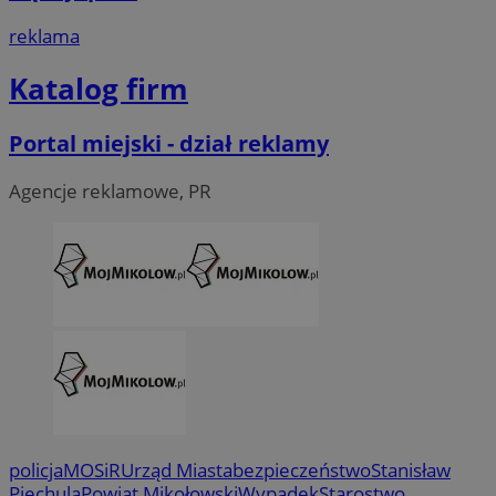
reklama
Katalog firm
Portal miejski - dział reklamy
Agencje reklamowe, PR
policja
MOSiR
Urząd Miasta
bezpieczeństwo
Stanisław
Piechula
Powiat Mikołowski
Wypadek
Starostwo