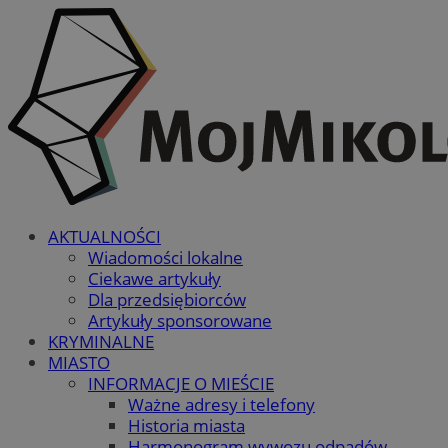
AKTUALNOŚCI
Wiadomości lokalne
Ciekawe artykuły
Dla przedsiębiorców
Artykuły sponsorowane
KRYMINALNE
MIASTO
INFORMACJE O MIEŚCIE
Ważne adresy i telefony
Historia miasta
Harmonogram wywozu odpadów