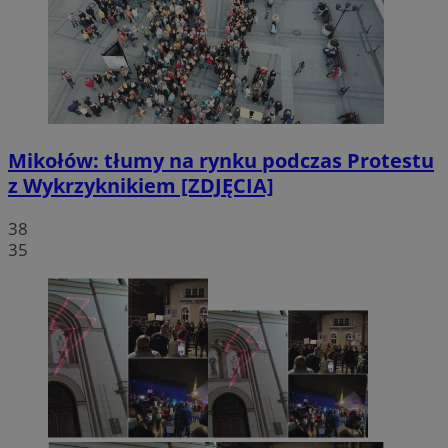
Mikołów: tłumy na rynku podczas Protestu
z Wykrzyknikiem [ZDJĘCIA]
38
35