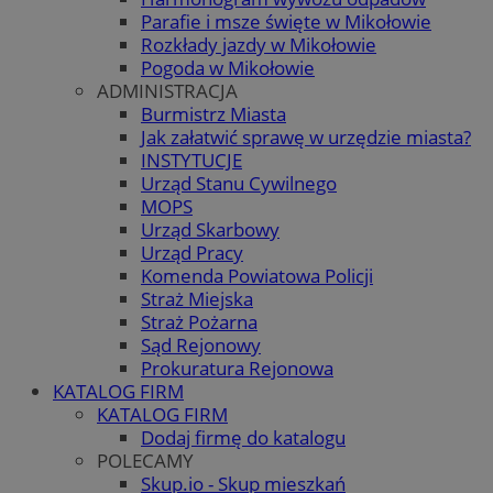
Parafie i msze święte w Mikołowie
Rozkłady jazdy w Mikołowie
Pogoda w Mikołowie
ADMINISTRACJA
Burmistrz Miasta
Jak załatwić sprawę w urzędzie miasta?
INSTYTUCJE
Urząd Stanu Cywilnego
MOPS
Urząd Skarbowy
Urząd Pracy
Komenda Powiatowa Policji
Straż Miejska
Straż Pożarna
Sąd Rejonowy
Prokuratura Rejonowa
KATALOG FIRM
KATALOG FIRM
Dodaj firmę do katalogu
POLECAMY
Skup.io - Skup mieszkań