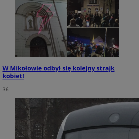
W Mikołowie odbył się kolejny strajk
kobiet!
36