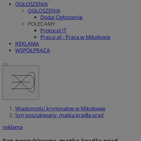
OGŁOSZENIA
OGŁOSZENIA
Dodaj Ogłoszenie
POLECAMY
Protocol IT
Pracuj.pl - Praca w Mikołowie
REKLAMA
WSPÓŁPRACA
Wiadomości kryminalne w Mikołowie
Syn poszukiwany, matka kradła prąd
reklama
Syn poszukiwany, matka kradła prąd