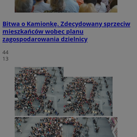
Bitwa o Kamionkę. Zdecydowany sprzeciw
mieszkańców wobec planu
zagospodarowania dzielnicy
44
13