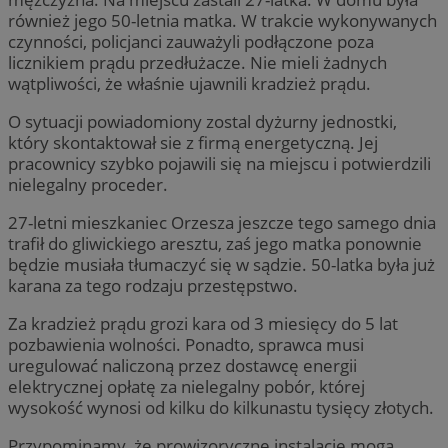
również jego 50-letnia matka. W trakcie wykonywanych
czynności, policjanci zauważyli podłączone poza
licznikiem prądu przedłużacze. Nie mieli żadnych
wątpliwości, że właśnie ujawnili kradzież prądu.
O sytuacji powiadomiony zostal dyżurny jednostki,
który skontaktował sie z firmą energetyczną. Jej
pracownicy szybko pojawili się na miejscu i potwierdzili
nielegalny proceder.
27-letni mieszkaniec Orzesza jeszcze tego samego dnia
trafił do gliwickiego aresztu, zaś jego matka ponownie
będzie musiała tłumaczyć się w sądzie. 50-latka była już
karana za tego rodzaju przestępstwo.
Za kradzież prądu grozi kara od 3 miesięcy do 5 lat
pozbawienia wolności. Ponadto, sprawca musi
uregulować naliczoną przez dostawcę energii
elektrycznej opłatę za nielegalny pobór, której
wysokość wynosi od kilku do kilkunastu tysięcy złotych.
Przypominamy, że prowizoryczne instalacje mogą