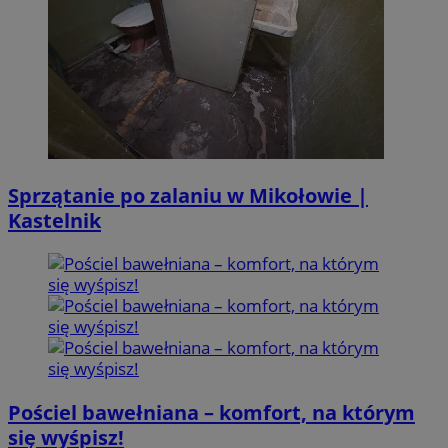
Sprzątanie po zalaniu w Mikołowie |
Kastelnik
Pościel bawełniana – komfort, na którym
się wyśpisz!