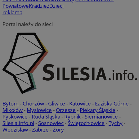
Powiatowe
Kradzież
Dzieci
reklama
Portal należy do sieci
Bytom
-
Chorzów
-
Gliwice
-
Katowice
-
Łaziska Górne
-
Mikołów
-
Mysłowice
-
Orzesze
-
Piekary Śląskie
-
Pyskowice
-
Ruda Śląska
-
Rybnik
-
Siemianowice
-
Silesia.info.pl
-
Sosnowiec
-
Świętochłowice
-
Tychy
-
Wodzisław
-
Zabrze
-
Żory