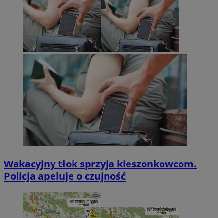
Wakacyjny tłok sprzyja kieszonkowcom.
Policja apeluje o czujność