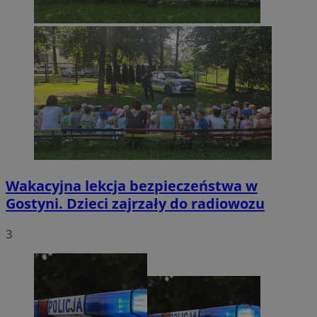
Wakacyjna lekcja bezpieczeństwa w
Gostyni. Dzieci zajrzały do radiowozu
3