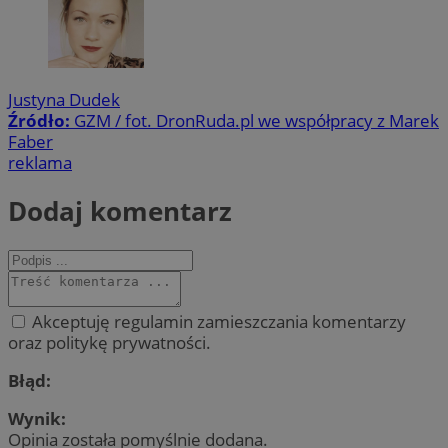
Justyna Dudek
Źródło:
GZM / fot. DronRuda.pl we współpracy z Marek
Faber
reklama
Dodaj komentarz
Akceptuję regulamin zamieszczania komentarzy
oraz politykę prywatności.
Błąd:
Wynik:
Opinia została pomyślnie dodana.