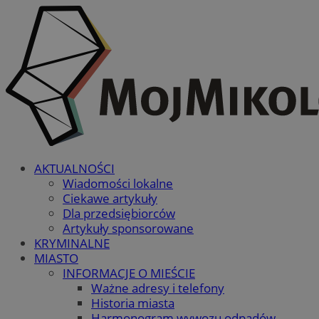
AKTUALNOŚCI
Wiadomości lokalne
Ciekawe artykuły
Dla przedsiębiorców
Artykuły sponsorowane
KRYMINALNE
MIASTO
INFORMACJE O MIEŚCIE
Ważne adresy i telefony
Historia miasta
Harmonogram wywozu odpadów