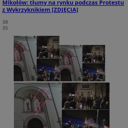
Mikołów: tłumy na rynku podczas Protestu
z Wykrzyknikiem [ZDJĘCIA]
38
35