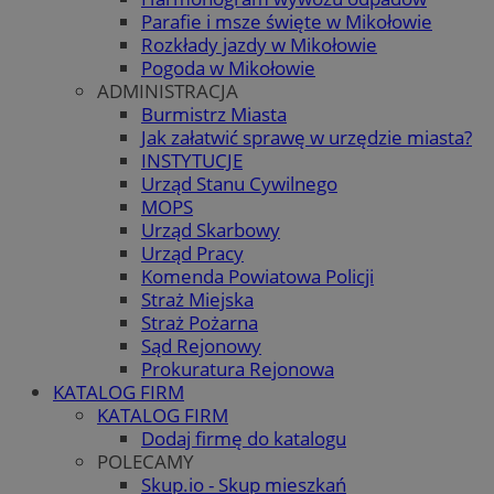
Parafie i msze święte w Mikołowie
Rozkłady jazdy w Mikołowie
Pogoda w Mikołowie
ADMINISTRACJA
Burmistrz Miasta
Jak załatwić sprawę w urzędzie miasta?
INSTYTUCJE
Urząd Stanu Cywilnego
MOPS
Urząd Skarbowy
Urząd Pracy
Komenda Powiatowa Policji
Straż Miejska
Straż Pożarna
Sąd Rejonowy
Prokuratura Rejonowa
KATALOG FIRM
KATALOG FIRM
Dodaj firmę do katalogu
POLECAMY
Skup.io - Skup mieszkań