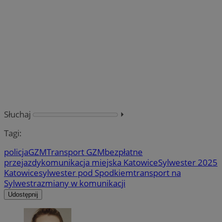
Słuchaj
⏵︎
Tagi:
policja
GZM
Transport GZM
bezpłatne
przejazdy
komunikacja miejska Katowice
Sylwester 2025
Katowice
sylwester pod Spodkiem
transport na
Sylwestra
zmiany w komunikacji
Udostępnij