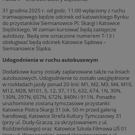
31 grudnia 2025 r. od godz. 11:00 wyłączony z ruchu
tramwajowego będzie odcinek od katowickiego Rynku
do przystanków Siemianowice Pl. Skargi i Katowice
Stęślickiego. W zamian kursować będą zastępcze
autobusy. Będą one oznaczone numerem T-13 i
obsługiwać będą odcinek Katowice Sądowa –
Siemianowice Śląska.
Udogodnienia w ruchu autobusowym
Dodatkowe kursy zostały zaplanowane także na liniach
autobusowych. Udogodnienie to zostało uwzględnione
w rozkładach jazdy ponad 20 linii: M1, M2, M3, M4, M10,
M12, M28, M101, 5, 12, 37, 115, 632, 674, 1N, 30N,
130N, 297N, 657N, 672N, 840N i 911N. Ponadto
uruchomione zostaną tymczasowe przystanki:
Katowice Piotra Skargi 31 (ok. 50 m przed galerią
handlową), Katowice Strefa Kultury Tymczasowy 31
(przy ul. Dudy-Gracza, za skrzyżowaniem z ul.
Roździeńskiego) oraz Katowice Szkoła Filmowa UŚ 01
(przy ul. Warszawskiej, przed skrzyżowaniem z ul.