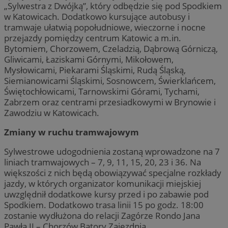
„Sylwestra z Dwójką”, który odbędzie się pod Spodkiem
w Katowicach. Dodatkowo kursujące autobusy i
tramwaje ułatwią popołudniowe, wieczorne i nocne
przejazdy pomiędzy centrum Katowic a m.in.
Bytomiem, Chorzowem, Czeladzią, Dąbrową Górniczą,
Gliwicami, Łaziskami Górnymi, Mikołowem,
Mysłowicami, Piekarami Śląskimi, Rudą Śląską,
Siemianowicami Śląskimi, Sosnowcem, Świerklańcem,
Świętochłowicami, Tarnowskimi Górami, Tychami,
Zabrzem oraz centrami przesiadkowymi w Brynowie i
Zawodziu w Katowicach.
Zmiany w ruchu tramwajowym
Sylwestrowe udogodnienia zostaną wprowadzone na 7
liniach tramwajowych – 7, 9, 11, 15, 20, 23 i 36. Na
większości z nich będą obowiązywać specjalne rozkłady
jazdy, w których organizator komunikacji miejskiej
uwzględnił dodatkowe kursy przed i po zabawie pod
Spodkiem. Dodatkowo trasa linii 15 po godz. 18:00
zostanie wydłużona do relacji Zagórze Rondo Jana
Pawła II – Chorzów Batory Zajezdnia.