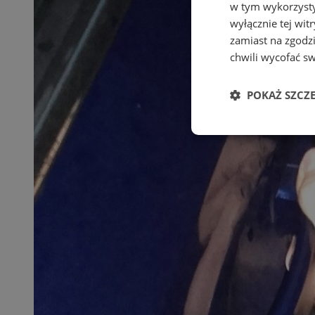
w tym wykorzysty
wyłącznie tej wi
zamiast na zgodz
chwili wycofać s
POKAŻ SZCZ
Niezbędn
Niezbędne pliki cook
zarządzanie kontem. 
Nazwa