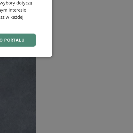
 wybory dotyczą
nym interesie
sz w każdej
DO PORTALU
nkcjonalność
owanie użytkownika i
j.