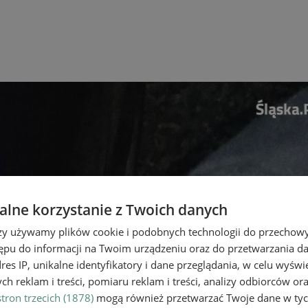
lne korzystanie z Twoich danych
rzy używamy plików cookie i podobnych technologii do przechow
ępu do informacji na Twoim urządzeniu oraz do przetwarzania 
dres IP, unikalne identyfikatory i dane przeglądania, w celu wyświ
h reklam i treści, pomiaru reklam i treści, analizy odbiorców or
tron trzecich (1878)
mogą również przetwarzać Twoje dane w tych