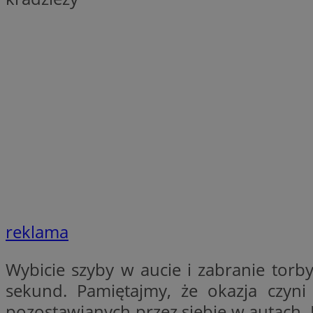
__Secure-YNID
openstat_lm6n8g2
VISITOR_INFO1_LIV
__gads
openstat_nuz7z3c
test_cookie
_clsk
IDE
reklama
_fbp
openstat_xuklp24x
Wybicie szyby w aucie i zabranie torb
__Secure-
sekund. Pamiętajmy, że okazja czyni 
ROLLOUT_TOKEN
pozostawianych przez siebie w autach. 