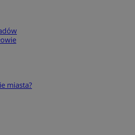
adów
łowie
ie miasta?