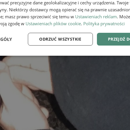
wać precyzyjne dane geolokalizacyjne i cechy urządzenia. Twoje
tryny. Niektórzy dostawcy mogą opierać się na prawnie uzasadnio
ie; masz prawo sprzeciwić się temu w
Ustawieniach reklam
. Może
woją zgodę w
Ustawieniach plików cookie
.
Polityka prywatności
EGÓŁY
ODRZUĆ WSZYSTKIE
PRZEJDŹ 
e
Wydajność
Targetowanie
Fu
Niezbędne
Wydajność
Targetowanie
Funkcjonalność
ie umożliwiają korzystanie z podstawowych funkcji strony internetowej, takich jak log
Bez niezbędnych plików cookie nie można prawidłowo korzystać ze strony internetowe
Provider
/
Okres
Opis
Domena
przechowywania