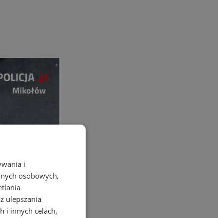
ywania i
danych osobowych,
etlania
az ulepszania
 i innych celach,