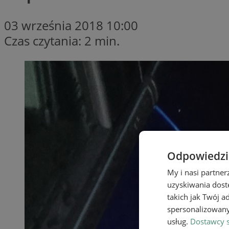
03 września 2018 10:00
Czas czytania: 2 min.
Odpowiedzia
My i nasi partne
uzyskiwania dost
takich jak Twój a
spersonalizowanyc
usług.
Dostawcy s