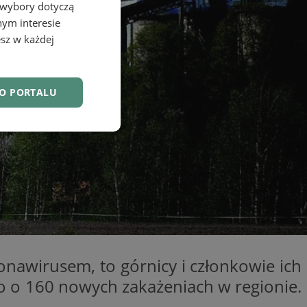
 wybory dotyczą
nym interesie
sz w każdej
DO PORTALU
nkcjonalność
owanie użytkownika i
onawirusem, to górnicy i członkowie ich
j.
o o 160 nowych zakażeniach w regionie.