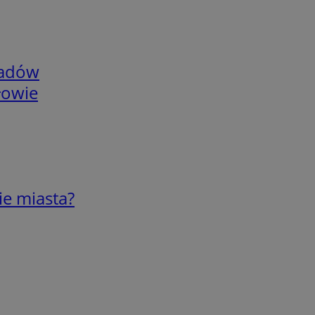
adów
łowie
ie miasta?