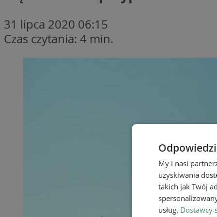
31 lipca 2020 06:15
Czas czytania: 4 min.
Odpowiedzia
My i nasi partne
uzyskiwania dost
takich jak Twój a
spersonalizowanyc
usług.
Dostawcy s