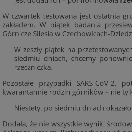
__Secure-YNID
W czwartek testowana jest ostatnia gr
openstat_lm6n8g2
VISITOR_INFO1_LIV
zakładem. W piątek badania przesie
Górnicze Silesia w Czechowicach-Dziedz
__gads
openstat_nuz7z3c
W zeszły piątek na przetestowanyc
siedmiu dniach, chcemy ponownie 
test_cookie
rzeczniczka.
_clsk
IDE
Pozostałe przypadki SARS-CoV-2, p
kwarantannie rodzin górników – nie tylko
_fbp
Niestety, po siedmiu dniach okazało 
openstat_xuklp24x
__Secure-
Dodała, że nie wszystkie wyniki środow
ROLLOUT_TOKEN