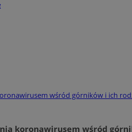
e
koronawirusem wśród górników i ich rod
enia koronawirusem wśród górnik