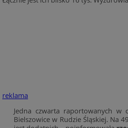
SessID
QeSessID
MvSessID
CookieScriptConse
VISITOR_PRIVACY_
reklama
Nazwa
Nazwa
Provider
Nazwa
Jedna czwarta raportowanych w 
_clsk
WMF-
.upload.w
Uniq
Bielszowice w Rudzie Śląskiej. Na 
YSC
jest dodatnich – poinformowała
rze