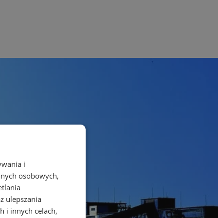
ywania i
danych osobowych,
etlania
az ulepszania
 i innych celach,