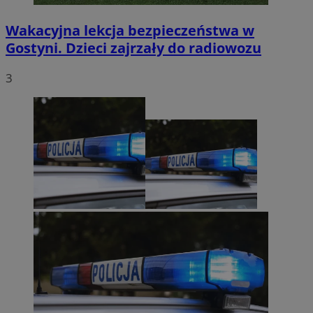
Wakacyjna lekcja bezpieczeństwa w
Gostyni. Dzieci zajrzały do radiowozu
3