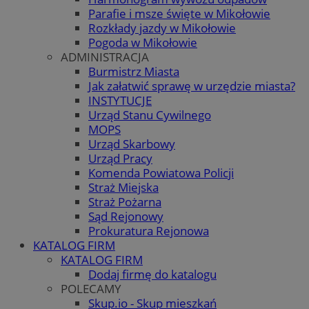
Parafie i msze święte w Mikołowie
Rozkłady jazdy w Mikołowie
Pogoda w Mikołowie
ADMINISTRACJA
Burmistrz Miasta
Jak załatwić sprawę w urzędzie miasta?
INSTYTUCJE
Urząd Stanu Cywilnego
MOPS
Urząd Skarbowy
Urząd Pracy
Komenda Powiatowa Policji
Straż Miejska
Straż Pożarna
Sąd Rejonowy
Prokuratura Rejonowa
KATALOG FIRM
KATALOG FIRM
Dodaj firmę do katalogu
POLECAMY
Skup.io - Skup mieszkań