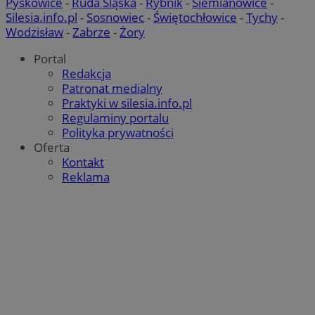
Pyskowice
-
Ruda Śląska
-
Rybnik
-
Siemianowice
-
Silesia.info.pl
-
Sosnowiec
-
Świętochłowice
-
Tychy
-
Wodzisław
-
Zabrze
-
Żory
Portal
Redakcja
Patronat medialny
Praktyki w silesia.info.pl
Regulaminy portalu
Polityka prywatności
Oferta
Kontakt
Reklama