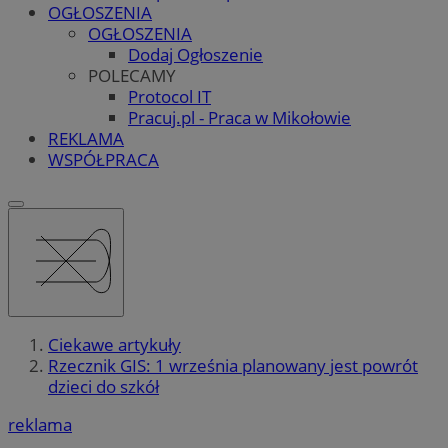
OGŁOSZENIA
OGŁOSZENIA
Dodaj Ogłoszenie
POLECAMY
Protocol IT
Pracuj.pl - Praca w Mikołowie
REKLAMA
WSPÓŁPRACA
Ciekawe artykuły
Rzecznik GIS: 1 września planowany jest powrót
dzieci do szkół
reklama