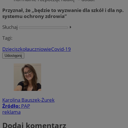
Przyznał, że „będzie to wyzwanie dla szkół i dla np.
systemu ochrony zdrowia”
Słuchaj
⏵︎
Tagi:
Dzieci
szkoła
uczniowie
Covid-19
Udostępnij
Karolina Bauszek-Żurek
Źródło:
PAP
reklama
Dodaj komentarz