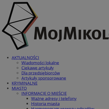
AKTUALNOŚCI
Wiadomości lokalne
Ciekawe artykuły
Dla przedsiębiorców
Artykuły sponsorowane
KRYMINALNE
MIASTO
INFORMACJE O MIEŚCIE
Ważne adresy i telefony
Historia miasta
Harmonogram wywozu odpadów