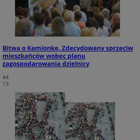
Bitwa o Kamionkę. Zdecydowany sprzeciw
mieszkańców wobec planu
zagospodarowania dzielnicy
44
13