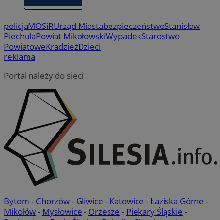
policja
MOSiR
Urząd Miasta
bezpieczeństwo
Stanisław
Piechula
Powiat Mikołowski
Wypadek
Starostwo
Powiatowe
Kradzież
Dzieci
reklama
Portal należy do sieci
Bytom
-
Chorzów
-
Gliwice
-
Katowice
-
Łaziska Górne
-
Mikołów
-
Mysłowice
-
Orzesze
-
Piekary Śląskie
-