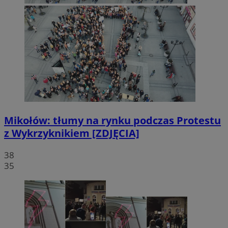
Mikołów: tłumy na rynku podczas Protestu
z Wykrzyknikiem [ZDJĘCIA]
38
35