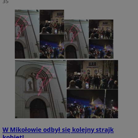
35
W Mikołowie odbył się kolejny strajk
kobiet!