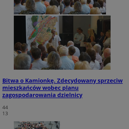
Bitwa o Kamionkę. Zdecydowany sprzeciw
mieszkańców wobec planu
zagospodarowania dzielnicy
44
13