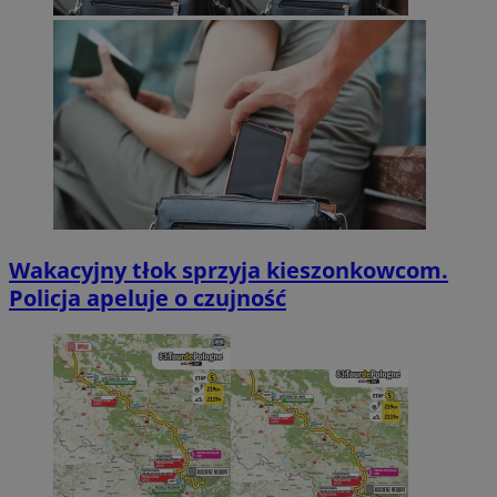
Wakacyjny tłok sprzyja kieszonkowcom.
Policja apeluje o czujność