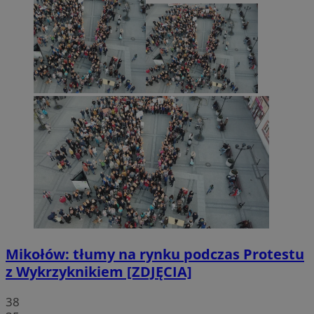
Mikołów: tłumy na rynku podczas Protestu
z Wykrzyknikiem [ZDJĘCIA]
38