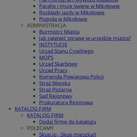
Parafie i msze święte w Mikołowie
Rozkłady jazdy w Mikołowie
Pogoda w Mikołowie
ADMINISTRACJA
Burmistrz Miasta
Jak załatwić sprawę w urzędzie miasta?
INSTYTUCJE
Urząd Stanu Cywilnego
MOPS
Urząd Skarbowy
Urząd Pracy
Komenda Powiatowa Policji
Straż Miejska
Straż Pożarna
Sąd Rejonowy
Prokuratura Rejonowa
KATALOG FIRM
KATALOG FIRM
Dodaj firmę do katalogu
POLECAMY
Skup.io - Skup mieszkań