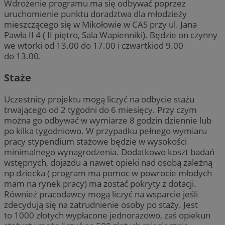
Wdrożenie programu ma się odbywać poprzez
uruchomienie punktu doradztwa dla młodzieży
mieszczącego się w Mikołowie w CAS przy ul. Jana
Pawła II 4 ( II piętro, Sala Wapienniki). Będzie on czynny
we wtorki od 13.00 do 17.00 i czwartkiod 9.00
do 13.00.
Staże
Uczestnicy projektu mogą liczyć na odbycie stażu
trwającego od 2 tygodni do 6 miesięcy. Przy czym
można go odbywać w wymiarze 8 godzin dziennie lub
po kilka tygodniowo. W przypadku pełnego wymiaru
pracy stypendium stażowe będzie w wysokości
minimalnego wynagrodzenia. Dodatkowo koszt badań
wstępnych, dojazdu a nawet opieki nad osobą zależną
np dziecka ( program ma pomoc w powrocie młodych
mam na rynek pracy) ma zostać pokryty z dotacji.
Również pracodawcy mogą liczyć na wsparcie jeśli
zdecydują się na zatrudnienie osoby po staży. Jest
to 1000 złotych wypłacone jednorazowo, zaś opiekun