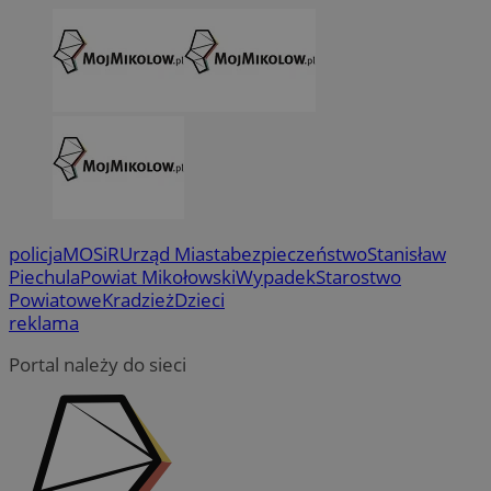
policja
MOSiR
Urząd Miasta
bezpieczeństwo
Stanisław
Piechula
Powiat Mikołowski
Wypadek
Starostwo
Powiatowe
Kradzież
Dzieci
reklama
Portal należy do sieci