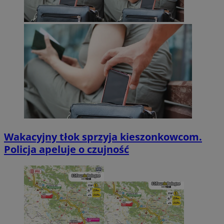
Wakacyjny tłok sprzyja kieszonkowcom.
Policja apeluje o czujność