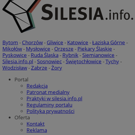
Bytom
-
Chorzów
-
Gliwice
-
Katowice
-
Łaziska Górne
-
Mikołów
-
Mysłowice
-
Orzesze
-
Piekary Śląskie
-
Pyskowice
-
Ruda Śląska
-
Rybnik
-
Siemianowice
-
Silesia.info.pl
-
Sosnowiec
-
Świętochłowice
-
Tychy
-
Wodzisław
-
Zabrze
-
Żory
Portal
Redakcja
Patronat medialny
Praktyki w silesia.info.pl
Regulaminy portalu
Polityka prywatności
Oferta
Kontakt
Reklama