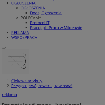
OGŁOSZENIA
OGŁOSZENIA
Dodaj Ogłoszenie
POLECAMY
Protocol IT
Pracuj.pl - Praca w Mikołowie
REKLAMA
WSPÓŁPRACA
Ciekawe artykuły
Przygotuj swój rower - juz wiosna!
reklama
Przygotuj swój rower – juz wiosna!