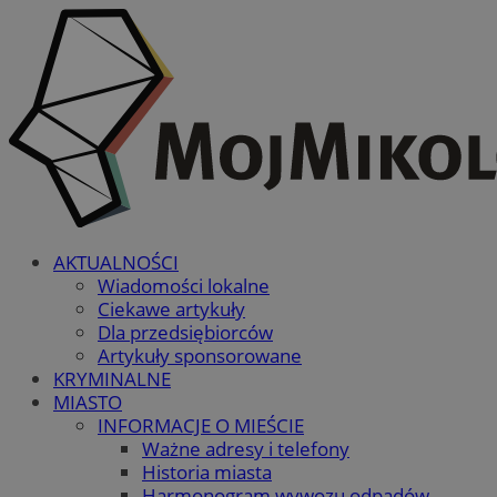
AKTUALNOŚCI
Wiadomości lokalne
Ciekawe artykuły
Dla przedsiębiorców
Artykuły sponsorowane
KRYMINALNE
MIASTO
INFORMACJE O MIEŚCIE
Ważne adresy i telefony
Historia miasta
Harmonogram wywozu odpadów