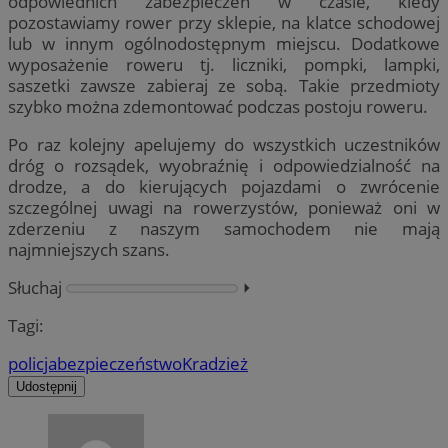
odpowiednich zabezpieczeń w czasie, kiedy
pozostawiamy rower przy sklepie, na klatce schodowej
lub w innym ogólnodostępnym miejscu. Dodatkowe
wyposażenie roweru tj. liczniki, pompki, lampki,
saszetki zawsze zabieraj ze sobą. Takie przedmioty
szybko można zdemontować podczas postoju roweru.
Po raz kolejny apelujemy do wszystkich uczestników
dróg o rozsądek, wyobraźnię i odpowiedzialność na
drodze, a do kierujących pojazdami o zwrócenie
szczególnej uwagi na rowerzystów, ponieważ oni w
zderzeniu z naszym samochodem nie mają
najmniejszych szans.
Słuchaj
⏵︎
Tagi:
policja
bezpieczeństwo
Kradzież
Udostępnij