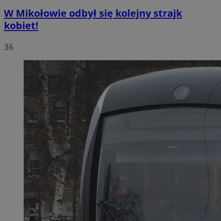
W Mikołowie odbył się kolejny strajk
kobiet!
36