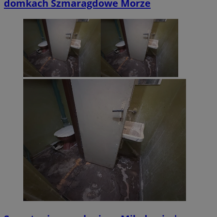
domkach Szmaragdowe Morze