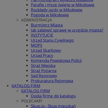
Parafie i msze święte w Mikołowie
Rozkłady jazdy w Mikołowie
Pogoda w Mikołowie
ADMINISTRACJA
Burmistrz Miasta
Jak załatwić sprawę w urzędzie miasta?
INSTYTUCJE
Urząd Stanu Cywilnego
MOPS
Urząd Skarbowy
Urząd Pracy
Komenda Powiatowa Policji
Straż Miejska
Straż Pożarna
Sąd Rejonowy
Prokuratura Rejonowa
KATALOG FIRM
KATALOG FIRM
Dodaj firmę do katalogu
POLECAMY
Skup.io - Skup mieszkań