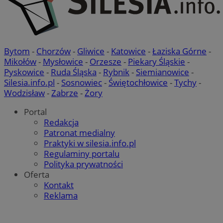
Bytom
-
Chorzów
-
Gliwice
-
Katowice
-
Łaziska Górne
-
Mikołów
-
Mysłowice
-
Orzesze
-
Piekary Śląskie
-
Pyskowice
-
Ruda Śląska
-
Rybnik
-
Siemianowice
-
Silesia.info.pl
-
Sosnowiec
-
Świętochłowice
-
Tychy
-
Wodzisław
-
Zabrze
-
Żory
Portal
Redakcja
Patronat medialny
Praktyki w silesia.info.pl
Regulaminy portalu
Polityka prywatności
Oferta
Kontakt
Reklama