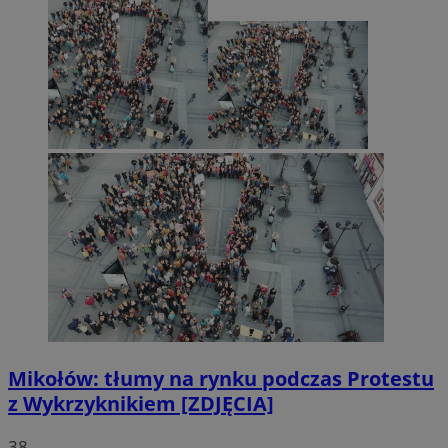
Mikołów: tłumy na rynku podczas Protestu
z Wykrzyknikiem [ZDJĘCIA]
38