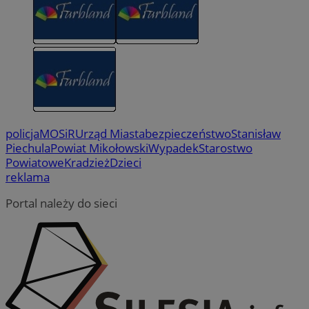
policja
MOSiR
Urząd Miasta
bezpieczeństwo
Stanisław
Piechula
Powiat Mikołowski
Wypadek
Starostwo
Powiatowe
Kradzież
Dzieci
reklama
Portal należy do sieci