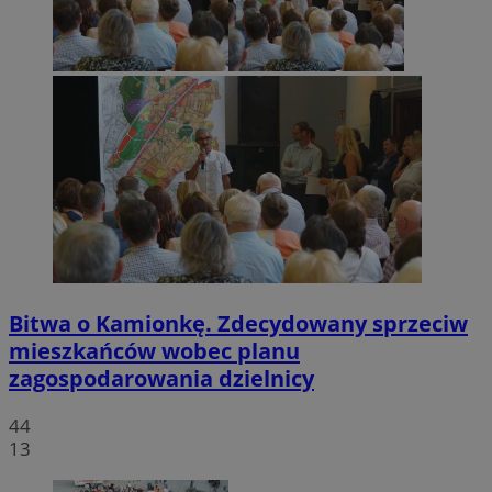
Bitwa o Kamionkę. Zdecydowany sprzeciw
mieszkańców wobec planu
zagospodarowania dzielnicy
44
13