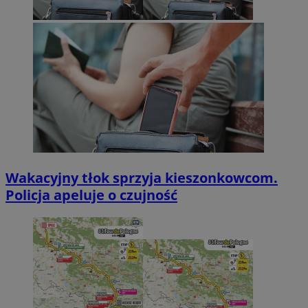
Wakacyjny tłok sprzyja kieszonkowcom.
Policja apeluje o czujność