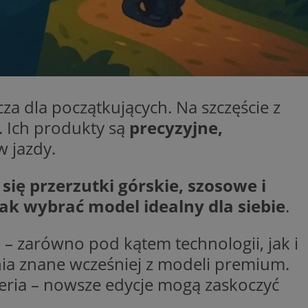
ikator sesji.
ikator sesji.
ikator sesji.
 usługę Cookie-
erencji dotyczących
Jest to konieczne,
 działał poprawnie.
a dla początkujących. Na szczęście z
acje o zgodzie
. Ich produkty są
precyzyjne,
ch dotyczących
itryny. Rejestruje
 jazdy.
ści i ustawień
nie w kolejnych
 nie musi ponownie
o zwiększa wygodę i
się przerzutki górskie, szosowe i
nych.
jak wybrać model idealny dla siebie
.
 – zarówno pod kątem technologii, jak i
ania znane wcześniej z modeli premium.
unikalnych
est powiązany z
seria – nowsze edycje mogą zaskoczyć
ści multimedialnych
Microsoft Clarity
be w celu śledzenia
n używany do
nformacji o sesji