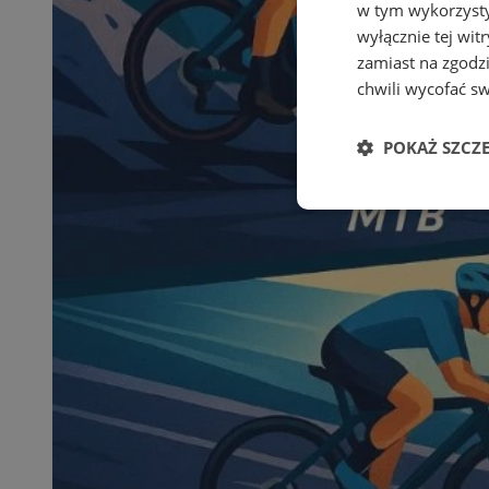
w tym wykorzysty
wyłącznie tej wi
zamiast na zgodz
chwili wycofać s
POKAŻ SZCZ
Niezbędn
Niezbędne pliki cook
zarządzanie kontem. 
Nazwa