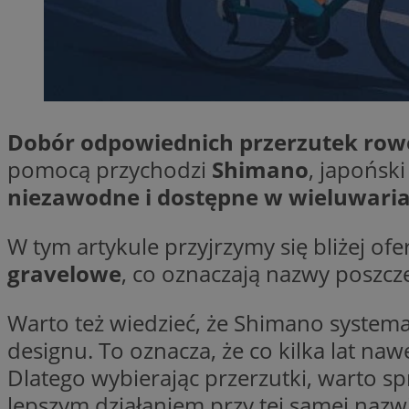
SessID
QeSessID
MvSessID
CookieScriptConse
Dobór odpowiednich przerzutek ro
VISITOR_PRIVACY_
pomocą przychodzi
Shimano
, japońsk
niezawodne i dostępne w wieluwari
W tym artykule przyjrzymy się bliżej of
gravelowe
, co oznaczają nazwy poszcz
Warto też wiedzieć, że Shimano systema
Nazwa
Nazwa
Provider
Nazwa
designu. To oznacza, że co kilka lat na
_clsk
WMF-
.upload.w
Dlatego wybierając przerzutki, warto s
Uniq
YSC
lepszym działaniem przy tej samej nazw