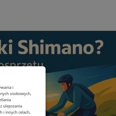
ywania i
danych osobowych,
etlania
az ulepszania
 i innych celach,