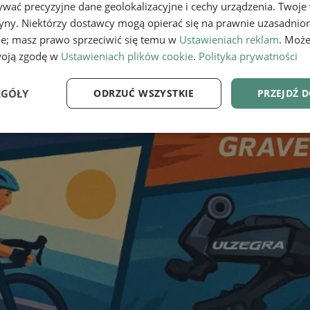
wać precyzyjne dane geolokalizacyjne i cechy urządzenia. Twoje
tryny. Niektórzy dostawcy mogą opierać się na prawnie uzasadnio
ie; masz prawo sprzeciwić się temu w
Ustawieniach reklam
. Może
woją zgodę w
Ustawieniach plików cookie
.
Polityka prywatności
EGÓŁY
ODRZUĆ WSZYSTKIE
PRZEJDŹ 
e
Wydajność
Targetowanie
Fu
Niezbędne
Wydajność
Targetowanie
Funkcjonalność
ie umożliwiają korzystanie z podstawowych funkcji strony internetowej, takich jak log
Bez niezbędnych plików cookie nie można prawidłowo korzystać ze strony internetowe
Provider
/
Okres
Opis
Domena
przechowywania