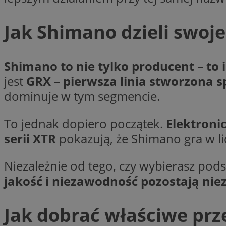
__Secure-YNID
Jak Shimano dzieli swoje
openstat_lm6n8g2
VISITOR_INFO1_LIV
Shimano to nie tylko producent – to
__gads
jest
GRX – pierwsza linia stworzona 
openstat_nuz7z3c
dominuje w tym segmencie.
test_cookie
To jednak dopiero początek.
Elektroni
_clsk
IDE
serii XTR
pokazują, że Shimano gra w l
Niezależnie od tego, czy wybierasz pod
_fbp
jakość i niezawodność pozostają ni
openstat_xuklp24x
__Secure-
Jak dobrać właściwe prz
ROLLOUT_TOKEN