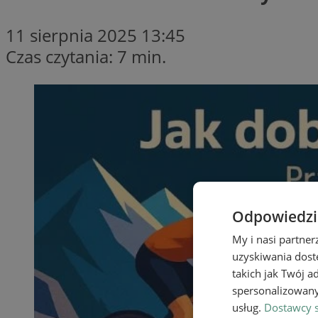
11 sierpnia 2025 13:45
Czas czytania: 7 min.
Odpowiedzia
My i nasi partne
uzyskiwania dost
takich jak Twój a
spersonalizowanyc
usług.
Dostawcy s