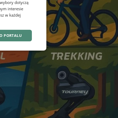
 wybory dotyczą
nym interesie
sz w każdej
DO PORTALU
nkcjonalność
owanie użytkownika i
j.