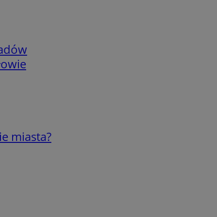
adów
łowie
ie miasta?