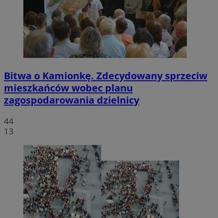
Bitwa o Kamionkę. Zdecydowany sprzeciw
mieszkańców wobec planu
zagospodarowania dzielnicy
44
13