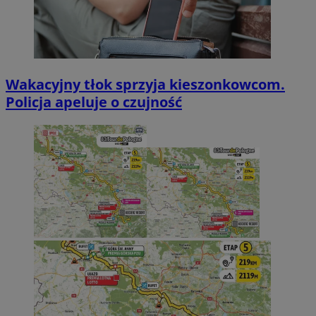
Wakacyjny tłok sprzyja kieszonkowcom.
Policja apeluje o czujność