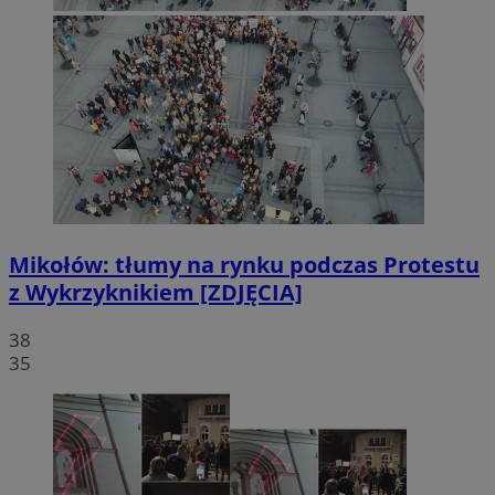
Mikołów: tłumy na rynku podczas Protestu
z Wykrzyknikiem [ZDJĘCIA]
38
35