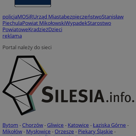
policja
MOSiR
Urząd Miasta
bezpieczeństwo
Stanisław
Piechula
Powiat Mikołowski
Wypadek
Starostwo
Powiatowe
Kradzież
Dzieci
reklama
Portal należy do sieci
Bytom
-
Chorzów
-
Gliwice
-
Katowice
-
Łaziska Górne
-
Mikołów
-
Mysłowice
-
Orzesze
-
Piekary Śląskie
-