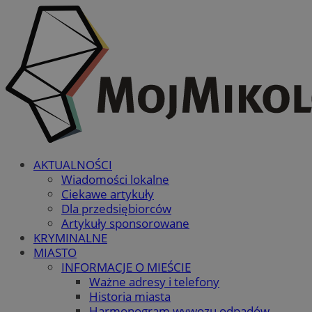
AKTUALNOŚCI
Wiadomości lokalne
Ciekawe artykuły
Dla przedsiębiorców
Artykuły sponsorowane
KRYMINALNE
MIASTO
INFORMACJE O MIEŚCIE
Ważne adresy i telefony
Historia miasta
Harmonogram wywozu odpadów