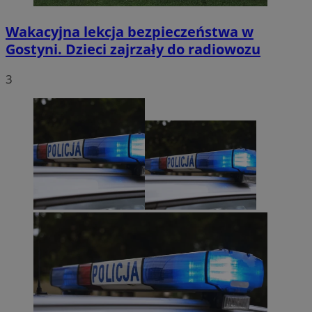
Wakacyjna lekcja bezpieczeństwa w
Gostyni. Dzieci zajrzały do radiowozu
3