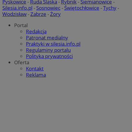
Pyskowice
-
Ruda Śląska
-
Rybnik
-
Siemianowice
-
Silesia.info.pl
-
Sosnowiec
-
Świętochłowice
-
Tychy
-
Wodzisław
-
Zabrze
-
Żory
Portal
Redakcja
Patronat medialny
Praktyki w silesia.info.pl
Regulaminy portalu
Polityka prywatności
Oferta
Kontakt
Reklama