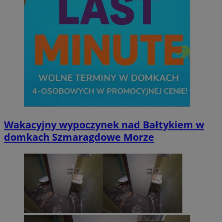
Wakacyjny wypoczynek nad Bałtykiem w
domkach Szmaragdowe Morze