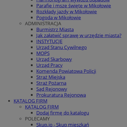
Parafie i msze święte w Mikołowie
Rozkłady jazdy w Mikołowie
Pogoda w Mikołowie
ADMINISTRACJA
Burmistrz Miasta
Jak załatwić sprawę w urzędzie miasta?
INSTYTUCJE
Urząd Stanu Cywilnego
MOPS
Urząd Skarbowy
Urząd Pracy
Komenda Powiatowa Policji
Straż Miejska
Straż Pożarna
Sąd Rejonowy
Prokuratura Rejonowa
KATALOG FIRM
KATALOG FIRM
Dodaj firmę do katalogu
POLECAMY
Skup.io - Skup mieszkań