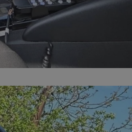
ikator sesji.
ikator sesji.
ikator sesji.
 usługę Cookie-
erencji dotyczących
Jest to konieczne,
 działał poprawnie.
acje o zgodzie
ch dotyczących
itryny. Rejestruje
ści i ustawień
nie w kolejnych
 nie musi ponownie
o zwiększa wygodę i
nych.
unikalnych
est powiązany z
ści multimedialnych
Microsoft Clarity
be w celu śledzenia
n używany do
nformacji o sesji