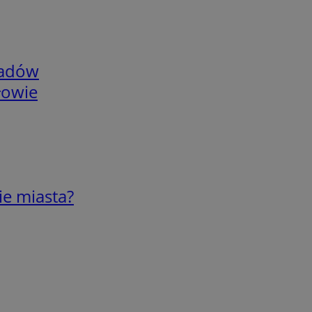
adów
łowie
ie miasta?