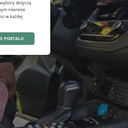
 wybory dotyczą
nym interesie
sz w każdej
DO PORTALU
nkcjonalność
owanie użytkownika i
j.