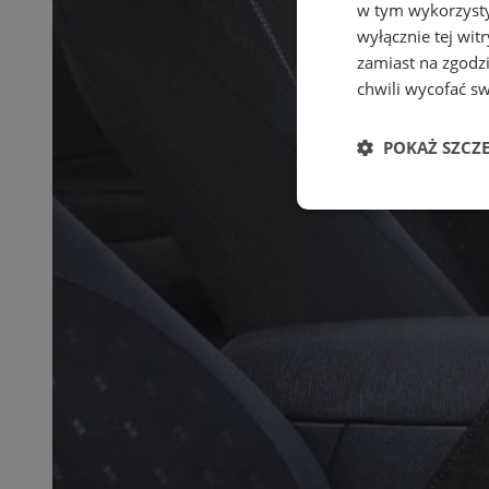
w tym wykorzysty
wyłącznie tej wi
zamiast na zgodz
chwili wycofać s
POKAŻ SZCZ
Niezbędn
Niezbędne pliki cook
zarządzanie kontem. 
Nazwa