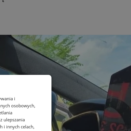
ywania i
danych osobowych,
etlania
az ulepszania
 i innych celach,