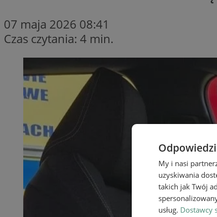
07 maja 2026 08:41
Czas czytania: 4 min.
Odpowiedzia
My i nasi partne
uzyskiwania dost
takich jak Twój a
spersonalizowanyc
usług.
Dostawcy s