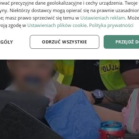
wać precyzyjne dane geolokalizacyjne i cechy urządzenia. Twoje
tryny. Niektórzy dostawcy mogą opierać się na prawnie uzasadnio
ie; masz prawo sprzeciwić się temu w
Ustawieniach reklam
. Może
woją zgodę w
Ustawieniach plików cookie
.
Polityka prywatności
EGÓŁY
ODRZUĆ WSZYSTKIE
PRZEJDŹ 
e
Wydajność
Targetowanie
Fu
Niezbędne
Wydajność
Targetowanie
Funkcjonalność
ie umożliwiają korzystanie z podstawowych funkcji strony internetowej, takich jak log
Bez niezbędnych plików cookie nie można prawidłowo korzystać ze strony internetowe
Provider
/
Okres
Opis
Domena
przechowywania