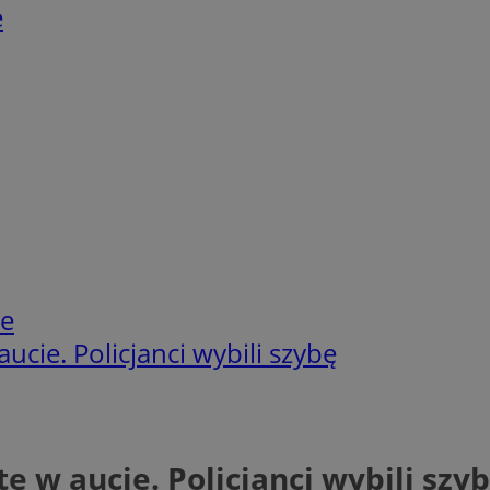
e
ie
cie. Policjanci wybili szybę
 w aucie. Policjanci wybili szy