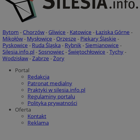
Bytom
-
Chorzów
-
Gliwice
-
Katowice
-
Łaziska Górne
-
Mikołów
-
Mysłowice
-
Orzesze
-
Piekary Śląskie
-
Pyskowice
-
Ruda Śląska
-
Rybnik
-
Siemianowice
-
Silesia.info.pl
-
Sosnowiec
-
Świętochłowice
-
Tychy
-
Wodzisław
-
Zabrze
-
Żory
Portal
Redakcja
Patronat medialny
Praktyki w silesia.info.pl
Regulaminy portalu
Polityka prywatności
Oferta
Kontakt
Reklama