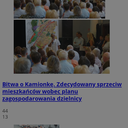
Bitwa o Kamionkę. Zdecydowany sprzeciw
mieszkańców wobec planu
zagospodarowania dzielnicy
44
13