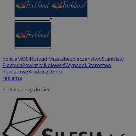
policja
MOSiR
Urząd Miasta
bezpieczeństwo
Stanisław
Piechula
Powiat Mikołowski
Wypadek
Starostwo
Powiatowe
Kradzież
Dzieci
reklama
Portal należy do sieci