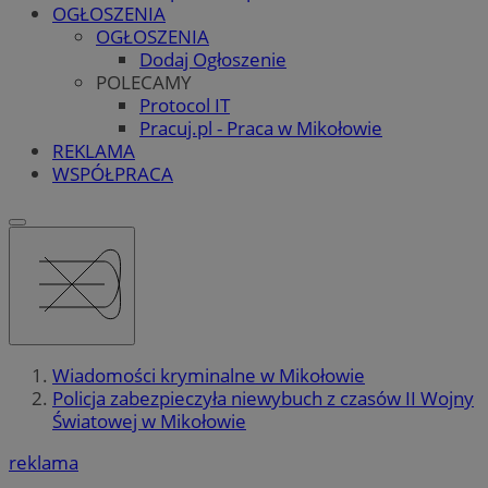
OGŁOSZENIA
OGŁOSZENIA
Dodaj Ogłoszenie
POLECAMY
Protocol IT
Pracuj.pl - Praca w Mikołowie
REKLAMA
WSPÓŁPRACA
Wiadomości kryminalne w Mikołowie
Policja zabezpieczyła niewybuch z czasów II Wojny
Światowej w Mikołowie
reklama