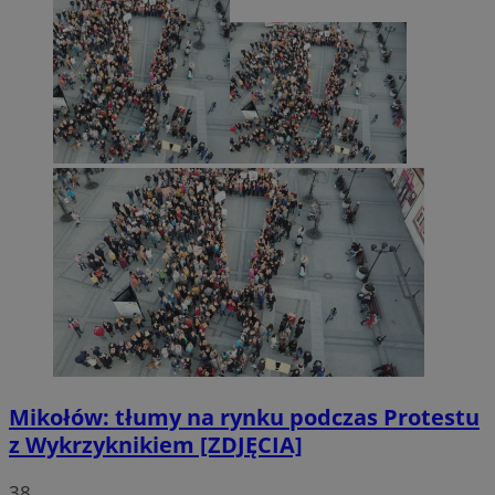
Mikołów: tłumy na rynku podczas Protestu
z Wykrzyknikiem [ZDJĘCIA]
38