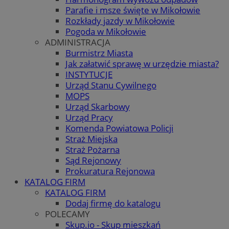
Parafie i msze święte w Mikołowie
Rozkłady jazdy w Mikołowie
Pogoda w Mikołowie
ADMINISTRACJA
Burmistrz Miasta
Jak załatwić sprawę w urzędzie miasta?
INSTYTUCJE
Urząd Stanu Cywilnego
MOPS
Urząd Skarbowy
Urząd Pracy
Komenda Powiatowa Policji
Straż Miejska
Straż Pożarna
Sąd Rejonowy
Prokuratura Rejonowa
KATALOG FIRM
KATALOG FIRM
Dodaj firmę do katalogu
POLECAMY
Skup.io - Skup mieszkań