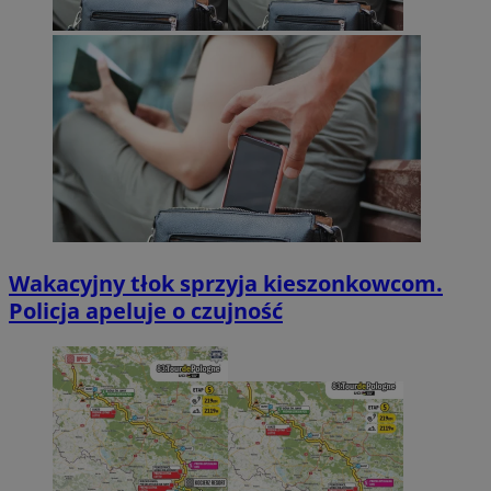
Wakacyjny tłok sprzyja kieszonkowcom.
Policja apeluje o czujność