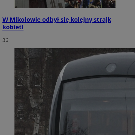
W Mikołowie odbył się kolejny strajk
kobiet!
36