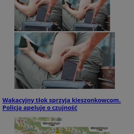
Wakacyjny tłok sprzyja kieszonkowcom.
Policja apeluje o czujność