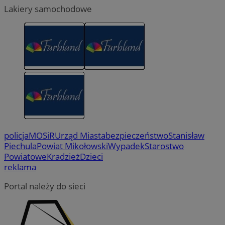
Lakiery samochodowe
policja
MOSiR
Urząd Miasta
bezpieczeństwo
Stanisław
Piechula
Powiat Mikołowski
Wypadek
Starostwo
Powiatowe
Kradzież
Dzieci
reklama
Portal należy do sieci