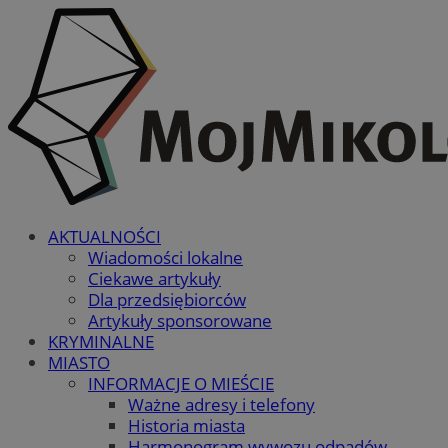
AKTUALNOŚCI
Wiadomości lokalne
Ciekawe artykuły
Dla przedsiębiorców
Artykuły sponsorowane
KRYMINALNE
MIASTO
INFORMACJE O MIEŚCIE
Ważne adresy i telefony
Historia miasta
Harmonogram wywozu odpadów