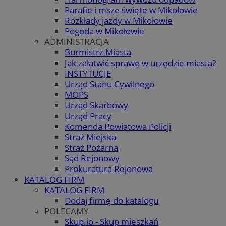
Parafie i msze święte w Mikołowie
Rozkłady jazdy w Mikołowie
Pogoda w Mikołowie
ADMINISTRACJA
Burmistrz Miasta
Jak załatwić sprawę w urzędzie miasta?
INSTYTUCJE
Urząd Stanu Cywilnego
MOPS
Urząd Skarbowy
Urząd Pracy
Komenda Powiatowa Policji
Straż Miejska
Straż Pożarna
Sąd Rejonowy
Prokuratura Rejonowa
KATALOG FIRM
KATALOG FIRM
Dodaj firmę do katalogu
POLECAMY
Skup.io - Skup mieszkań