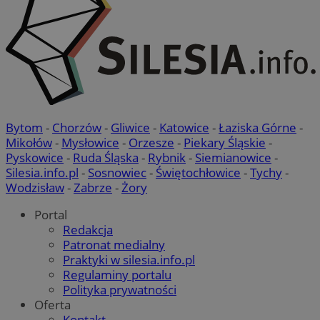
Bytom
-
Chorzów
-
Gliwice
-
Katowice
-
Łaziska Górne
-
Mikołów
-
Mysłowice
-
Orzesze
-
Piekary Śląskie
-
Pyskowice
-
Ruda Śląska
-
Rybnik
-
Siemianowice
-
Silesia.info.pl
-
Sosnowiec
-
Świętochłowice
-
Tychy
-
Wodzisław
-
Zabrze
-
Żory
Portal
Redakcja
Patronat medialny
Praktyki w silesia.info.pl
Regulaminy portalu
Polityka prywatności
Oferta
Kontakt