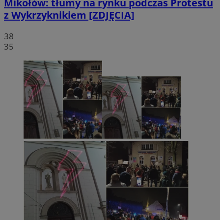
Mikołów: tłumy na rynku podczas Protestu
z Wykrzyknikiem [ZDJĘCIA]
38
35