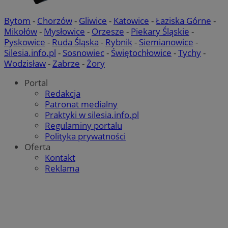
Bytom
-
Chorzów
-
Gliwice
-
Katowice
-
Łaziska Górne
-
Mikołów
-
Mysłowice
-
Orzesze
-
Piekary Śląskie
-
Pyskowice
-
Ruda Śląska
-
Rybnik
-
Siemianowice
-
Silesia.info.pl
-
Sosnowiec
-
Świętochłowice
-
Tychy
-
Wodzisław
-
Zabrze
-
Żory
Portal
Redakcja
Patronat medialny
Praktyki w silesia.info.pl
Regulaminy portalu
Polityka prywatności
Oferta
Kontakt
Reklama