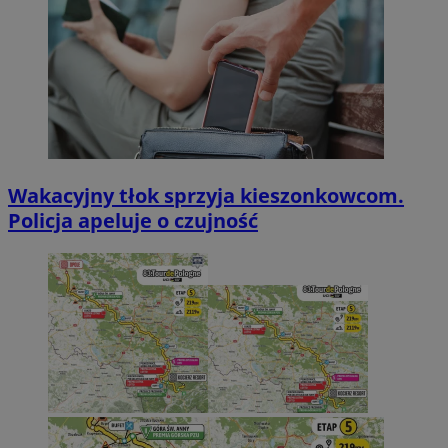
Wakacyjny tłok sprzyja kieszonkowcom.
Policja apeluje o czujność