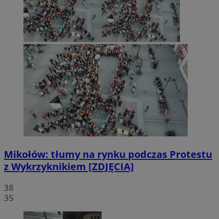
Mikołów: tłumy na rynku podczas Protestu
z Wykrzyknikiem [ZDJĘCIA]
38
35