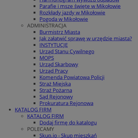
Parafie i msze święte w Mikołowie
Rozkłady jazdy w Mikołowie
Pogoda w Mikołowie
ADMINISTRACJA
Burmistrz Miasta
Jak załatwić sprawę w urzędzie miasta?
INSTYTUCJE
Urząd Stanu Cywilnego
MOPS
Urząd Skarbowy
Urząd Pracy
Komenda Powiatowa Policji
Straż Miejska
Straż Pożarna
Sąd Rejonowy
Prokuratura Rejonowa
KATALOG FIRM
KATALOG FIRM
Dodaj firmę do katalogu
POLECAMY
Skup.io - Skup mieszkań