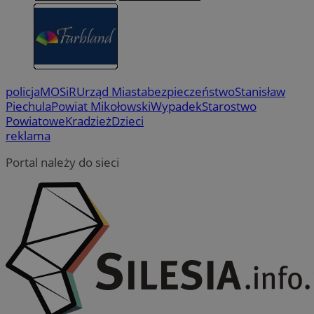
policja
MOSiR
Urząd Miasta
bezpieczeństwo
Stanisław
Piechula
Powiat Mikołowski
Wypadek
Starostwo
Powiatowe
Kradzież
Dzieci
reklama
Portal należy do sieci