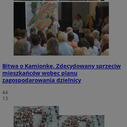
Bitwa o Kamionkę. Zdecydowany sprzeciw
mieszkańców wobec planu
zagospodarowania dzielnicy
44
13