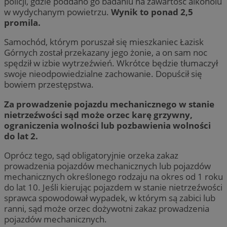
policji, gdzie poddano go badaniu na zawartość alkoholu
w wydychanym powietrzu.
Wynik to ponad 2,5
promila.
Samochód, którym poruszał się mieszkaniec Łazisk
Górnych został przekazany jego żonie, a on sam noc
spędził w izbie wytrzeźwień. Wkrótce będzie tłumaczył
swoje nieodpowiedzialne zachowanie. Dopuścił się
bowiem przestępstwa.
Za prowadzenie pojazdu mechanicznego w stanie
nietrzeźwości sąd może orzec karę grzywny,
ograniczenia wolności lub pozbawienia wolności
do lat 2.
Oprócz tego, sąd obligatoryjnie orzeka zakaz
prowadzenia pojazdów mechanicznych lub pojazdów
mechanicznych określonego rodzaju na okres od 1 roku
do lat 10. Jeśli kierując pojazdem w stanie nietrzeźwości
sprawca spowodował wypadek, w którym są zabici lub
ranni, sąd może orzec dożywotni zakaz prowadzenia
pojazdów mechanicznych.