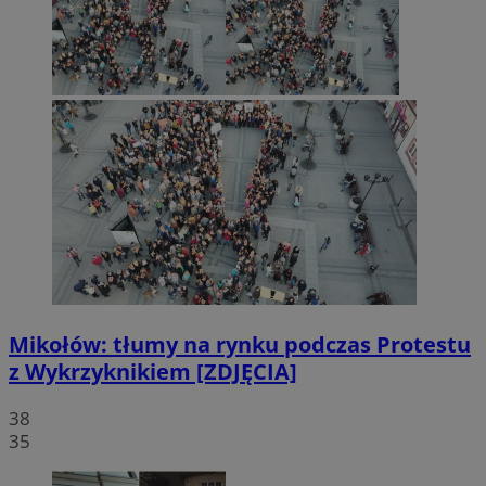
Mikołów: tłumy na rynku podczas Protestu
z Wykrzyknikiem [ZDJĘCIA]
38
35