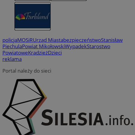
policja
MOSiR
Urząd Miasta
bezpieczeństwo
Stanisław
Piechula
Powiat Mikołowski
Wypadek
Starostwo
Powiatowe
Kradzież
Dzieci
reklama
Portal należy do sieci