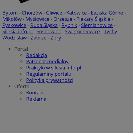
Bytom
-
Chorzów
-
Gliwice
-
Katowice
-
Łaziska Górne
-
Mikołów
-
Mysłowice
-
Orzesze
-
Piekary Śląskie
-
Pyskowice
-
Ruda Śląska
-
Rybnik
-
Siemianowice
-
Silesia.info.pl
-
Sosnowiec
-
Świętochłowice
-
Tychy
-
Wodzisław
-
Zabrze
-
Żory
Portal
Redakcja
Patronat medialny
Praktyki w silesia.info.pl
Regulaminy portalu
Polityka prywatności
Oferta
Kontakt
Reklama