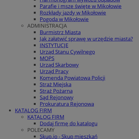
Parafie i msze święte w Mikołowie
Rozkłady jazdy w Mikołowie
Pogoda w Mikołowie
ADMINISTRACJA
Burmistrz Miasta
Jak załatwić sprawę w urzędzie miasta?
INSTYTUCJE
Urząd Stanu Cywilnego
MOPS
Urząd Skarbowy
Urząd Pracy
Komenda Powiatowa Policji
Straż Miejska
Straż Pożarna
Sąd Rejonowy
Prokuratura Rejonowa
KATALOG FIRM
KATALOG FIRM
Dodaj firmę do katalogu
POLECAMY
Skup.io - Skup mieszkań