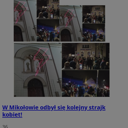
W Mikołowie odbył się kolejny strajk
kobiet!
36