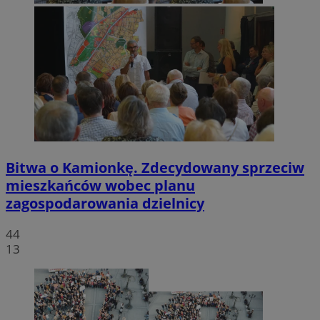
Bitwa o Kamionkę. Zdecydowany sprzeciw
mieszkańców wobec planu
zagospodarowania dzielnicy
44
13