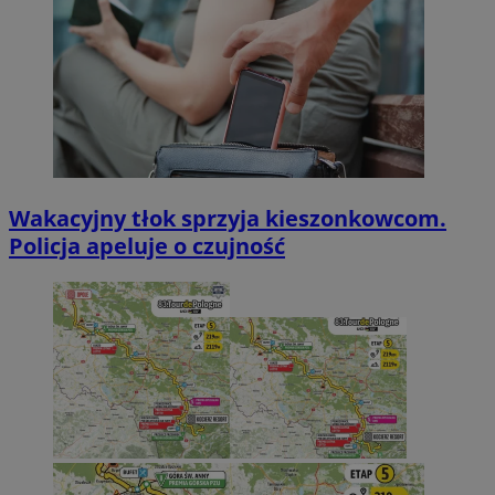
Wakacyjny tłok sprzyja kieszonkowcom.
Policja apeluje o czujność