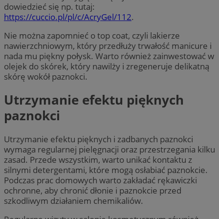
dowiedzieć się np. tutaj:
https://cuccio.pl/pl/c/AcryGel/112
.
Nie można zapomnieć o top coat, czyli lakierze
nawierzchniowym, który przedłuży trwałość manicure i
nada mu piękny połysk. Warto również zainwestować w
olejek do skórek, który nawilży i zregeneruje delikatną
skórę wokół paznokci.
Utrzymanie efektu pięknych
paznokci
Utrzymanie efektu pięknych i zadbanych paznokci
wymaga regularnej pielęgnacji oraz przestrzegania kilku
zasad. Przede wszystkim, warto unikać kontaktu z
silnymi detergentami, które mogą osłabiać paznokcie.
Podczas prac domowych warto zakładać rękawiczki
ochronne, aby chronić dłonie i paznokcie przed
szkodliwym działaniem chemikaliów.