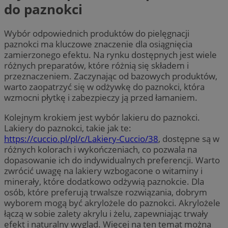
do paznokci
Wybór odpowiednich produktów do pielęgnacji
paznokci ma kluczowe znaczenie dla osiągnięcia
zamierzonego efektu. Na rynku dostępnych jest wiele
różnych preparatów, które różnią się składem i
przeznaczeniem. Zaczynając od bazowych produktów,
warto zaopatrzyć się w odżywkę do paznokci, która
wzmocni płytkę i zabezpieczy ją przed łamaniem.
Kolejnym krokiem jest wybór lakieru do paznokci.
Lakiery do paznokci, takie jak te:
https://cuccio.pl/pl/c/Lakiery-Cuccio/38
, dostępne są w
różnych kolorach i wykończeniach, co pozwala na
dopasowanie ich do indywidualnych preferencji. Warto
zwrócić uwagę na lakiery wzbogacone o witaminy i
minerały, które dodatkowo odżywią paznokcie. Dla
osób, które preferują trwalsze rozwiązania, dobrym
wyborem mogą być akrylożele do paznokci. Akrylożele
łączą w sobie zalety akrylu i żelu, zapewniając trwały
efekt i naturalny wygląd. Więcej na ten temat można