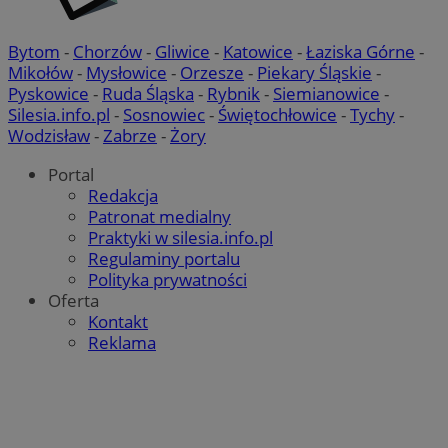
Bytom
-
Chorzów
-
Gliwice
-
Katowice
-
Łaziska Górne
-
Mikołów
-
Mysłowice
-
Orzesze
-
Piekary Śląskie
-
Pyskowice
-
Ruda Śląska
-
Rybnik
-
Siemianowice
-
Silesia.info.pl
-
Sosnowiec
-
Świętochłowice
-
Tychy
-
Wodzisław
-
Zabrze
-
Żory
Portal
Redakcja
Patronat medialny
Praktyki w silesia.info.pl
Regulaminy portalu
Polityka prywatności
Oferta
Kontakt
Reklama