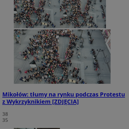
Mikołów: tłumy na rynku podczas Protestu
z Wykrzyknikiem [ZDJĘCIA]
38
35