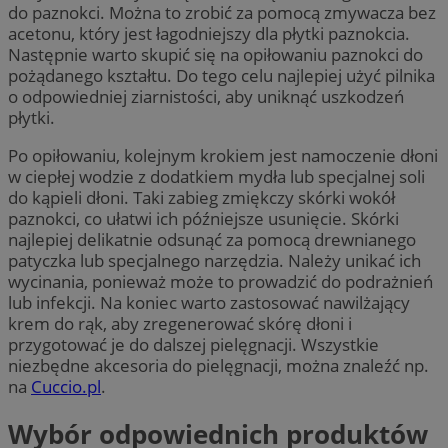
do paznokci. Można to zrobić za pomocą zmywacza bez
acetonu, który jest łagodniejszy dla płytki paznokcia.
Następnie warto skupić się na opiłowaniu paznokci do
pożądanego kształtu. Do tego celu najlepiej użyć pilnika
o odpowiedniej ziarnistości, aby uniknąć uszkodzeń
płytki.
Po opiłowaniu, kolejnym krokiem jest namoczenie dłoni
w ciepłej wodzie z dodatkiem mydła lub specjalnej soli
do kąpieli dłoni. Taki zabieg zmiękczy skórki wokół
paznokci, co ułatwi ich późniejsze usunięcie. Skórki
najlepiej delikatnie odsunąć za pomocą drewnianego
patyczka lub specjalnego narzędzia. Należy unikać ich
wycinania, ponieważ może to prowadzić do podrażnień
lub infekcji. Na koniec warto zastosować nawilżający
krem do rąk, aby zregenerować skórę dłoni i
przygotować je do dalszej pielęgnacji. Wszystkie
niezbędne akcesoria do pielęgnacji, można znaleźć np.
na
Cuccio.pl
.
Wybór odpowiednich produktów