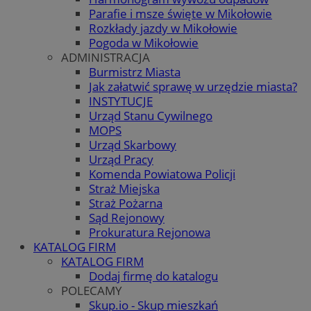
Parafie i msze święte w Mikołowie
Rozkłady jazdy w Mikołowie
Pogoda w Mikołowie
ADMINISTRACJA
Burmistrz Miasta
Jak załatwić sprawę w urzędzie miasta?
INSTYTUCJE
Urząd Stanu Cywilnego
MOPS
Urząd Skarbowy
Urząd Pracy
Komenda Powiatowa Policji
Straż Miejska
Straż Pożarna
Sąd Rejonowy
Prokuratura Rejonowa
KATALOG FIRM
KATALOG FIRM
Dodaj firmę do katalogu
POLECAMY
Skup.io - Skup mieszkań