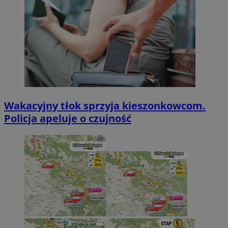
Wakacyjny tłok sprzyja kieszonkowcom.
Policja apeluje o czujność