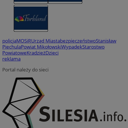
policja
MOSiR
Urząd Miasta
bezpieczeństwo
Stanisław
Piechula
Powiat Mikołowski
Wypadek
Starostwo
Powiatowe
Kradzież
Dzieci
reklama
Portal należy do sieci