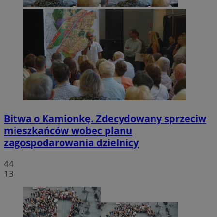
Bitwa o Kamionkę. Zdecydowany sprzeciw
mieszkańców wobec planu
zagospodarowania dzielnicy
44
13