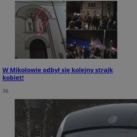
W Mikołowie odbył się kolejny strajk
kobiet!
36