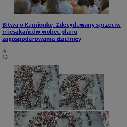
Bitwa o Kamionkę. Zdecydowany sprzeciw
mieszkańców wobec planu
zagospodarowania dzielnicy
44
13