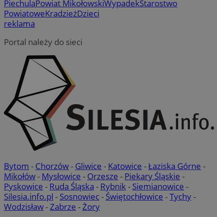
Piechula
Powiat Mikołowski
Wypadek
Starostwo
Powiatowe
Kradzież
Dzieci
reklama
Portal należy do sieci
Bytom
-
Chorzów
-
Gliwice
-
Katowice
-
Łaziska Górne
-
Mikołów
-
Mysłowice
-
Orzesze
-
Piekary Śląskie
-
Pyskowice
-
Ruda Śląska
-
Rybnik
-
Siemianowice
-
Silesia.info.pl
-
Sosnowiec
-
Świętochłowice
-
Tychy
-
Wodzisław
-
Zabrze
-
Żory