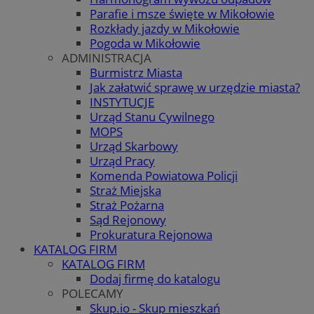
Parafie i msze święte w Mikołowie
Rozkłady jazdy w Mikołowie
Pogoda w Mikołowie
ADMINISTRACJA
Burmistrz Miasta
Jak załatwić sprawę w urzędzie miasta?
INSTYTUCJE
Urząd Stanu Cywilnego
MOPS
Urząd Skarbowy
Urząd Pracy
Komenda Powiatowa Policji
Straż Miejska
Straż Pożarna
Sąd Rejonowy
Prokuratura Rejonowa
KATALOG FIRM
KATALOG FIRM
Dodaj firmę do katalogu
POLECAMY
Skup.io - Skup mieszkań