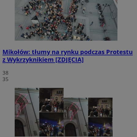
Mikołów: tłumy na rynku podczas Protestu
z Wykrzyknikiem [ZDJĘCIA]
38
35