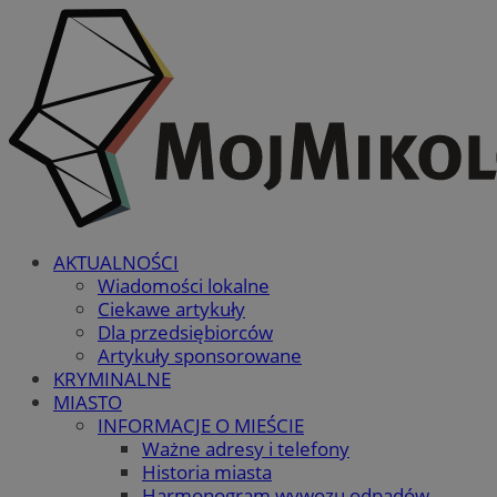
AKTUALNOŚCI
Wiadomości lokalne
Ciekawe artykuły
Dla przedsiębiorców
Artykuły sponsorowane
KRYMINALNE
MIASTO
INFORMACJE O MIEŚCIE
Ważne adresy i telefony
Historia miasta
Harmonogram wywozu odpadów