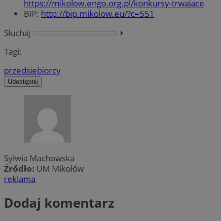
https://mikolow.engo.org.pl/konkursy-trwajace
BIP:
http://bip.mikolow.eu/?c=551
Słuchaj
⏵︎
Tagi:
przedsiębiorcy
Udostępnij
Sylwia Machowska
Źródło:
UM Mikołów
reklama
Dodaj komentarz