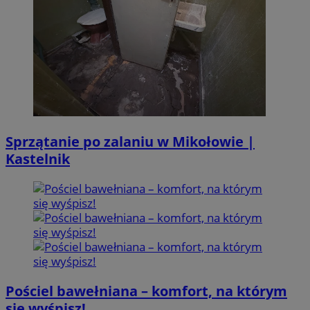
Sprzątanie po zalaniu w Mikołowie |
Kastelnik
Pościel bawełniana – komfort, na którym
się wyśpisz!