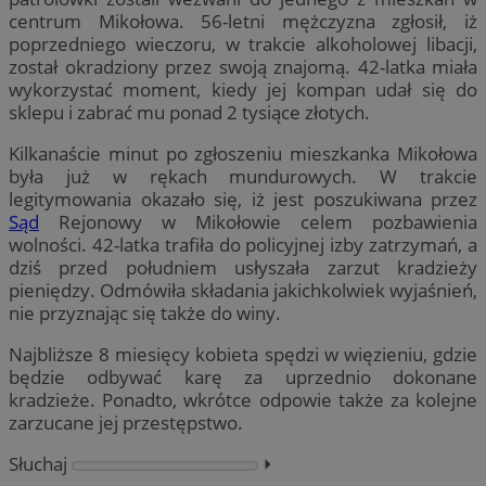
centrum Mikołowa. 56-letni mężczyzna zgłosił, iż
poprzedniego wieczoru, w trakcie alkoholowej libacji,
został okradziony przez swoją znajomą. 42-latka miała
wykorzystać moment, kiedy jej kompan udał się do
sklepu i zabrać mu ponad 2 tysiące złotych.
Kilkanaście minut po zgłoszeniu mieszkanka Mikołowa
była już w rękach mundurowych. W trakcie
legitymowania okazało się, iż jest poszukiwana przez
Sąd
Rejonowy w Mikołowie celem pozbawienia
wolności. 42-latka trafiła do policyjnej izby zatrzymań, a
dziś przed południem usłyszała zarzut kradzieży
pieniędzy. Odmówiła składania jakichkolwiek wyjaśnień,
nie przyznając się także do winy.
Najbliższe 8 miesięcy kobieta spędzi w więzieniu, gdzie
będzie odbywać karę za uprzednio dokonane
kradzieże. Ponadto, wkrótce odpowie także za kolejne
zarzucane jej przestępstwo.
Słuchaj
⏵︎