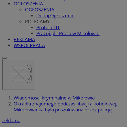
OGŁOSZENIA
OGŁOSZENIA
Dodaj Ogłoszenie
POLECAMY
Protocol IT
Pracuj.pl - Praca w Mikołowie
REKLAMA
WSPÓŁPRACA
Wiadomości kryminalne w Mikołowie
Okradła znajomego podczas libacji alkoholowej,
Mikołowianka była poszukiwana przez policję
reklama