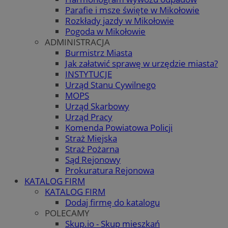
Parafie i msze święte w Mikołowie
Rozkłady jazdy w Mikołowie
Pogoda w Mikołowie
ADMINISTRACJA
Burmistrz Miasta
Jak załatwić sprawę w urzędzie miasta?
INSTYTUCJE
Urząd Stanu Cywilnego
MOPS
Urząd Skarbowy
Urząd Pracy
Komenda Powiatowa Policji
Straż Miejska
Straż Pożarna
Sąd Rejonowy
Prokuratura Rejonowa
KATALOG FIRM
KATALOG FIRM
Dodaj firmę do katalogu
POLECAMY
Skup.io - Skup mieszkań