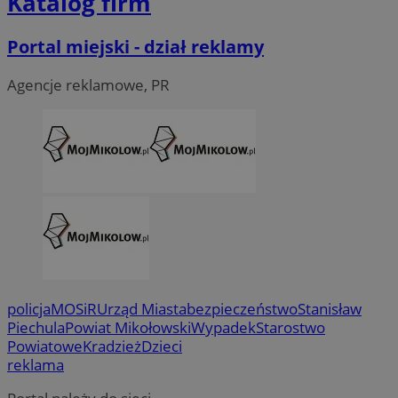
Katalog firm
Portal miejski - dział reklamy
Agencje reklamowe, PR
policja
MOSiR
Urząd Miasta
bezpieczeństwo
Stanisław
Piechula
Powiat Mikołowski
Wypadek
Starostwo
Powiatowe
Kradzież
Dzieci
reklama