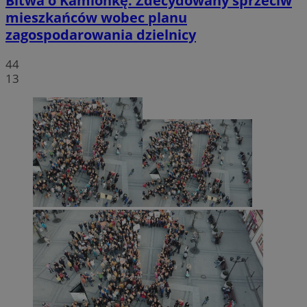
Bitwa o Kamionkę. Zdecydowany sprzeciw
mieszkańców wobec planu
zagospodarowania dzielnicy
44
13