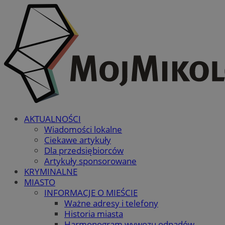
AKTUALNOŚCI
Wiadomości lokalne
Ciekawe artykuły
Dla przedsiębiorców
Artykuły sponsorowane
KRYMINALNE
MIASTO
INFORMACJE O MIEŚCIE
Ważne adresy i telefony
Historia miasta
Harmonogram wywozu odpadów