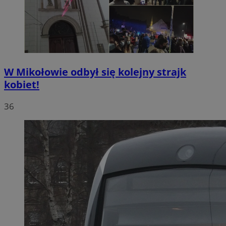
W Mikołowie odbył się kolejny strajk
kobiet!
36