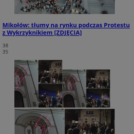
Mikołów: tłumy na rynku podczas Protestu
z Wykrzyknikiem [ZDJĘCIA]
38
35