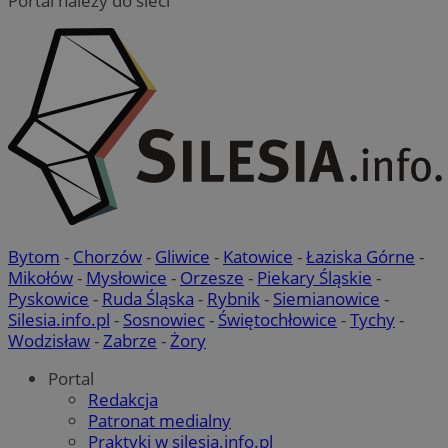
Portal należy do sieci
Bytom
-
Chorzów
-
Gliwice
-
Katowice
-
Łaziska Górne
-
Mikołów
-
Mysłowice
-
Orzesze
-
Piekary Śląskie
-
Pyskowice
-
Ruda Śląska
-
Rybnik
-
Siemianowice
-
Silesia.info.pl
-
Sosnowiec
-
Świętochłowice
-
Tychy
-
Wodzisław
-
Zabrze
-
Żory
Portal
Redakcja
Patronat medialny
Praktyki w silesia.info.pl