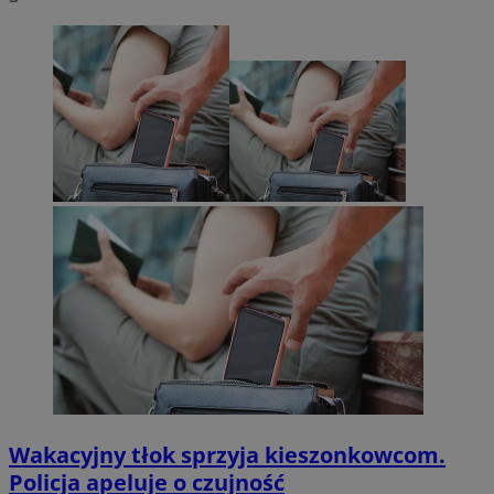
Wakacyjny tłok sprzyja kieszonkowcom.
Policja apeluje o czujność