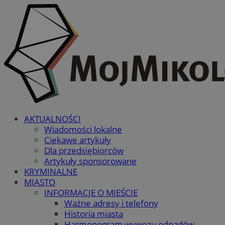
AKTUALNOŚCI
Wiadomości lokalne
Ciekawe artykuły
Dla przedsiębiorców
Artykuły sponsorowane
KRYMINALNE
MIASTO
INFORMACJE O MIEŚCIE
Ważne adresy i telefony
Historia miasta
Harmonogram wywozu odpadów