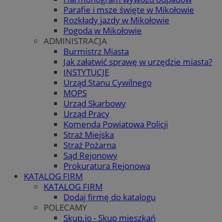
Parafie i msze święte w Mikołowie
Rozkłady jazdy w Mikołowie
Pogoda w Mikołowie
ADMINISTRACJA
Burmistrz Miasta
Jak załatwić sprawę w urzędzie miasta?
INSTYTUCJE
Urząd Stanu Cywilnego
MOPS
Urząd Skarbowy
Urząd Pracy
Komenda Powiatowa Policji
Straż Miejska
Straż Pożarna
Sąd Rejonowy
Prokuratura Rejonowa
KATALOG FIRM
KATALOG FIRM
Dodaj firmę do katalogu
POLECAMY
Skup.io - Skup mieszkań