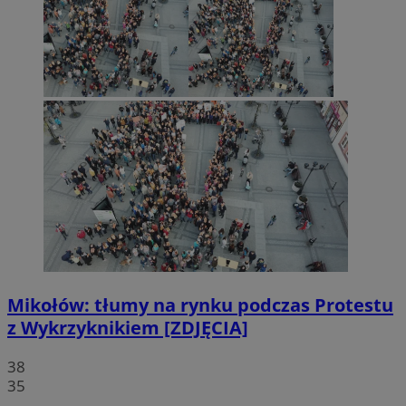
Mikołów: tłumy na rynku podczas Protestu
z Wykrzyknikiem [ZDJĘCIA]
38
35