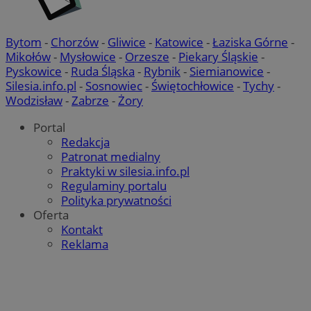
Bytom
-
Chorzów
-
Gliwice
-
Katowice
-
Łaziska Górne
-
Mikołów
-
Mysłowice
-
Orzesze
-
Piekary Śląskie
-
Pyskowice
-
Ruda Śląska
-
Rybnik
-
Siemianowice
-
Silesia.info.pl
-
Sosnowiec
-
Świętochłowice
-
Tychy
-
Wodzisław
-
Zabrze
-
Żory
Portal
Redakcja
Patronat medialny
Praktyki w silesia.info.pl
Regulaminy portalu
Polityka prywatności
Oferta
Kontakt
Reklama