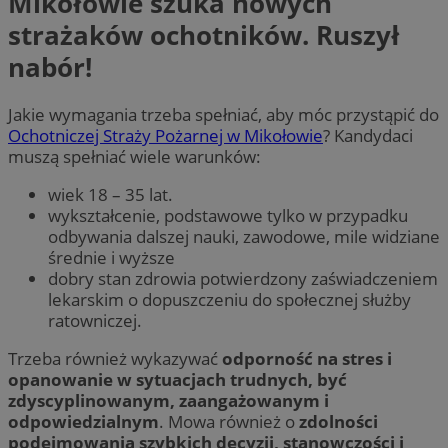
Mikołowie szuka nowych
strażaków ochotników. Ruszył
nabór!
Jakie wymagania trzeba spełniać, aby móc przystąpić do
Ochotniczej Straży Pożarnej w Mikołowie
? Kandydaci
muszą spełniać wiele warunków:
wiek 18 – 35 lat.
wykształcenie, podstawowe tylko w przypadku
odbywania dalszej nauki, zawodowe, mile widziane
średnie i wyższe
dobry stan zdrowia potwierdzony zaświadczeniem
lekarskim o dopuszczeniu do społecznej służby
ratowniczej.
Trzeba również wykazywać
odporność na stres i
opanowanie w sytuacjach trudnych, być
zdyscyplinowanym, zaangażowanym i
odpowiedzialnym
. Mowa również o
zdolności
podejmowania szybkich decyzji, stanowczości i