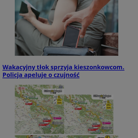
Wakacyjny tłok sprzyja kieszonkowcom.
Policja apeluje o czujność