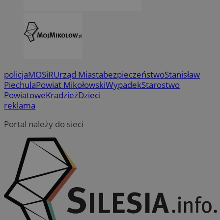
policja
MOSiR
Urząd Miasta
bezpieczeństwo
Stanisław
Piechula
Powiat Mikołowski
Wypadek
Starostwo
Powiatowe
Kradzież
Dzieci
reklama
Portal należy do sieci