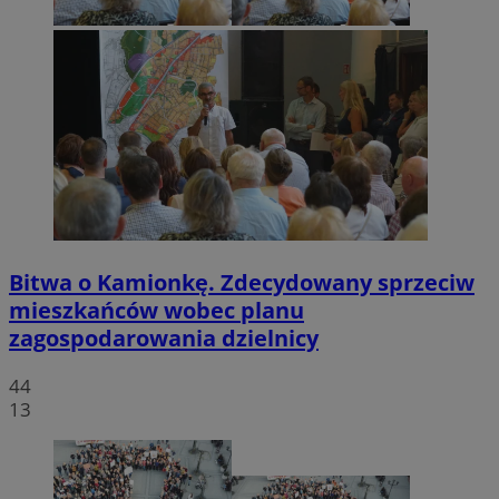
Bitwa o Kamionkę. Zdecydowany sprzeciw
mieszkańców wobec planu
zagospodarowania dzielnicy
44
13