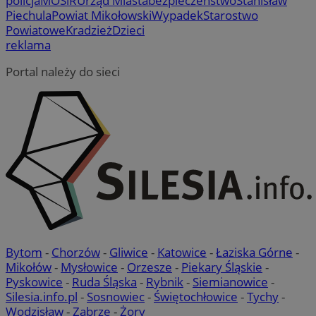
policja
MOSiR
Urząd Miasta
bezpieczeństwo
Stanisław
Piechula
Powiat Mikołowski
Wypadek
Starostwo
Powiatowe
Kradzież
Dzieci
reklama
Portal należy do sieci
Bytom
-
Chorzów
-
Gliwice
-
Katowice
-
Łaziska Górne
-
Mikołów
-
Mysłowice
-
Orzesze
-
Piekary Śląskie
-
Pyskowice
-
Ruda Śląska
-
Rybnik
-
Siemianowice
-
Silesia.info.pl
-
Sosnowiec
-
Świętochłowice
-
Tychy
-
Wodzisław
-
Zabrze
-
Żory