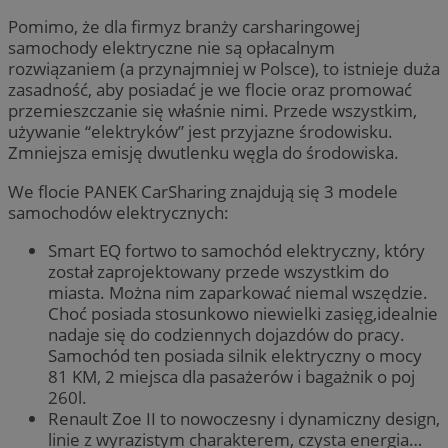
Pomimo, że dla firmyz branży carsharingowej
samochody elektryczne nie są opłacalnym
rozwiązaniem (a przynajmniej w Polsce), to istnieje duża
zasadność, aby posiadać je we flocie oraz promować
przemieszczanie się właśnie nimi. Przede wszystkim,
używanie “elektryków” jest przyjazne środowisku.
Zmniejsza emisję dwutlenku węgla do środowiska.
We flocie PANEK CarSharing znajdują się 3 modele
samochodów elektrycznych:
Smart EQ fortwo to samochód elektryczny, który
został zaprojektowany przede wszystkim do
miasta. Można nim zaparkować niemal wszędzie.
Choć posiada stosunkowo niewielki zasięg,idealnie
nadaje się do codziennych dojazdów do pracy.
Samochód ten posiada silnik elektryczny o mocy
81 KM, 2 miejsca dla pasażerów i bagażnik o poj
260l.
Renault Zoe II to nowoczesny i dynamiczny design,
linie z wyrazistym charakterem, czysta energia…