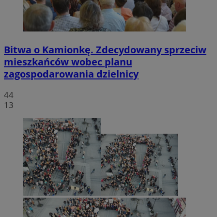
Bitwa o Kamionkę. Zdecydowany sprzeciw
mieszkańców wobec planu
zagospodarowania dzielnicy
44
13