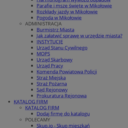
Parafie i msze święte w Mikołowie
Rozkłady jazdy w Mikołowie
Pogoda w Mikołowie
ADMINISTRACJA
Burmistrz Miasta
Jak załatwić sprawę w urzędzie miasta?
INSTYTUCJE
Urząd Stanu Cywilnego
MOPS
Urząd Skarbowy
Urząd Pracy
Komenda Powiatowa Policji
Straż Miejska
Straż Pożarna
Sąd Rejonowy
Prokuratura Rejonowa
KATALOG FIRM
KATALOG FIRM
Dodaj firmę do katalogu
POLECAMY
Skup.io - Skup mieszkań