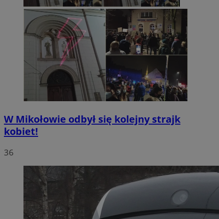
W Mikołowie odbył się kolejny strajk
kobiet!
36