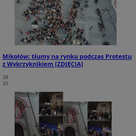
Mikołów: tłumy na rynku podczas Protestu
z Wykrzyknikiem [ZDJĘCIA]
38
35