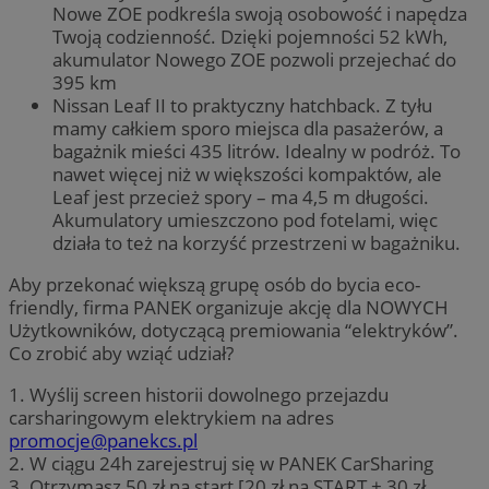
Nowe ZOE podkreśla swoją osobowość i napędza
Twoją codzienność. Dzięki pojemności 52 kWh,
akumulator Nowego ZOE pozwoli przejechać do
395 km
Nissan Leaf II to praktyczny hatchback. Z tyłu
mamy całkiem sporo miejsca dla pasażerów, a
bagażnik mieści 435 litrów. Idealny w podróż. To
nawet więcej niż w większości kompaktów, ale
Leaf jest przecież spory – ma 4,5 m długości.
Akumulatory umieszczono pod fotelami, więc
działa to też na korzyść przestrzeni w bagażniku.
Aby przekonać większą grupę osób do bycia eco-
friendly, firma PANEK organizuje akcję dla NOWYCH
Użytkowników, dotyczącą premiowania “elektryków”.
Co zrobić aby wziąć udział?
1. Wyślij screen historii dowolnego przejazdu
carsharingowym elektrykiem na adres
promocje@panekcs.pl
2. W ciągu 24h zarejestruj się w PANEK CarSharing
3. Otrzymasz 50 zł na start [20 zł na START + 30 zł