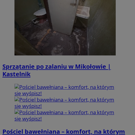
Sprzątanie po zalaniu w Mikołowie |
Kastelnik
Pościel bawełniana – komfort, na którym