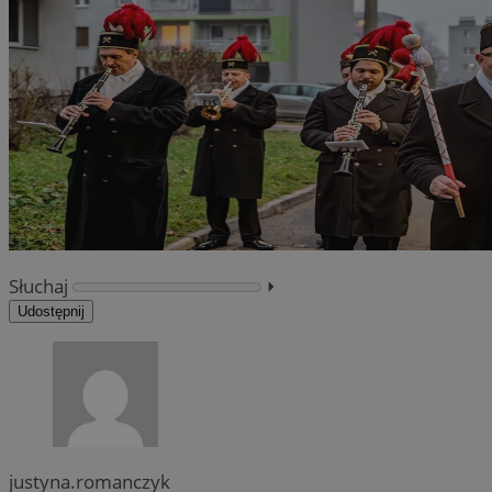
Słuchaj
⏵︎
Udostępnij
justyna.romanczyk