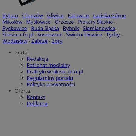
Bytom
-
Chorzów
-
Gliwice
-
Katowice
-
Łaziska Górne
-
Mikołów
-
Mysłowice
-
Orzesze
-
Piekary Śląskie
-
Pyskowice
-
Ruda Śląska
-
Rybnik
-
Siemianowice
-
Silesia.info.pl
-
Sosnowiec
-
Świętochłowice
-
Tychy
-
Wodzisław
-
Zabrze
-
Żory
Portal
Redakcja
Patronat medialny
Praktyki w silesia.info.pl
Regulaminy portalu
Polityka prywatności
Oferta
Kontakt
Reklama