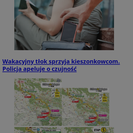
Wakacyjny tłok sprzyja kieszonkowcom.
Policja apeluje o czujność