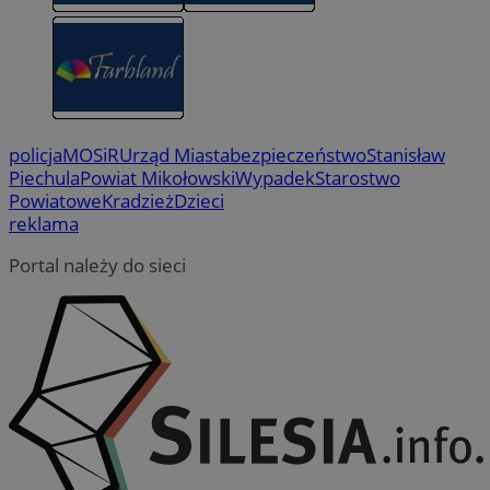
policja
MOSiR
Urząd Miasta
bezpieczeństwo
Stanisław
Piechula
Powiat Mikołowski
Wypadek
Starostwo
Powiatowe
Kradzież
Dzieci
reklama
Portal należy do sieci