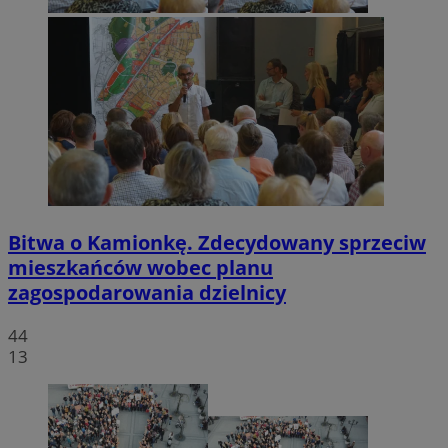
Bitwa o Kamionkę. Zdecydowany sprzeciw
mieszkańców wobec planu
zagospodarowania dzielnicy
44
13