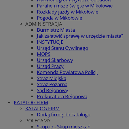
Parafie i msze święte w Mikołowie
Rozkłady jazdy w Mikołowie
Pogoda w Mikołowie
ADMINISTRACJA
Burmistrz Miasta
Jak załatwić sprawę w urzędzie miasta?
INSTYTUCJE
Urząd Stanu Cywilnego
MOPS
Urząd Skarbowy
Urząd Pracy
Komenda Powiatowa Policji
Straż Miejska
Straż Pożarna
Sąd Rejonowy
Prokuratura Rejonowa
KATALOG FIRM
KATALOG FIRM
Dodaj firmę do katalogu
POLECAMY
Skup.io - Skup mieszkań