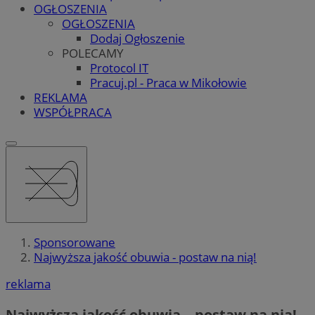
OGŁOSZENIA
OGŁOSZENIA
Dodaj Ogłoszenie
POLECAMY
Protocol IT
Pracuj.pl - Praca w Mikołowie
REKLAMA
WSPÓŁPRACA
Sponsorowane
Najwyższa jakość obuwia - postaw na nią!
reklama
Najwyższa jakość obuwia – postaw na nią!