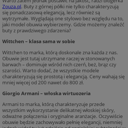
Warto zatem jednak postawić na jakość, radzi blogerka
Zouza.pl
. Buty z górnej półki nie tylko charakteryzują
się ponadczasową elegancją, lecz również są
wytrzymałe. Wyglądają one stylowo bez względu na to,
jaki model obuwia wybierzemy. Gdzie możemy znaleźć
buty z prawdziwego zdarzenia?
Wittchen – klasa sama w sobie
Wittchen to marka, którą doskonale zna każda z nas.
Obuwie jest tutaj utrzymane raczej w stonowanych
barwach – dominuje wśród nich czerń, beż, brąz czy
szarości. Warto dodać, że wszystkie modele
charakteryzują się prostotą i elegancją. Ceny wahają się
mniej więcej od 200 nawet do 800 zł.
Giorgio Armani – włoska wirtuozeria
Armani to marka, którą charakteryzuje przede
wszystkim wykorzystanie delikatnej włoskiej skóry,
odważne połączenia i oryginalne aranżacje. Oczywiście
obuwie będzie zachowywało pełnię elegancji, niemniej