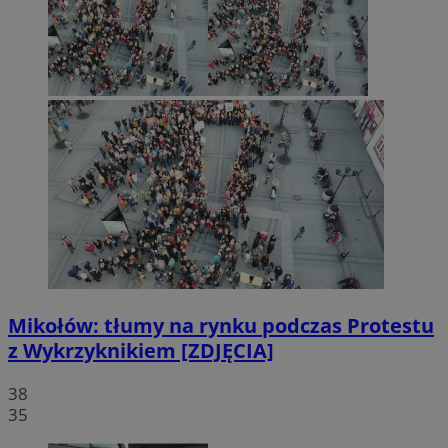
Mikołów: tłumy na rynku podczas Protestu
z Wykrzyknikiem [ZDJĘCIA]
38
35