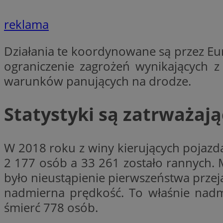
__Secure-YNID
reklama
openstat_lm6n8g2
VISITOR_INFO1_LIV
Działania te koordynowane są przez Eu
ograniczenie zagrożeń wynikających z
__gads
warunków panujących na drodze.
openstat_nuz7z3c
test_cookie
Statystyki są zatrważaj
_clsk
IDE
W 2018 roku z winy kierujących pojaz
2 177 osób a 33 261 zostało rannych.
_fbp
było nieustąpienie pierwszeństwa przej
openstat_xuklp24x
nadmierna prędkość. To właśnie na
__Secure-
śmierć 778 osób.
ROLLOUT_TOKEN