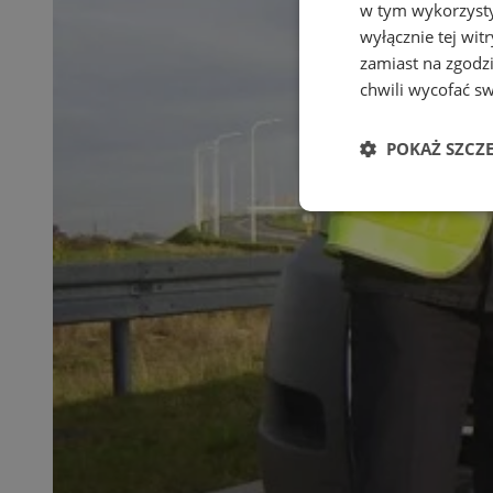
w tym wykorzysty
wyłącznie tej wi
zamiast na zgodz
chwili wycofać s
POKAŻ SZCZ
Niezbędn
Niezbędne pliki cook
zarządzanie kontem. 
Nazwa