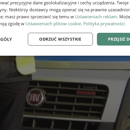
wać precyzyjne dane geolokalizacyjne i cechy urządzenia. Twoje
tryny. Niektórzy dostawcy mogą opierać się na prawnie uzasadnio
ie; masz prawo sprzeciwić się temu w
Ustawieniach reklam
. Może
woją zgodę w
Ustawieniach plików cookie
.
Polityka prywatności
EGÓŁY
ODRZUĆ WSZYSTKIE
PRZEJDŹ 
e
Wydajność
Targetowanie
Fu
Niezbędne
Wydajność
Targetowanie
Funkcjonalność
ie umożliwiają korzystanie z podstawowych funkcji strony internetowej, takich jak log
Bez niezbędnych plików cookie nie można prawidłowo korzystać ze strony internetowe
Provider
/
Okres
Opis
Domena
przechowywania