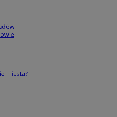
adów
łowie
ie miasta?