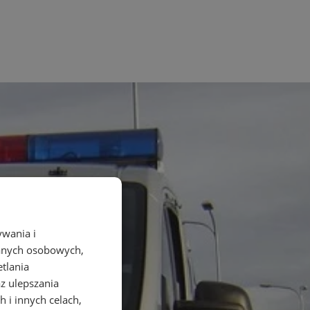
ywania i
danych osobowych,
etlania
az ulepszania
 i innych celach,