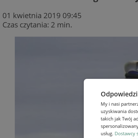
01 kwietnia 2019 09:45
Czas czytania: 2 min.
Odpowiedzia
My i nasi partne
uzyskiwania dost
takich jak Twój a
spersonalizowanyc
usług.
Dostawcy s