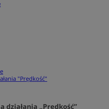
e
ie
ałania "Prędkość"
ą działania „Prędkość”