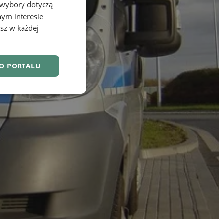
 wybory dotyczą
nym interesie
sz w każdej
DO PORTALU
nkcjonalność
owanie użytkownika i
j.