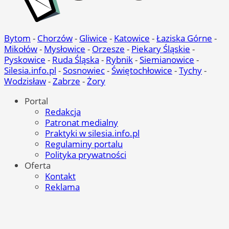
Bytom
-
Chorzów
-
Gliwice
-
Katowice
-
Łaziska Górne
-
Mikołów
-
Mysłowice
-
Orzesze
-
Piekary Śląskie
-
Pyskowice
-
Ruda Śląska
-
Rybnik
-
Siemianowice
-
Silesia.info.pl
-
Sosnowiec
-
Świętochłowice
-
Tychy
-
Wodzisław
-
Zabrze
-
Żory
Portal
Redakcja
Patronat medialny
Praktyki w silesia.info.pl
Regulaminy portalu
Polityka prywatności
Oferta
Kontakt
Reklama