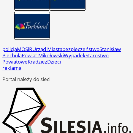
policja
MOSiR
Urząd Miasta
bezpieczeństwo
Stanisław
Piechula
Powiat Mikołowski
Wypadek
Starostwo
Powiatowe
Kradzież
Dzieci
reklama
Portal należy do sieci