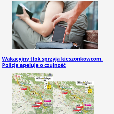
Wakacyjny tłok sprzyja kieszonkowcom.
Policja apeluje o czujność