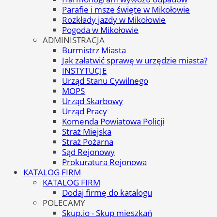
Parafie i msze święte w Mikołowie
Rozkłady jazdy w Mikołowie
Pogoda w Mikołowie
ADMINISTRACJA
Burmistrz Miasta
Jak załatwić sprawę w urzędzie miasta?
INSTYTUCJE
Urząd Stanu Cywilnego
MOPS
Urząd Skarbowy
Urząd Pracy
Komenda Powiatowa Policji
Straż Miejska
Straż Pożarna
Sąd Rejonowy
Prokuratura Rejonowa
KATALOG FIRM
KATALOG FIRM
Dodaj firmę do katalogu
POLECAMY
Skup.io - Skup mieszkań