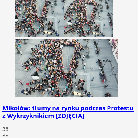
Mikołów: tłumy na rynku podczas Protestu
z Wykrzyknikiem [ZDJĘCIA]
38
35