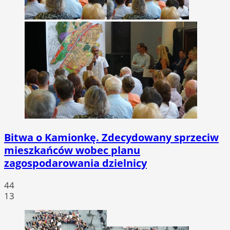
Bitwa o Kamionkę. Zdecydowany sprzeciw
mieszkańców wobec planu
zagospodarowania dzielnicy
44
13