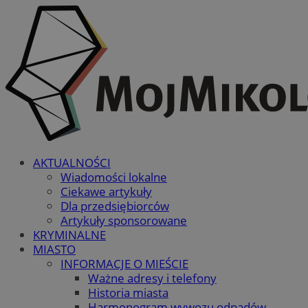
AKTUALNOŚCI
Wiadomości lokalne
Ciekawe artykuły
Dla przedsiębiorców
Artykuły sponsorowane
KRYMINALNE
MIASTO
INFORMACJE O MIEŚCIE
Ważne adresy i telefony
Historia miasta
Harmonogram wywozu odpadów