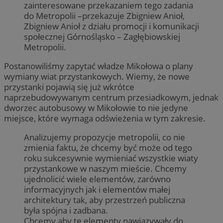
zainteresowane przekazaniem tego zadania
do Metropolii –przekazuje Zbigniew Anioł,
Zbigniew Anioł z działu promocji i komunikacji
społecznej Górnośląsko – Zagłębiowskiej
Metropolii.
Postanowiliśmy zapytać władze Mikołowa o plany
wymiany wiat przystankowych. Wiemy, że nowe
przystanki pojawią się już wkrótce
naprzebudowywanym centrum przesiadkowym, jednak
dworzec autobusowy w Mikołowie to nie jedyne
miejsce, które wymaga odświeżenia w tym zakresie.
Analizujemy propozycje metropolii, co nie
zmienia faktu, że chcemy być może od tego
roku sukcesywnie wymieniać wszystkie wiaty
przystankowe w naszym mieście. Chcemy
ujednolicić wiele elementów, zarówno
informacyjnych jak i elementów małej
architektury tak, aby przestrzeń publiczna
była spójna i zadbana.
Chcemy aby te elementy nawiązywały do