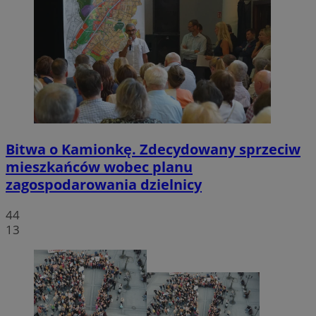
Bitwa o Kamionkę. Zdecydowany sprzeciw
mieszkańców wobec planu
zagospodarowania dzielnicy
44
13