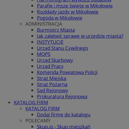
Parafie i msze święte w Mikołowie
Rozkłady jazdy w Mikołowie
Pogoda w Mikołowie
ADMINISTRACJA
Burmistrz Miasta
Jak załatwić sprawę w urzędzie miasta?
INSTYTUCJE
Urząd Stanu Cywilnego
MOPS
Urząd Skarbowy
Urząd Pracy
Komenda Powiatowa Policji
Straż Miejska
Straż Pożarna
Sąd Rejonowy
Prokuratura Rejonowa
KATALOG FIRM
KATALOG FIRM
Dodaj firmę do katalogu
POLECAMY
Skup.io - Skup mieszkań