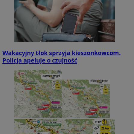
Wakacyjny tłok sprzyja kieszonkowcom.
Policja apeluje o czujność