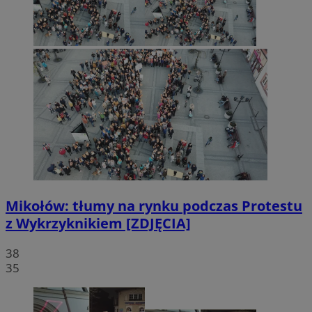
Mikołów: tłumy na rynku podczas Protestu
z Wykrzyknikiem [ZDJĘCIA]
38
35