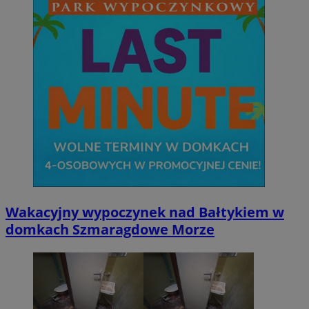
Wakacyjny wypoczynek nad Bałtykiem w
domkach Szmaragdowe Morze