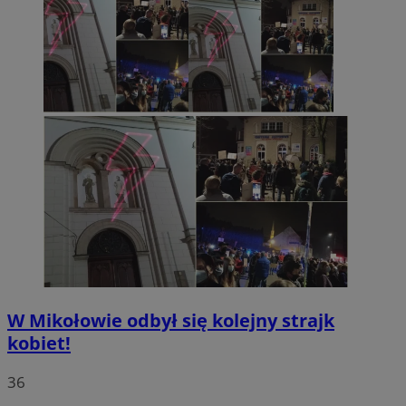
W Mikołowie odbył się kolejny strajk
kobiet!
36