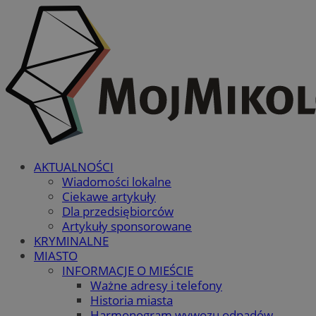
AKTUALNOŚCI
Wiadomości lokalne
Ciekawe artykuły
Dla przedsiębiorców
Artykuły sponsorowane
KRYMINALNE
MIASTO
INFORMACJE O MIEŚCIE
Ważne adresy i telefony
Historia miasta
Harmonogram wywozu odpadów