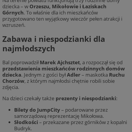
Na terenie powiatu funkcjonują trzy rodzinne domy
dziecka – w
Orzeszu, Mikołowie i Łaziskach
Górnych
. To właśnie dla ich mieszkańców
przygotowano ten wyjątkowy wieczór pełen atrakcji i
wzruszeń.
Zabawa i niespodzianki dla
najmłodszych
Bal poprowadził
Marek Ajchsztet
, a rozpoczął się od
przedstawienia mieszkańców rodzinnych domów
dziecka
. Jednym z gości był
Adler
– maskotka
Ruchu
Chorzów
, z którym najmłodsi chętnie robili sobie
zdjęcia.
Na dzieci czekały także
prezenty i niespodzianki
:
Bilety do JumpCity
– podarowane przez
samorządową reprezentację Mikołowa.
Słodkości
– przekazane przez górników z kopalni
Budryk.