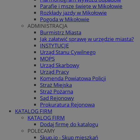
Parafie i msze święte w Mikołowie
Rozkłady jazdy w Mikołowie
Pogoda w Mikołowie
ADMINISTRACJA
Burmistrz Miasta
Jak załatwić sprawę w urzędzie miasta?
INSTYTUCJE
Urząd Stanu Cywilnego
MOPS
Urząd Skarbowy
Urząd Pracy
Komenda Powiatowa Policji
Straż Miejska
Straż Pożarna
Sąd Rejonowy
Prokuratura Rejonowa
KATALOG FIRM
KATALOG FIRM
Dodaj firmę do katalogu
POLECAMY
Skup.io - Skup mieszkań