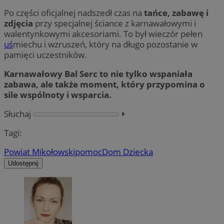
Po części oficjalnej nadszedł czas na
tańce, zabawę i
zdjęcia
przy specjalnej ściance z karnawałowymi i
walentynkowymi akcesoriami. To był wieczór pełen
uś
miechu i wzruszeń, który na długo pozostanie w
pamięci uczestników.
Karnawałowy Bal Serc to nie tylko wspaniała
zabawa, ale także moment, który przypomina o
sile wspólnoty i wsparcia.
Słuchaj
⏵︎
Tagi:
Powiat Mikołowski
pomoc
Dom Dziecka
Udostępnij