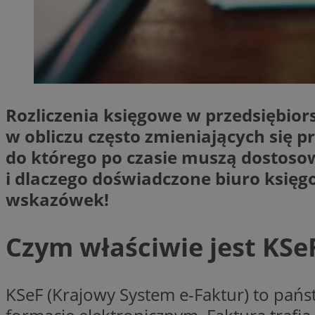
SessID
QeSessID
MvSessID
CookieScriptConse
Rozliczenia księgowe w przedsiębior
VISITOR_PRIVACY_
w obliczu często zmieniających się 
do którego po czasie muszą dostosow
i dlaczego doświadczone biuro księ
wskazówek!
Czym właściwie jest KSeF
Nazwa
Nazwa
Provider
Nazwa
_clsk
WMF-
.upload.w
Uniq
YSC
KSeF (Krajowy System e-Faktur) to pań