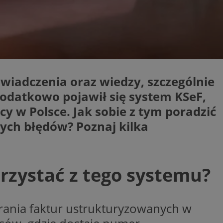
ikator sesji.
ikator sesji.
ikator sesji.
 usługę Cookie-
erencji dotyczących
Jest to konieczne,
 działał poprawnie.
wiadczenia oraz wiedzy, szczególnie
acje o zgodzie
dodatkowo pojawił się system KSeF,
ch dotyczących
itryny. Rejestruje
y w Polsce. Jak sobie z tym poradzić
ści i ustawień
nie w kolejnych
 nie musi ponownie
ych błędów? Poznaj kilka
o zwiększa wygodę i
nych.
orzystać z tego systemu?
unikalnych
est powiązany z
ści multimedialnych
Microsoft Clarity
be w celu śledzenia
rania faktur ustrukturyzowanych w
n używany do
nformacji o sesji