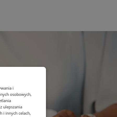
ywania i
danych osobowych,
etlania
az ulepszania
 i innych celach,