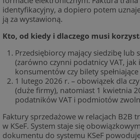
formacie elektronicznym. Faktura trafi
__Secure-YNID
identyfikacyjny, a dopiero potem uznaje
ją za wystawioną.
openstat_lm6n8g2
VISITOR_INFO1_LIV
Kto, od kiedy i dlaczego musi korzyst
__gads
openstat_nuz7z3c
Przedsiębiorcy mający siedzibę lub s
(zarówno czynni podatnicy VAT, jak 
test_cookie
konsumentów czy bilety spełniające 
1 lutego 2026 r. – obowiązek dla cz
_clsk
IDE
(duże firmy), natomiast 1 kwietnia 
podatników VAT i podmiotów zwoln
_fbp
Faktury sprzedażowe w relacjach B2B t
openstat_xuklp24x
w KSeF. System staje się obowiązkowym
__Secure-
ROLLOUT_TOKEN
dokumentu do systemu KSeF powoduje, 