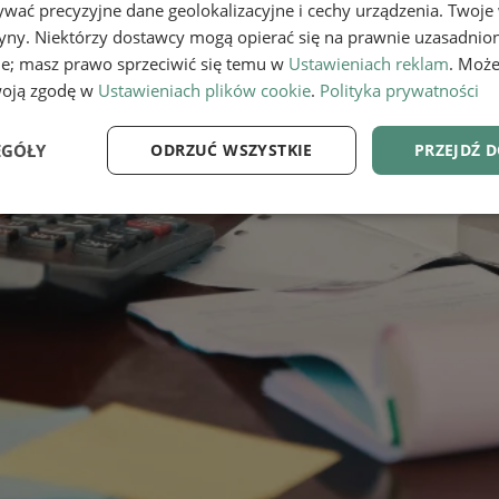
wać precyzyjne dane geolokalizacyjne i cechy urządzenia. Twoje
tryny. Niektórzy dostawcy mogą opierać się na prawnie uzasadnio
ie; masz prawo sprzeciwić się temu w
Ustawieniach reklam
. Może
woją zgodę w
Ustawieniach plików cookie
.
Polityka prywatności
EGÓŁY
ODRZUĆ WSZYSTKIE
PRZEJDŹ 
e
Wydajność
Targetowanie
Fu
Niezbędne
Wydajność
Targetowanie
Funkcjonalność
ie umożliwiają korzystanie z podstawowych funkcji strony internetowej, takich jak log
Bez niezbędnych plików cookie nie można prawidłowo korzystać ze strony internetowe
Provider
/
Okres
Opis
Domena
przechowywania