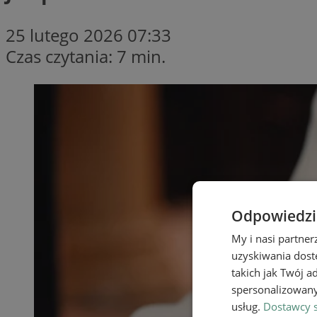
25 lutego 2026 07:33
Czas czytania: 7 min.
Odpowiedzia
My i nasi partne
uzyskiwania dost
takich jak Twój a
spersonalizowanyc
usług.
Dostawcy s