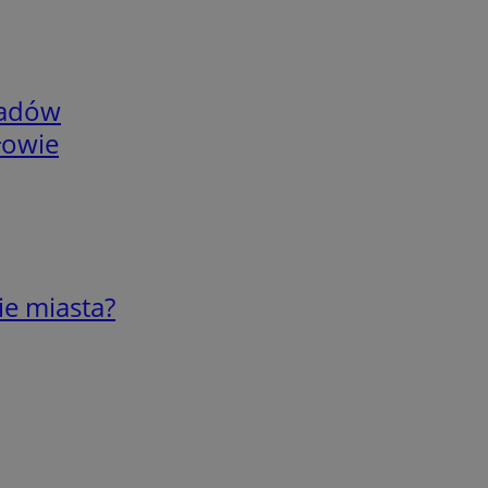
adów
łowie
ie miasta?