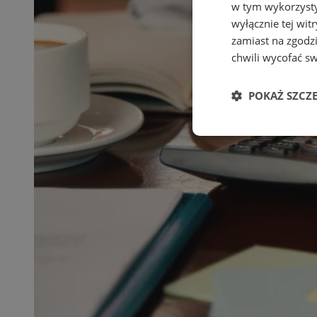
w tym wykorzysty
wyłącznie tej wi
zamiast na zgodz
chwili wycofać s
POKAŻ SZCZ
Niezbędn
Niezbędne pliki cook
zarządzanie kontem. 
Nazwa