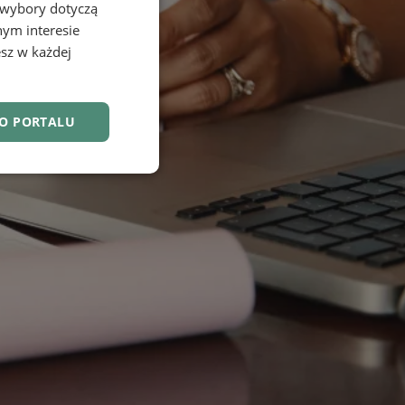
 wybory dotyczą
nym interesie
sz w każdej
DO PORTALU
nkcjonalność
owanie użytkownika i
j.