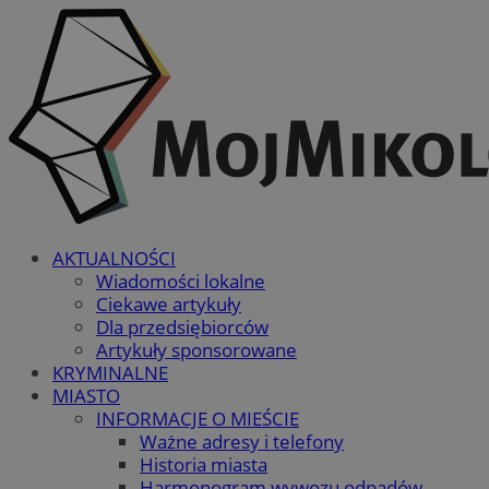
AKTUALNOŚCI
Wiadomości lokalne
Ciekawe artykuły
Dla przedsiębiorców
Artykuły sponsorowane
KRYMINALNE
MIASTO
INFORMACJE O MIEŚCIE
Ważne adresy i telefony
Historia miasta
Harmonogram wywozu odpadów