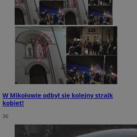
W Mikołowie odbył się kolejny strajk
kobiet!
36