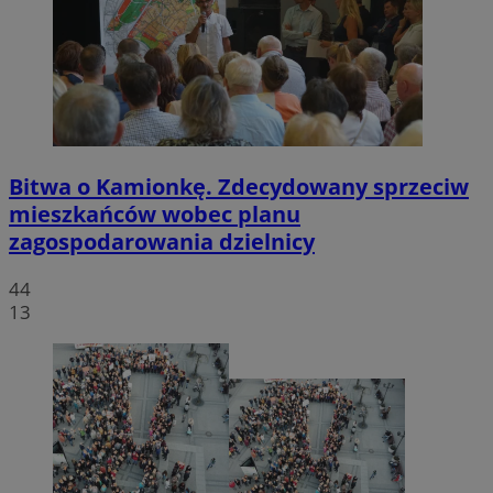
Bitwa o Kamionkę. Zdecydowany sprzeciw
mieszkańców wobec planu
zagospodarowania dzielnicy
44
13