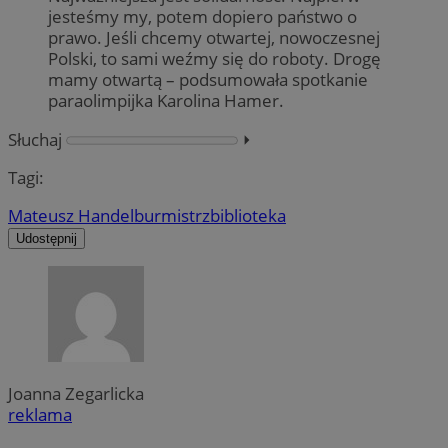
jesteśmy my, potem dopiero państwo o
prawo. Jeśli chcemy otwartej, nowoczesnej
Polski, to sami weźmy się do roboty. Drogę
mamy otwartą – podsumowała spotkanie
paraolimpijka Karolina Hamer.
Słuchaj
⏵︎
Tagi:
Mateusz Handel
burmistrz
biblioteka
Udostępnij
Joanna Zegarlicka
reklama