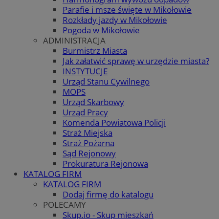
Parafie i msze święte w Mikołowie
Rozkłady jazdy w Mikołowie
Pogoda w Mikołowie
ADMINISTRACJA
Burmistrz Miasta
Jak załatwić sprawę w urzędzie miasta?
INSTYTUCJE
Urząd Stanu Cywilnego
MOPS
Urząd Skarbowy
Urząd Pracy
Komenda Powiatowa Policji
Straż Miejska
Straż Pożarna
Sąd Rejonowy
Prokuratura Rejonowa
KATALOG FIRM
KATALOG FIRM
Dodaj firmę do katalogu
POLECAMY
Skup.io - Skup mieszkań