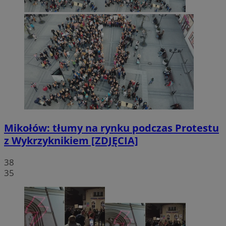
Mikołów: tłumy na rynku podczas Protestu
z Wykrzyknikiem [ZDJĘCIA]
38
35