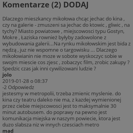
Komentarze (2)
DODAJ
Dlaczego mieszkancy mikołowa chcąc jechac do kina ,
czy na galerie - zmuszeni sa jechac do ktowic , gliwic , na
tychy? Miasto powiatowe , miejscowosci typu Gostyn,
Mokre , Łaziska rownież byłyby zadowolone z
wybudowania galerii...Na rynku mikołowskim jest bida z
nędzą , juz nie wspomne o targowisku ... Dlaczego
mikołowianin nie moze w sobote wyskoczyc sobie w
swojm miescie cos zjesc , zobaczyc film, zrobic zakupy ?
Spedzic czas jak inni cywilizowani ludzie ?
jolo
2019-01-28 o 08:37
-2
Odpowiedz
jestesmy w metropolii, trzeba zmienic myslenie. do
kina czy teatru daleko nie ma, z kazdej wymienionej
przez ciebie miejscowosci jest to maksymalnie 30
minut autobusem. do poprawy na pewno jest
komunikacja miejska w naszym powiecie, ktora jest
duzo slabsza niz w innych czesciach metro
mad