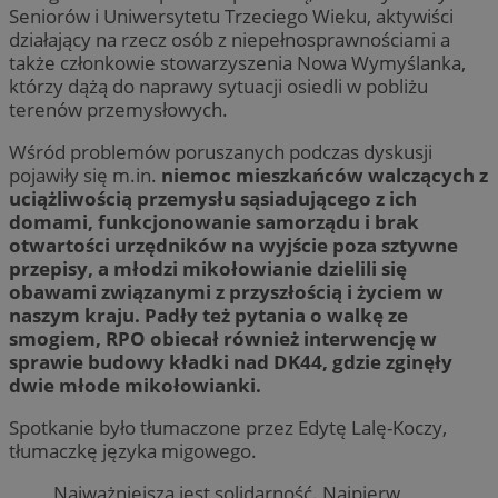
Seniorów i Uniwersytetu Trzeciego Wieku, aktywiści
działający na rzecz osób z niepełnosprawnościami a
także członkowie stowarzyszenia Nowa Wymyślanka,
którzy dążą do naprawy sytuacji osiedli w pobliżu
terenów przemysłowych.
Wśród problemów poruszanych podczas dyskusji
pojawiły się m.in.
niemoc mieszkańców walczących z
uciążliwością przemysłu sąsiadującego z ich
domami, funkcjonowanie samorządu i brak
otwartości urzędników na wyjście poza sztywne
przepisy, a młodzi mikołowianie dzielili się
obawami związanymi z przyszłością i życiem w
naszym kraju. Padły też pytania o walkę ze
smogiem, RPO obiecał również interwencję w
sprawie budowy kładki nad DK44, gdzie zginęły
dwie młode mikołowianki.
Spotkanie było tłumaczone przez Edytę Lalę-Koczy,
tłumaczkę języka migowego.
Najważniejsza jest solidarność. Najpierw