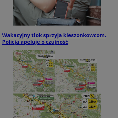
Wakacyjny tłok sprzyja kieszonkowcom.
Policja apeluje o czujność