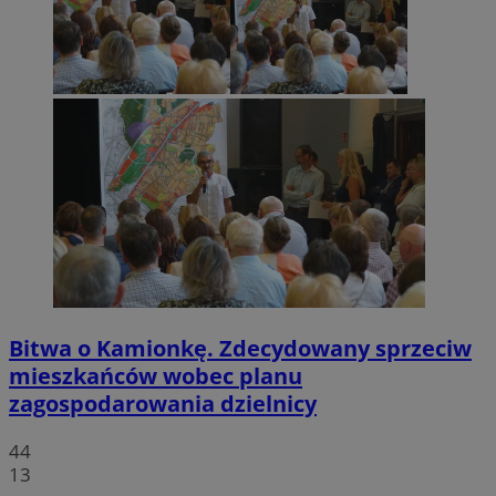
Bitwa o Kamionkę. Zdecydowany sprzeciw
mieszkańców wobec planu
zagospodarowania dzielnicy
44
13