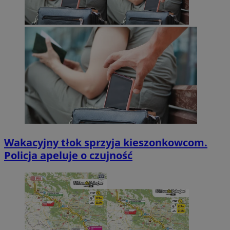
Wakacyjny tłok sprzyja kieszonkowcom.
Policja apeluje o czujność