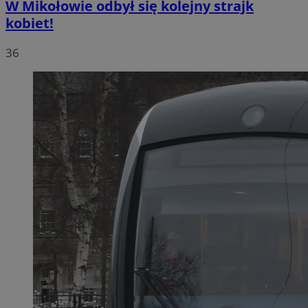
W Mikołowie odbył się kolejny strajk
kobiet!
36