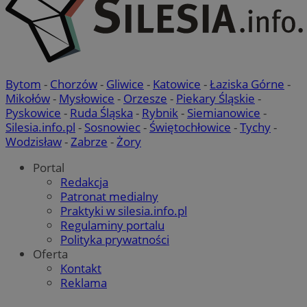
Bytom
-
Chorzów
-
Gliwice
-
Katowice
-
Łaziska Górne
-
Mikołów
-
Mysłowice
-
Orzesze
-
Piekary Śląskie
-
Pyskowice
-
Ruda Śląska
-
Rybnik
-
Siemianowice
-
Silesia.info.pl
-
Sosnowiec
-
Świętochłowice
-
Tychy
-
Wodzisław
-
Zabrze
-
Żory
Portal
Redakcja
Patronat medialny
Praktyki w silesia.info.pl
Regulaminy portalu
Polityka prywatności
Oferta
Kontakt
Reklama