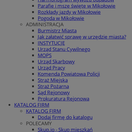
Parafie i msze święte w Mikołowie
Rozkłady jazdy w Mikołowie
Pogoda w Mikołowie
ADMINISTRACJA
Burmistrz Miasta
Jak załatwić sprawę w urzędzie miasta?
INSTYTUCJE
Urząd Stanu Cywilnego
MOPS
Urząd Skarbowy
Urząd Pracy
Komenda Powiatowa Policji
Straż Miejska
Straż Pożarna
Sąd Rejonowy
Prokuratura Rejonowa
KATALOG FIRM
KATALOG FIRM
Dodaj firmę do katalogu
POLECAMY
Skup.io - Skup mieszkań