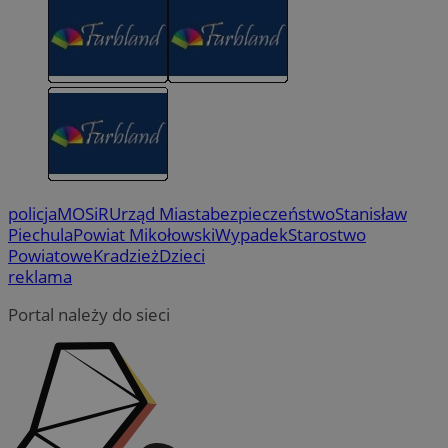
policja
MOSiR
Urząd Miasta
bezpieczeństwo
Stanisław
Piechula
Powiat Mikołowski
Wypadek
Starostwo
Powiatowe
Kradzież
Dzieci
reklama
Portal należy do sieci