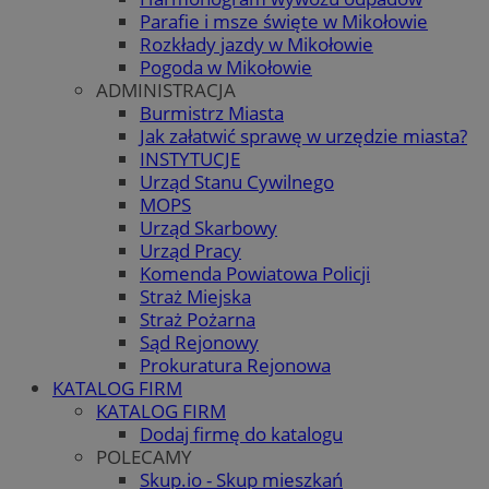
Parafie i msze święte w Mikołowie
Rozkłady jazdy w Mikołowie
Pogoda w Mikołowie
ADMINISTRACJA
Burmistrz Miasta
Jak załatwić sprawę w urzędzie miasta?
INSTYTUCJE
Urząd Stanu Cywilnego
MOPS
Urząd Skarbowy
Urząd Pracy
Komenda Powiatowa Policji
Straż Miejska
Straż Pożarna
Sąd Rejonowy
Prokuratura Rejonowa
KATALOG FIRM
KATALOG FIRM
Dodaj firmę do katalogu
POLECAMY
Skup.io - Skup mieszkań