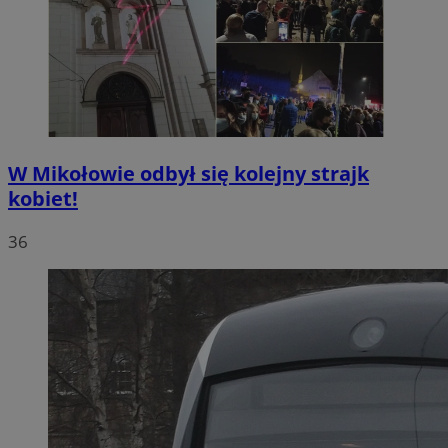
W Mikołowie odbył się kolejny strajk
kobiet!
36