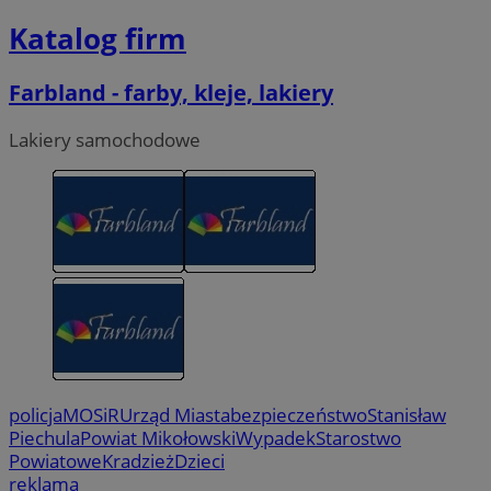
Katalog firm
Farbland - farby, kleje, lakiery
Lakiery samochodowe
policja
MOSiR
Urząd Miasta
bezpieczeństwo
Stanisław
Piechula
Powiat Mikołowski
Wypadek
Starostwo
Powiatowe
Kradzież
Dzieci
reklama