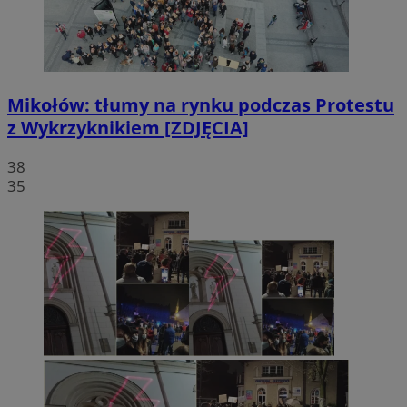
Mikołów: tłumy na rynku podczas Protestu
z Wykrzyknikiem [ZDJĘCIA]
38
35