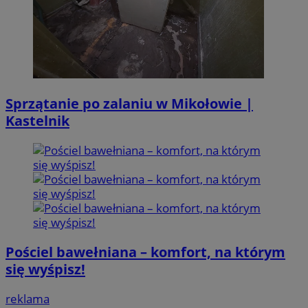
Sprzątanie po zalaniu w Mikołowie |
Kastelnik
Pościel bawełniana – komfort, na którym
się wyśpisz!
reklama