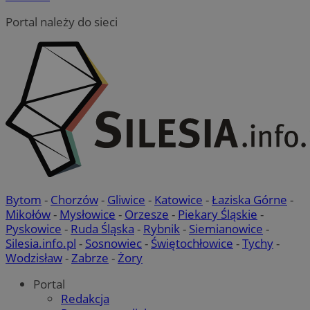
Portal należy do sieci
Bytom
-
Chorzów
-
Gliwice
-
Katowice
-
Łaziska Górne
-
Mikołów
-
Mysłowice
-
Orzesze
-
Piekary Śląskie
-
Pyskowice
-
Ruda Śląska
-
Rybnik
-
Siemianowice
-
Silesia.info.pl
-
Sosnowiec
-
Świętochłowice
-
Tychy
-
Wodzisław
-
Zabrze
-
Żory
Portal
Redakcja