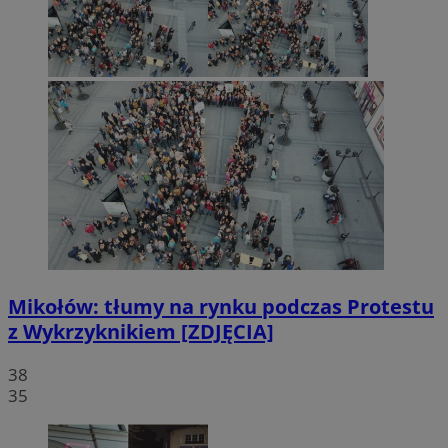
Mikołów: tłumy na rynku podczas Protestu
z Wykrzyknikiem [ZDJĘCIA]
38
35