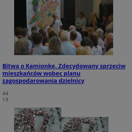
Bitwa o Kamionkę. Zdecydowany sprzeciw
mieszkańców wobec planu
zagospodarowania dzielnicy
44
13