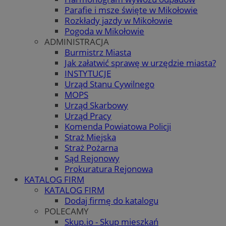
Parafie i msze święte w Mikołowie
Rozkłady jazdy w Mikołowie
Pogoda w Mikołowie
ADMINISTRACJA
Burmistrz Miasta
Jak załatwić sprawę w urzędzie miasta?
INSTYTUCJE
Urząd Stanu Cywilnego
MOPS
Urząd Skarbowy
Urząd Pracy
Komenda Powiatowa Policji
Straż Miejska
Straż Pożarna
Sąd Rejonowy
Prokuratura Rejonowa
KATALOG FIRM
KATALOG FIRM
Dodaj firmę do katalogu
POLECAMY
Skup.io - Skup mieszkań