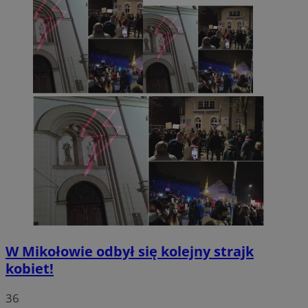
W Mikołowie odbył się kolejny strajk
kobiet!
36