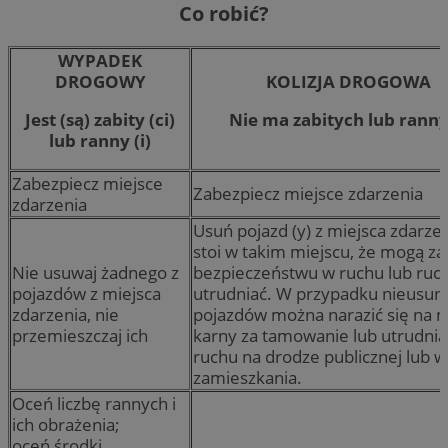
Co robić?
WYPADEK
DROGOWY
KOLIZJA DROGOWA
Jest (są) zabity (ci)
Nie ma zabitych lub rann
lub ranny (i)
Zabezpiecz miejsce
Zabezpiecz miejsce zdarzenia
zdarzenia
Usuń pojazd (y) z miejsca zdarzeni
stoi w takim miejscu, że mogą za
Nie usuwaj żadnego z
bezpieczeństwu w ruchu lub ruc
pojazdów z miejsca
utrudniać. W przypadku nieusuni
zdarzenia, nie
pojazdów można narazić się na 
przemieszczaj ich
karny za tamowanie lub utrudnia
ruchu na drodze publicznej lub w 
zamieszkania.
Oceń liczbę rannych i
ich obrażenia;
oceń środki