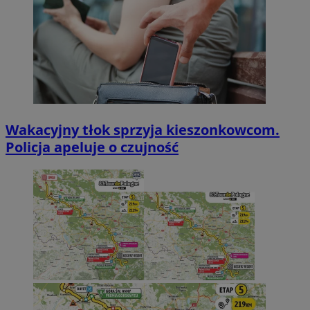
Wakacyjny tłok sprzyja kieszonkowcom.
Policja apeluje o czujność