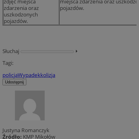
zdjęć miejsca
miejsca zdarzenia oraz uszkodz
zdarzenia oraz
pojazdów.
uszkodzonych
pojazdów.
Słuchaj
⏵︎
Tagi:
policja
Wypadek
kolizja
Udostępnij
Justyna Romanczyk
Źródło:
KMP Mikołów