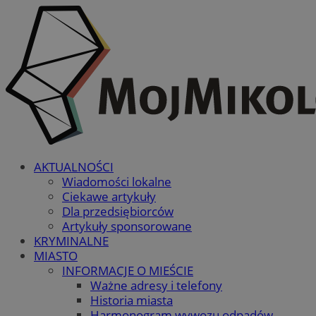
AKTUALNOŚCI
Wiadomości lokalne
Ciekawe artykuły
Dla przedsiębiorców
Artykuły sponsorowane
KRYMINALNE
MIASTO
INFORMACJE O MIEŚCIE
Ważne adresy i telefony
Historia miasta
Harmonogram wywozu odpadów