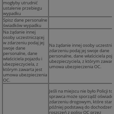
mogłyby utrudnić
ustalenie przebiegu
wypadku
Spisz dane personalne
świadków wypadku
Na żądanie innej
osoby uczestniczącej
w zdarzeniu podaj jej
Na żądanie innej osoby uczestni
swoje dane
zdarzeniu podaj jej swoje dane
personalne, dane
personalne, dane właściciela poja
właściciela pojazdu i
ubezpieczyciela, z którym zawart
ubezpieczyciela, z
umowa ubezpieczenia OC.
którym zawarta jest
umowa ubezpieczenia
OC.
Jeśli na miejscu nie było Policji to
sprawca może sporządź oświadc
zdarzeniu drogowym, które stani
później podstawą do dochodzeni
roszczeń z polisy OC przez