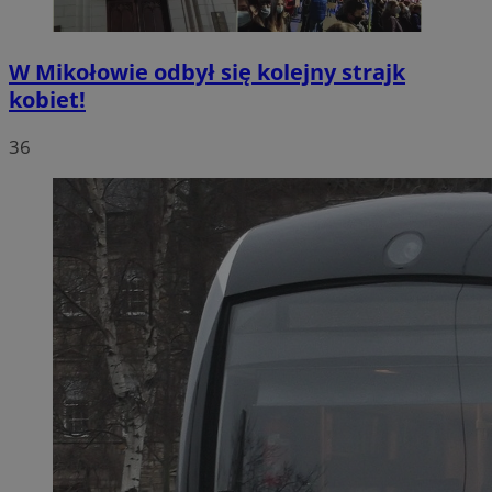
W Mikołowie odbył się kolejny strajk
kobiet!
36