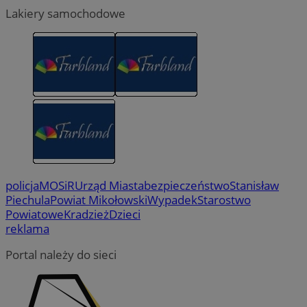
Lakiery samochodowe
policja
MOSiR
Urząd Miasta
bezpieczeństwo
Stanisław
Piechula
Powiat Mikołowski
Wypadek
Starostwo
Powiatowe
Kradzież
Dzieci
reklama
Portal należy do sieci