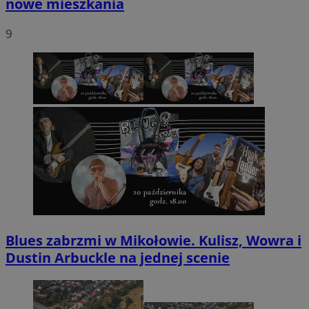
nowe mieszkania
9
Blues zabrzmi w Mikołowie. Kulisz, Wowra i
Dustin Arbuckle na jednej scenie