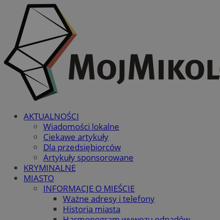
AKTUALNOŚCI
Wiadomości lokalne
Ciekawe artykuły
Dla przedsiębiorców
Artykuły sponsorowane
KRYMINALNE
MIASTO
INFORMACJE O MIEŚCIE
Ważne adresy i telefony
Historia miasta
Harmonogram wywozu odpadów