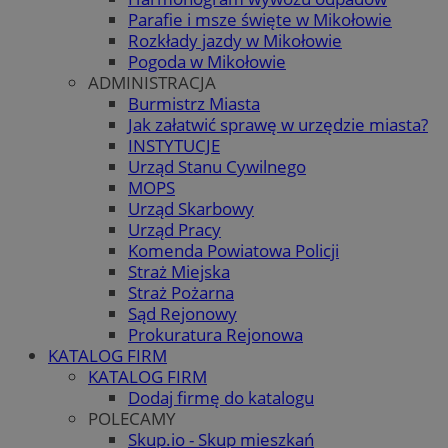
Parafie i msze święte w Mikołowie
Rozkłady jazdy w Mikołowie
Pogoda w Mikołowie
ADMINISTRACJA
Burmistrz Miasta
Jak załatwić sprawę w urzędzie miasta?
INSTYTUCJE
Urząd Stanu Cywilnego
MOPS
Urząd Skarbowy
Urząd Pracy
Komenda Powiatowa Policji
Straż Miejska
Straż Pożarna
Sąd Rejonowy
Prokuratura Rejonowa
KATALOG FIRM
KATALOG FIRM
Dodaj firmę do katalogu
POLECAMY
Skup.io - Skup mieszkań