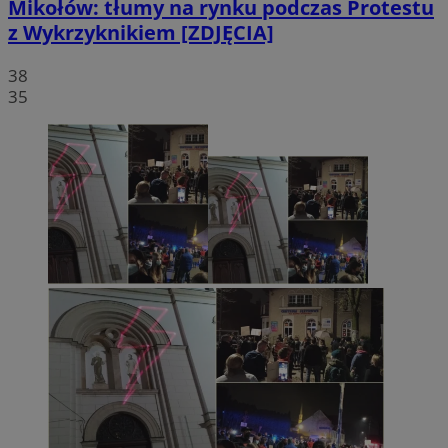
Mikołów: tłumy na rynku podczas Protestu
z Wykrzyknikiem [ZDJĘCIA]
38
35