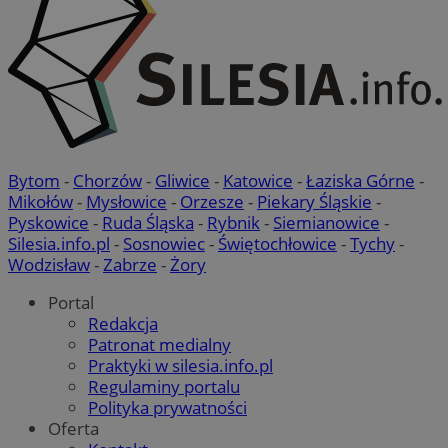
Bytom
-
Chorzów
-
Gliwice
-
Katowice
-
Łaziska Górne
-
Mikołów
-
Mysłowice
-
Orzesze
-
Piekary Śląskie
-
Pyskowice
-
Ruda Śląska
-
Rybnik
-
Siemianowice
-
Silesia.info.pl
-
Sosnowiec
-
Świętochłowice
-
Tychy
-
Wodzisław
-
Zabrze
-
Żory
Portal
Redakcja
Patronat medialny
Praktyki w silesia.info.pl
Regulaminy portalu
Polityka prywatności
Oferta