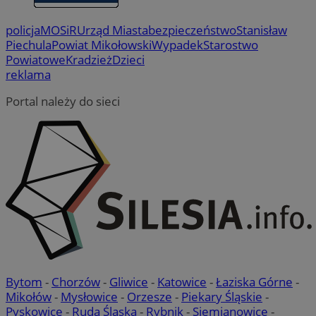
policja
MOSiR
Urząd Miasta
bezpieczeństwo
Stanisław
Piechula
Powiat Mikołowski
Wypadek
Starostwo
Powiatowe
Kradzież
Dzieci
reklama
Portal należy do sieci
Bytom
-
Chorzów
-
Gliwice
-
Katowice
-
Łaziska Górne
-
Mikołów
-
Mysłowice
-
Orzesze
-
Piekary Śląskie
-
Pyskowice
-
Ruda Śląska
-
Rybnik
-
Siemianowice
-