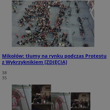
Mikołów: tłumy na rynku podczas Protestu
z Wykrzyknikiem [ZDJĘCIA]
38
35