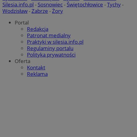
Silesia.info.pl
-
Sosnowiec
-
Świętochłowice
-
Tychy
-
Wodzisław
-
Zabrze
-
Żory
Portal
Redakcja
Patronat medialny
Praktyki w silesia.info.pl
Regulaminy portalu
Polityka prywatności
Oferta
Kontakt
Reklama