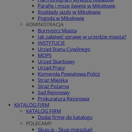
Parafie i msze święte w Mikołowie
Rozkłady jazdy w Mikołowie
Pogoda w Mikołowie
ADMINISTRACJA
Burmistrz Miasta
Jak załatwić sprawę w urzędzie miasta?
INSTYTUCJE
Urząd Stanu Cywilnego
MOPS
Urząd Skarbowy
Urząd Pracy
Komenda Powiatowa Policji
Straż Miejska
Straż Pożarna
Sąd Rejonowy
Prokuratura Rejonowa
KATALOG FIRM
KATALOG FIRM
Dodaj firmę do katalogu
POLECAMY
Skup.io - Skup mieszkań