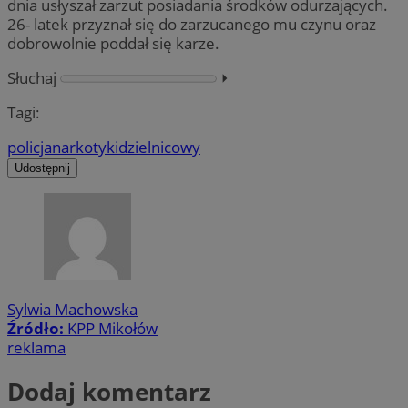
dnia usłyszał zarzut posiadania środków odurzających.
26- latek przyznał się do zarzucanego mu czynu oraz
dobrowolnie poddał się karze.
Słuchaj
⏵︎
Tagi:
policja
narkotyki
dzielnicowy
Udostępnij
Sylwia Machowska
Źródło:
KPP Mikołów
reklama
Dodaj komentarz