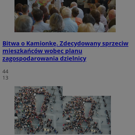
Bitwa o Kamionkę. Zdecydowany sprzeciw
mieszkańców wobec planu
zagospodarowania dzielnicy
44
13