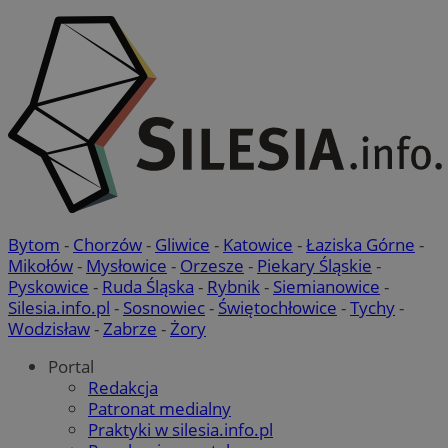
Bytom
-
Chorzów
-
Gliwice
-
Katowice
-
Łaziska Górne
-
Mikołów
-
Mysłowice
-
Orzesze
-
Piekary Śląskie
-
Pyskowice
-
Ruda Śląska
-
Rybnik
-
Siemianowice
-
Silesia.info.pl
-
Sosnowiec
-
Świętochłowice
-
Tychy
-
Wodzisław
-
Zabrze
-
Żory
Portal
Redakcja
Patronat medialny
Praktyki w silesia.info.pl