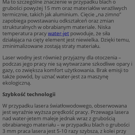
Ma to szczególne znaczenie w przypadku blach o
grubości powyżej 15 mm oraz materiałów wrażliwych
termicznie, takich jak aluminium. Cięcie „na zimno”
zapobiega powstawaniu odkształceń oraz zmian
strukturalnych w obrabianym materiale. Niska
temperatura pracy
water-jet
powoduje, że siła
działająca na cięty element jest niewielka. Dzięki temu,
zminimalizowane zostają straty materiału.
Laser wodny jest również przyjazny dla otoczenia –
podczas jego pracy nie są wytwarzane szkodliwe opary i
gazy, co zwiększa komfort użytkowania. Brak emisji to
także powód, by uznać water-jest za maszynę
ekologiczną.
Szybkość technologii
W przypadku lasera światłowodowego, obserwowana
jest wyraźnie wyższa prędkość pracy. Przewaga lasera
nad water-jetem maleje jednak wraz z grubością
obrabianego materiału – w przypadku blach o grubości
3 mm praca lasera jest 5-10 razy szybsza, z kolei przy