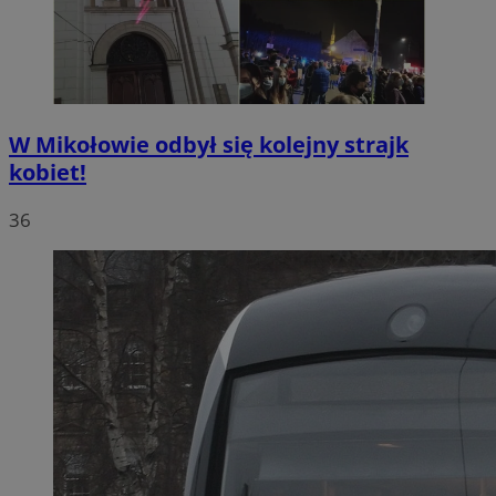
W Mikołowie odbył się kolejny strajk
kobiet!
36