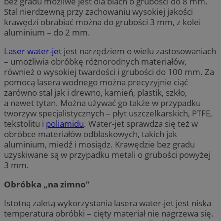
bez gradu możliwe jest dla blach o grubości do 8 mm.
Stal nierdzewną przy zachowaniu wysokiej jakości
krawędzi obrabiać można do grubości 3 mm, z kolei
aluminium – do 2 mm.
Laser water-jet
jest narzędziem o wielu zastosowaniach
– umożliwia obróbkę różnorodnych materiałów,
również o wysokiej twardości i grubości do 100 mm. Za
pomocą lasera wodnego można precyzyjnie ciąć
zarówno stal jak i drewno, kamień, plastik, szkło,
a nawet tytan. Można używać go także w przypadku
tworzyw specjalistycznych – płyt uszczelkarskich, PTFE,
tekstolitu i
poliamidu
. Water-jet sprawdza się też w
obróbce materiałów odblaskowych, takich jak
aluminium, miedź i mosiądz. Krawędzie bez gradu
uzyskiwane są w przypadku metali o grubości powyżej
3 mm.
Obr
ó
bka „na zimno”
Istotną zaletą wykorzystania lasera water-jet jest niska
temperatura obróbki – cięty materiał nie nagrzewa się.