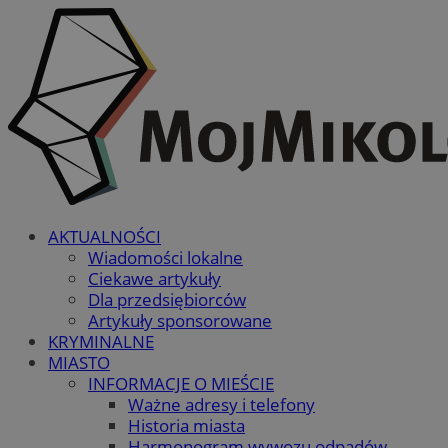
AKTUALNOŚCI
Wiadomości lokalne
Ciekawe artykuły
Dla przedsiębiorców
Artykuły sponsorowane
KRYMINALNE
MIASTO
INFORMACJE O MIEŚCIE
Ważne adresy i telefony
Historia miasta
Harmonogram wywozu odpadów