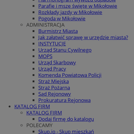
Parafie i msze święte w Mikołowie
Rozkłady jazdy w Mikołowie
Pogoda w Mikołowie
ADMINISTRACJA
Burmistrz Miasta
Jak załatwić sprawę w urzędzie miasta?
INSTYTUCJE
Urząd Stanu Cywilnego
MOPS
Urząd Skarbowy
Urząd Pracy
Komenda Powiatowa Policji
Straż Miejska
Straż Pożarna
Sąd Rejonowy
Prokuratura Rejonowa
KATALOG FIRM
KATALOG FIRM
Dodaj firmę do katalogu
POLECAMY
Skup.io - Skup mieszkań