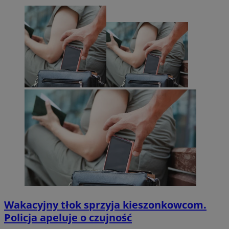
Wakacyjny tłok sprzyja kieszonkowcom.
Policja apeluje o czujność