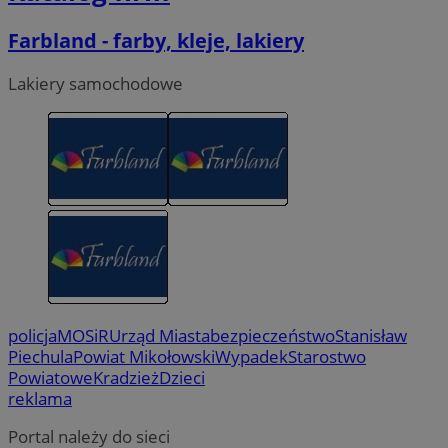
Farbland - farby, kleje, lakiery
Lakiery samochodowe
policja
MOSiR
Urząd Miasta
bezpieczeństwo
Stanisław
Piechula
Powiat Mikołowski
Wypadek
Starostwo
Powiatowe
Kradzież
Dzieci
reklama
Portal należy do sieci