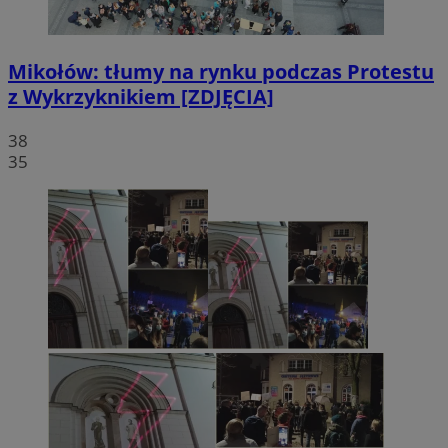
Mikołów: tłumy na rynku podczas Protestu
z Wykrzyknikiem [ZDJĘCIA]
38
35