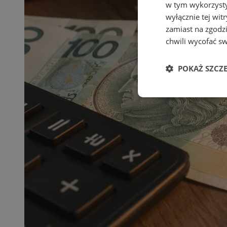
w tym wykorzysty
wyłącznie tej wi
zamiast na zgodz
chwili wycofać s
POKAŻ SZCZ
Niezbędn
Niezbędne pliki cook
zarządzanie kontem. 
Nazwa