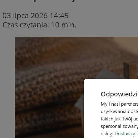
03 lipca 2026 14:45
Czas czytania: 10 min.
Odpowiedzia
My i nasi partne
uzyskiwania dost
takich jak Twój a
spersonalizowanyc
usług.
Dostawcy s