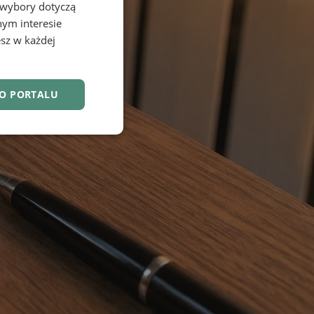
 wybory dotyczą
nym interesie
sz w każdej
DO PORTALU
nkcjonalność
owanie użytkownika i
j.