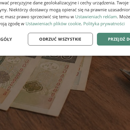
wać precyzyjne dane geolokalizacyjne i cechy urządzenia. Twoje
tryny. Niektórzy dostawcy mogą opierać się na prawnie uzasadnio
ie; masz prawo sprzeciwić się temu w
Ustawieniach reklam
. Może
woją zgodę w
Ustawieniach plików cookie
.
Polityka prywatności
EGÓŁY
ODRZUĆ WSZYSTKIE
PRZEJDŹ 
e
Wydajność
Targetowanie
Fu
Niezbędne
Wydajność
Targetowanie
Funkcjonalność
ie umożliwiają korzystanie z podstawowych funkcji strony internetowej, takich jak log
Bez niezbędnych plików cookie nie można prawidłowo korzystać ze strony internetowe
Provider
/
Okres
Opis
Domena
przechowywania