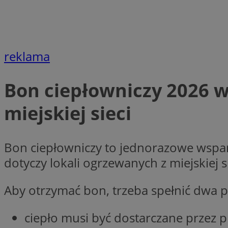
__Secure-YNID
openstat_lm6n8g2
VISITOR_INFO1_LIV
reklama
__gads
openstat_nuz7z3c
Bon ciepłowniczy 2026 w
test_cookie
miejskiej sieci
_clsk
IDE
Bon ciepłowniczy to jednorazowe wspa
dotyczy lokali ogrzewanych z miejskiej si
_fbp
Aby otrzymać bon, trzeba spełnić dwa
openstat_xuklp24x
__Secure-
ciepło musi być dostarczane przez 
ROLLOUT_TOKEN