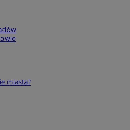
adów
łowie
ie miasta?