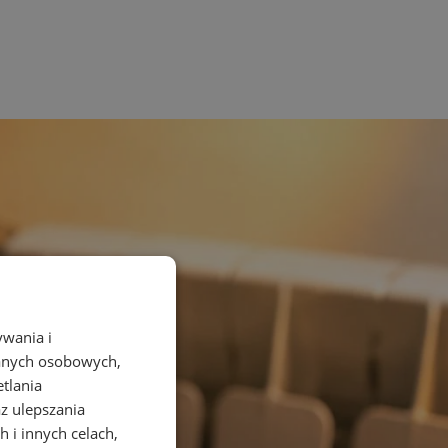
ywania i
danych osobowych,
etlania
az ulepszania
 i innych celach,