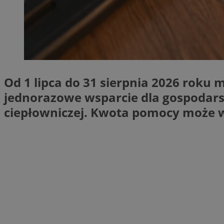
SessID
QeSessID
MvSessID
CookieScriptConse
Od 1 lipca do 31 sierpnia 2026 roku
VISITOR_PRIVACY_
jednorazowe wsparcie dla gospodars
ciepłowniczej. Kwota pomocy może wy
Nazwa
Nazwa
Provider
Nazwa
_clsk
WMF-
.upload.w
Uniq
YSC