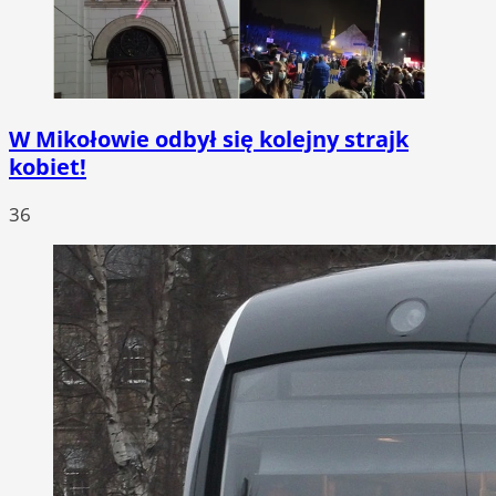
W Mikołowie odbył się kolejny strajk
kobiet!
36