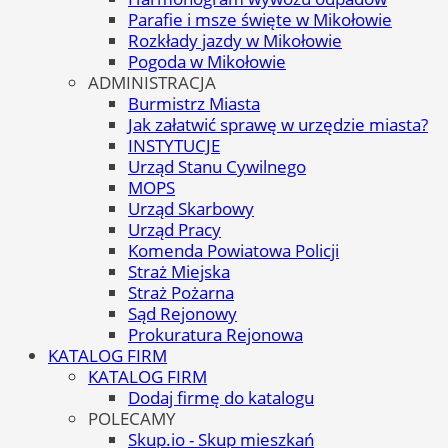
Parafie i msze święte w Mikołowie
Rozkłady jazdy w Mikołowie
Pogoda w Mikołowie
ADMINISTRACJA
Burmistrz Miasta
Jak załatwić sprawę w urzędzie miasta?
INSTYTUCJE
Urząd Stanu Cywilnego
MOPS
Urząd Skarbowy
Urząd Pracy
Komenda Powiatowa Policji
Straż Miejska
Straż Pożarna
Sąd Rejonowy
Prokuratura Rejonowa
KATALOG FIRM
KATALOG FIRM
Dodaj firmę do katalogu
POLECAMY
Skup.io - Skup mieszkań