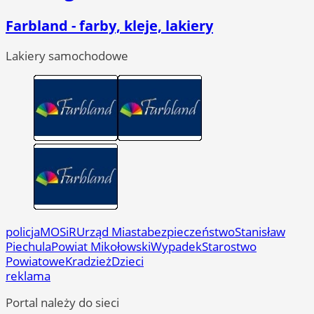
Farbland - farby, kleje, lakiery
Lakiery samochodowe
policja
MOSiR
Urząd Miasta
bezpieczeństwo
Stanisław
Piechula
Powiat Mikołowski
Wypadek
Starostwo
Powiatowe
Kradzież
Dzieci
reklama
Portal należy do sieci