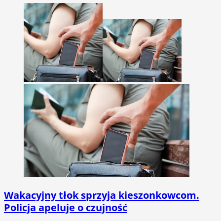
Wakacyjny tłok sprzyja kieszonkowcom.
Policja apeluje o czujność