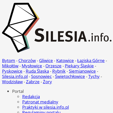
Bytom
-
Chorzów
-
Gliwice
-
Katowice
-
Łaziska Górne
-
Mikołów
-
Mysłowice
-
Orzesze
-
Piekary Śląskie
-
Pyskowice
-
Ruda Śląska
-
Rybnik
-
Siemianowice
-
Silesia.info.pl
-
Sosnowiec
-
Świętochłowice
-
Tychy
-
Wodzisław
-
Zabrze
-
Żory
Portal
Redakcja
Patronat medialny
Praktyki w silesia.info.pl
Regulaminy portalu