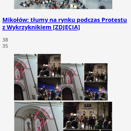
Mikołów: tłumy na rynku podczas Protestu
z Wykrzyknikiem [ZDJĘCIA]
38
35