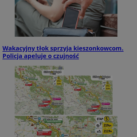
Wakacyjny tłok sprzyja kieszonkowcom.
Policja apeluje o czujność