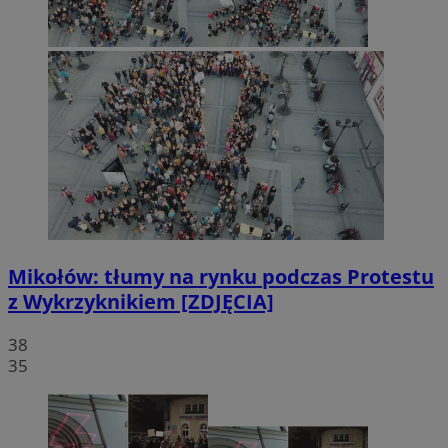
Mikołów: tłumy na rynku podczas Protestu
z Wykrzyknikiem [ZDJĘCIA]
38
35