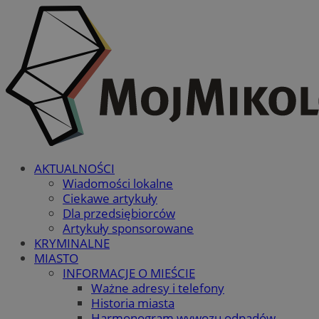
AKTUALNOŚCI
Wiadomości lokalne
Ciekawe artykuły
Dla przedsiębiorców
Artykuły sponsorowane
KRYMINALNE
MIASTO
INFORMACJE O MIEŚCIE
Ważne adresy i telefony
Historia miasta
Harmonogram wywozu odpadów