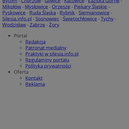
Bytom
-
Chorzów
-
Gliwice
-
Katowice
-
Łaziska Górne
-
Mikołów
-
Mysłowice
-
Orzesze
-
Piekary Śląskie
-
Pyskowice
-
Ruda Śląska
-
Rybnik
-
Siemianowice
-
Silesia.info.pl
-
Sosnowiec
-
Świętochłowice
-
Tychy
-
Wodzisław
-
Zabrze
-
Żory
Portal
Redakcja
Patronat medialny
Praktyki w silesia.info.pl
Regulaminy portalu
Polityka prywatności
Oferta
Kontakt
Reklama