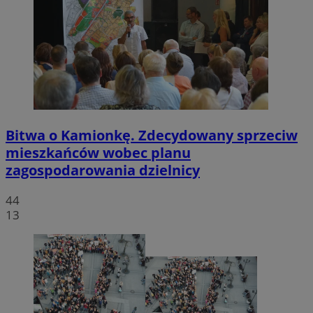
Bitwa o Kamionkę. Zdecydowany sprzeciw
mieszkańców wobec planu
zagospodarowania dzielnicy
44
13