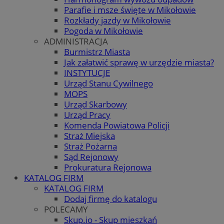
Parafie i msze święte w Mikołowie
Rozkłady jazdy w Mikołowie
Pogoda w Mikołowie
ADMINISTRACJA
Burmistrz Miasta
Jak załatwić sprawę w urzędzie miasta?
INSTYTUCJE
Urząd Stanu Cywilnego
MOPS
Urząd Skarbowy
Urząd Pracy
Komenda Powiatowa Policji
Straż Miejska
Straż Pożarna
Sąd Rejonowy
Prokuratura Rejonowa
KATALOG FIRM
KATALOG FIRM
Dodaj firmę do katalogu
POLECAMY
Skup.io - Skup mieszkań