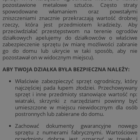
pozostawione metalowe sztućce. Często straty
spowodowane włamaniem oraz powstałymi
zniszczeniami znacznie przekraczają wartość drobnej
rzeczy, która jest przedmiotem kradzieży. Aby
przeciwdziałać przestępstwom na terenie ogrodów
działkowych apelujemy do działkowców o właściwe
zabezpieczenie sprzętu (w miarę możliwości zabranie
go do domu lub ukrycie w taki sposób, aby nie
pozostawał on w widocznym miejscu).
ABY TWOJA DZIAŁKA BYŁA BEZPIECZNA NALEŻY:
Właściwie zabezpieczyć sprzęt ogrodniczy, który
najczęściej pada łupem złodziei. Przechowywany
sprzęt i inne przedmioty stanowiące wartość np:
wiatraki, skrzynki z narzędziami powinny być
umieszczone w miejscu niewidocznym dla osób
postronnych lub zabierane do domu.
Zachować dokumenty gwarancyjne nowego
sprzętu z numerami fabrycznymi. Wartościowe
przedmioty dobrze jest oznaczyć w trwały i