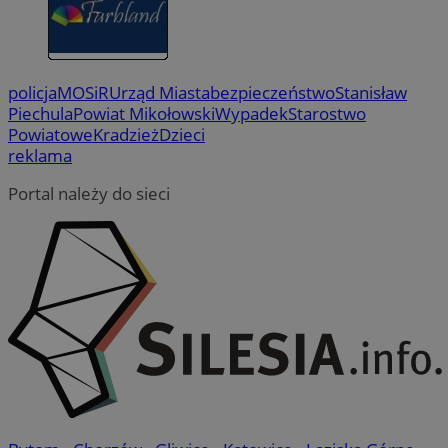
policja
MOSiR
Urząd Miasta
bezpieczeństwo
Stanisław
Piechula
Powiat Mikołowski
Wypadek
Starostwo
Powiatowe
Kradzież
Dzieci
reklama
Portal należy do sieci