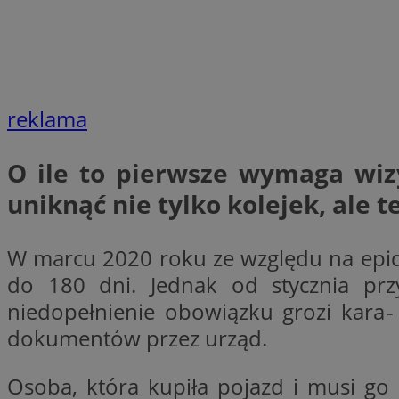
__Secure-YNID
openstat_lm6n8g2
VISITOR_INFO1_LIV
reklama
__gads
openstat_nuz7z3c
O ile to pierwsze wymaga wizy
test_cookie
uniknąć nie tylko kolejek, ale t
_clsk
IDE
W marcu 2020 roku ze względu na epid
do 180 dni. Jednak od stycznia pr
niedopełnienie obowiązku grozi kara 
_fbp
openstat_xuklp24x
dokumentów przez urząd.
__Secure-
ROLLOUT_TOKEN
Osoba, która kupiła pojazd i musi go 