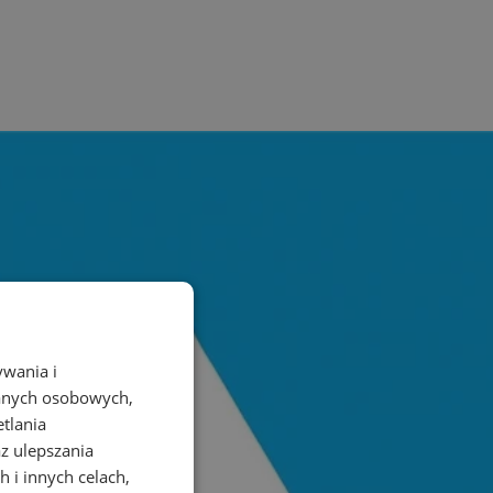
ywania i
danych osobowych,
etlania
az ulepszania
 i innych celach,