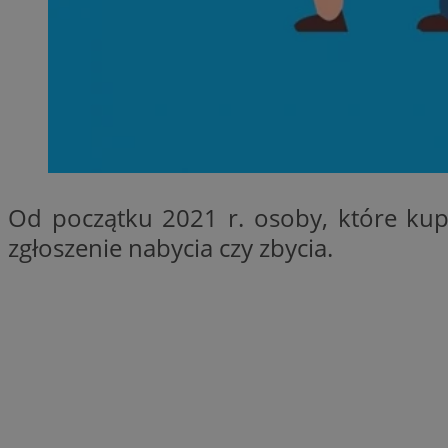
SessID
QeSessID
MvSessID
CookieScriptConse
VISITOR_PRIVACY_
Od początku 2021 r. osoby, które kupi
zgłoszenie nabycia czy zbycia.
Nazwa
Nazwa
Provider
Nazwa
_clsk
WMF-
.upload.w
Uniq
YSC