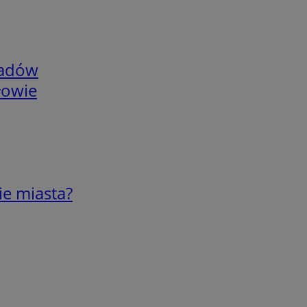
adów
łowie
ie miasta?