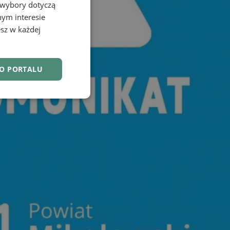
 wybory dotyczą
nym interesie
sz w każdej
DO PORTALU
nkcjonalność
owanie użytkownika i
j.