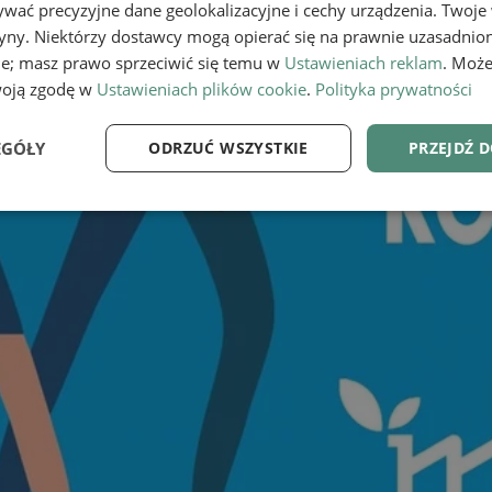
wać precyzyjne dane geolokalizacyjne i cechy urządzenia. Twoje
tryny. Niektórzy dostawcy mogą opierać się na prawnie uzasadnio
ie; masz prawo sprzeciwić się temu w
Ustawieniach reklam
. Może
woją zgodę w
Ustawieniach plików cookie
.
Polityka prywatności
EGÓŁY
ODRZUĆ WSZYSTKIE
PRZEJDŹ 
e
Wydajność
Targetowanie
Fu
Niezbędne
Wydajność
Targetowanie
Funkcjonalność
ie umożliwiają korzystanie z podstawowych funkcji strony internetowej, takich jak log
Bez niezbędnych plików cookie nie można prawidłowo korzystać ze strony internetowe
Provider
/
Okres
Opis
Domena
przechowywania