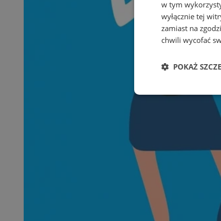
w tym wykorzysty
wyłącznie tej wi
zamiast na zgodz
chwili wycofać s
POKAŻ SZCZ
Niezbędn
Niezbędne pliki cook
zarządzanie kontem. 
Nazwa