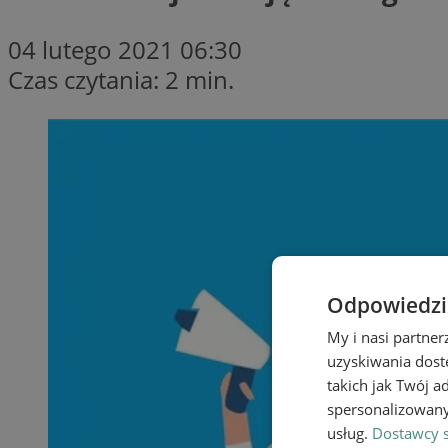
04 lutego 2021 06:30
Czas czytania: 2 min.
Odpowiedzia
My i nasi partne
uzyskiwania dost
takich jak Twój a
spersonalizowanyc
usług.
Dostawcy s