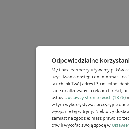
Odpowiedzialne korzystan
My i nasi partnerzy używamy plików c
uzyskiwania dostępu do informacji na
takich jak Twój adres IP, unikalne iden
spersonalizowanych reklam i treści, po
usług.
Dostawcy stron trzecich (1878)
m
w tym wykorzystywać precyzyjne dane 
wyłącznie tej witryny. Niektórzy dost
zamiast na zgodzie; masz prawo sprze
chwili wycofać swoją zgodę w
Ustawien