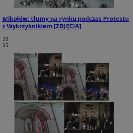
Mikołów: tłumy na rynku podczas Protestu
z Wykrzyknikiem [ZDJĘCIA]
38
35