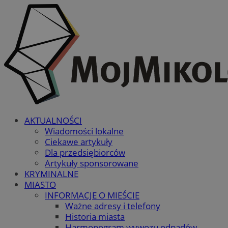
AKTUALNOŚCI
Wiadomości lokalne
Ciekawe artykuły
Dla przedsiębiorców
Artykuły sponsorowane
KRYMINALNE
MIASTO
INFORMACJE O MIEŚCIE
Ważne adresy i telefony
Historia miasta
Harmonogram wywozu odpadów