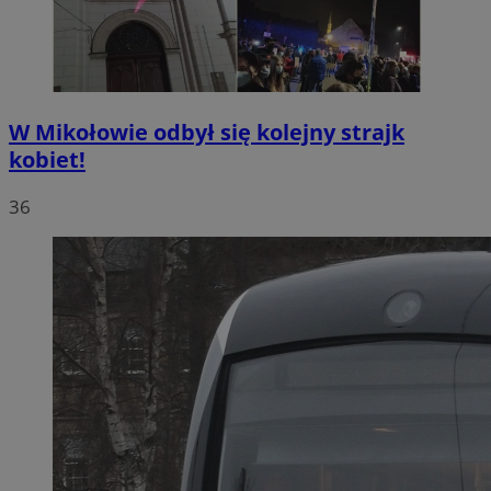
W Mikołowie odbył się kolejny strajk
kobiet!
36