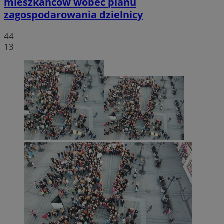
mieszkańców wobec planu
zagospodarowania dzielnicy
44
13