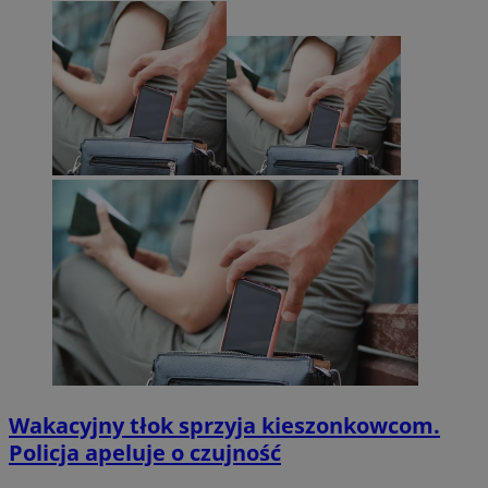
Wakacyjny tłok sprzyja kieszonkowcom.
Policja apeluje o czujność