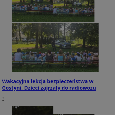
Wakacyjna lekcja bezpieczeństwa w
Gostyni. Dzieci zajrzały do radiowozu
3