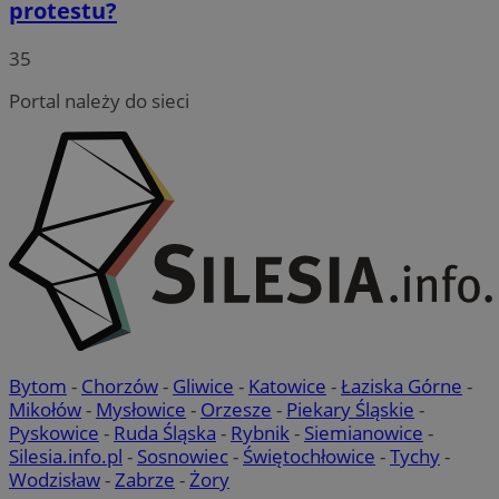
protestu?
35
Portal należy do sieci
Bytom
-
Chorzów
-
Gliwice
-
Katowice
-
Łaziska Górne
-
Mikołów
-
Mysłowice
-
Orzesze
-
Piekary Śląskie
-
Pyskowice
-
Ruda Śląska
-
Rybnik
-
Siemianowice
-
Silesia.info.pl
-
Sosnowiec
-
Świętochłowice
-
Tychy
-
Wodzisław
-
Zabrze
-
Żory