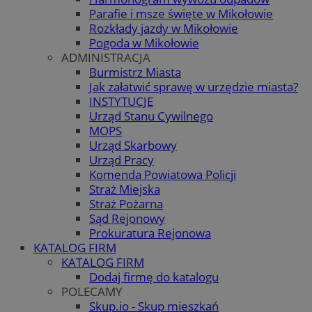
Parafie i msze święte w Mikołowie
Rozkłady jazdy w Mikołowie
Pogoda w Mikołowie
ADMINISTRACJA
Burmistrz Miasta
Jak załatwić sprawę w urzędzie miasta?
INSTYTUCJE
Urząd Stanu Cywilnego
MOPS
Urząd Skarbowy
Urząd Pracy
Komenda Powiatowa Policji
Straż Miejska
Straż Pożarna
Sąd Rejonowy
Prokuratura Rejonowa
KATALOG FIRM
KATALOG FIRM
Dodaj firmę do katalogu
POLECAMY
Skup.io - Skup mieszkań