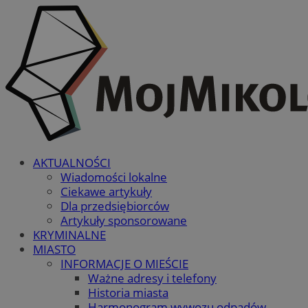
AKTUALNOŚCI
Wiadomości lokalne
Ciekawe artykuły
Dla przedsiębiorców
Artykuły sponsorowane
KRYMINALNE
MIASTO
INFORMACJE O MIEŚCIE
Ważne adresy i telefony
Historia miasta
Harmonogram wywozu odpadów