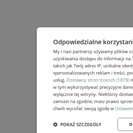
Odpowiedzialne korzystan
My i nasi partnerzy używamy plików c
uzyskiwania dostępu do informacji na
takich jak Twój adres IP, unikalne iden
spersonalizowanych reklam i treści, po
usług.
Dostawcy stron trzecich (1878)
m
w tym wykorzystywać precyzyjne dane 
wyłącznie tej witryny. Niektórzy dost
zamiast na zgodzie; masz prawo sprze
chwili wycofać swoją zgodę w
Ustawien
POKAŻ SZCZEGÓŁY
O