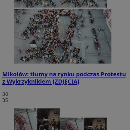
Mikołów: tłumy na rynku podczas Protestu
z Wykrzyknikiem [ZDJĘCIA]
38
35