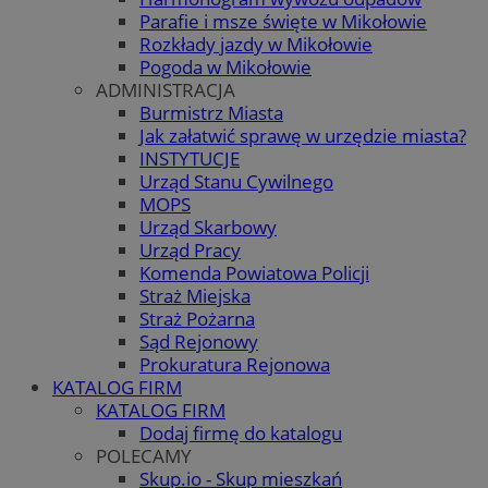
Parafie i msze święte w Mikołowie
Rozkłady jazdy w Mikołowie
Pogoda w Mikołowie
ADMINISTRACJA
Burmistrz Miasta
Jak załatwić sprawę w urzędzie miasta?
INSTYTUCJE
Urząd Stanu Cywilnego
MOPS
Urząd Skarbowy
Urząd Pracy
Komenda Powiatowa Policji
Straż Miejska
Straż Pożarna
Sąd Rejonowy
Prokuratura Rejonowa
KATALOG FIRM
KATALOG FIRM
Dodaj firmę do katalogu
POLECAMY
Skup.io - Skup mieszkań