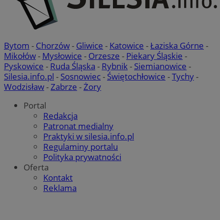
Bytom
-
Chorzów
-
Gliwice
-
Katowice
-
Łaziska Górne
-
Mikołów
-
Mysłowice
-
Orzesze
-
Piekary Śląskie
-
Pyskowice
-
Ruda Śląska
-
Rybnik
-
Siemianowice
-
Silesia.info.pl
-
Sosnowiec
-
Świętochłowice
-
Tychy
-
Wodzisław
-
Zabrze
-
Żory
Portal
Redakcja
Patronat medialny
Praktyki w silesia.info.pl
Regulaminy portalu
Polityka prywatności
Oferta
Kontakt
Reklama