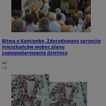
Bitwa o Kamionkę. Zdecydowany sprzeciw
mieszkańców wobec planu
zagospodarowania dzielnicy
44
13