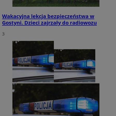
Wakacyjna lekcja bezpieczeństwa w
Gostyni. Dzieci zajrzały do radiowozu
3