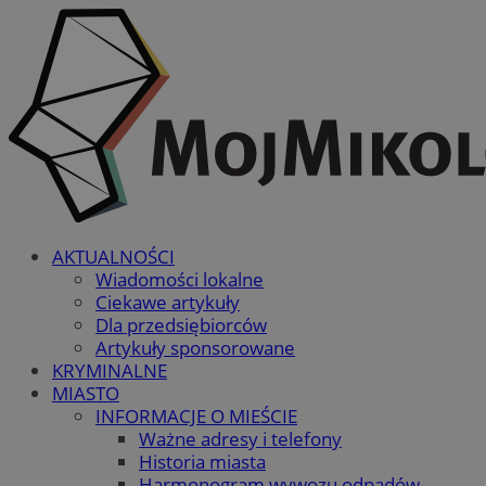
AKTUALNOŚCI
Wiadomości lokalne
Ciekawe artykuły
Dla przedsiębiorców
Artykuły sponsorowane
KRYMINALNE
MIASTO
INFORMACJE O MIEŚCIE
Ważne adresy i telefony
Historia miasta
Harmonogram wywozu odpadów