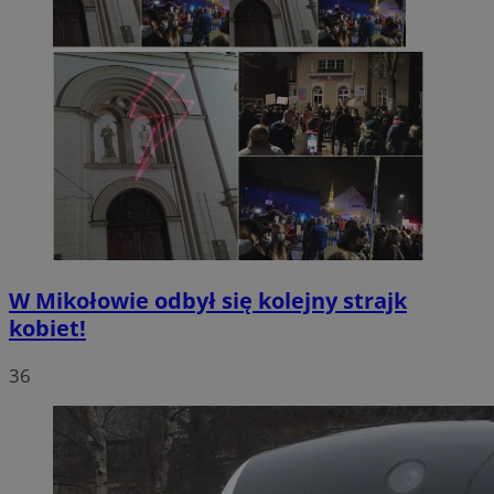
W Mikołowie odbył się kolejny strajk
kobiet!
36