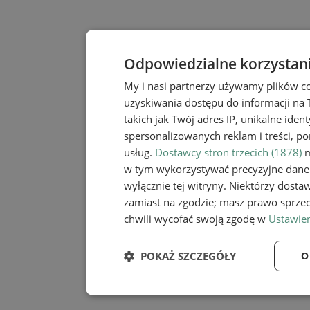
Odpowiedzialne korzystan
My i nasi partnerzy używamy plików c
uzyskiwania dostępu do informacji na
takich jak Twój adres IP, unikalne iden
spersonalizowanych reklam i treści, po
usług.
Dostawcy stron trzecich (1878)
m
w tym wykorzystywać precyzyjne dane 
wyłącznie tej witryny. Niektórzy dost
zamiast na zgodzie; masz prawo sprze
chwili wycofać swoją zgodę w
Ustawien
POKAŻ SZCZEGÓŁY
O
Niezbędne
Wydaj