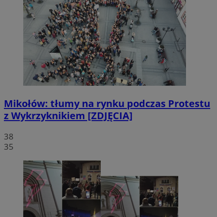
Mikołów: tłumy na rynku podczas Protestu
z Wykrzyknikiem [ZDJĘCIA]
38
35