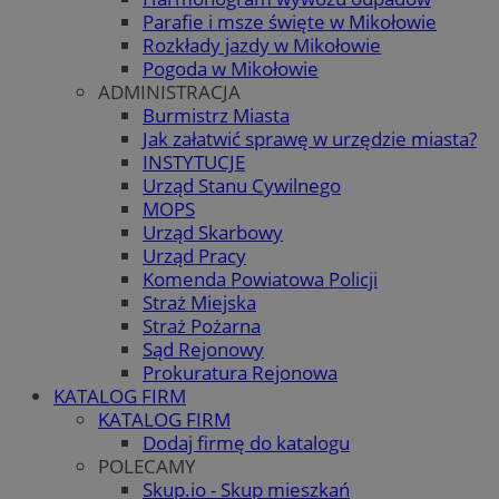
Parafie i msze święte w Mikołowie
Rozkłady jazdy w Mikołowie
Pogoda w Mikołowie
ADMINISTRACJA
Burmistrz Miasta
Jak załatwić sprawę w urzędzie miasta?
INSTYTUCJE
Urząd Stanu Cywilnego
MOPS
Urząd Skarbowy
Urząd Pracy
Komenda Powiatowa Policji
Straż Miejska
Straż Pożarna
Sąd Rejonowy
Prokuratura Rejonowa
KATALOG FIRM
KATALOG FIRM
Dodaj firmę do katalogu
POLECAMY
Skup.io - Skup mieszkań