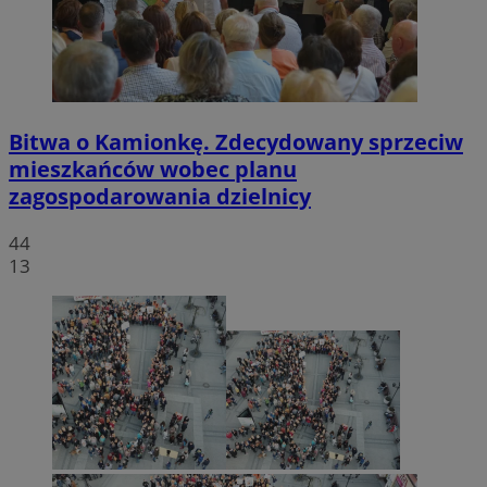
Bitwa o Kamionkę. Zdecydowany sprzeciw
mieszkańców wobec planu
zagospodarowania dzielnicy
44
13