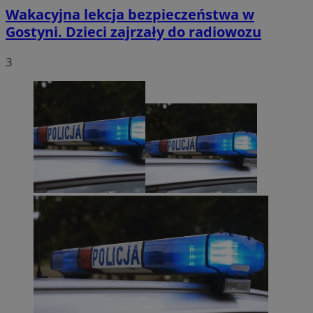
Wakacyjna lekcja bezpieczeństwa w
Gostyni. Dzieci zajrzały do radiowozu
3