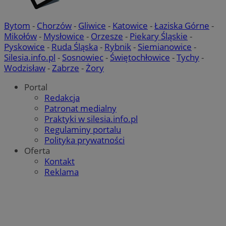
Bytom
-
Chorzów
-
Gliwice
-
Katowice
-
Łaziska Górne
-
Mikołów
-
Mysłowice
-
Orzesze
-
Piekary Śląskie
-
Pyskowice
-
Ruda Śląska
-
Rybnik
-
Siemianowice
-
Silesia.info.pl
-
Sosnowiec
-
Świętochłowice
-
Tychy
-
Wodzisław
-
Zabrze
-
Żory
Portal
Redakcja
Patronat medialny
Praktyki w silesia.info.pl
Regulaminy portalu
Polityka prywatności
Oferta
Kontakt
Reklama